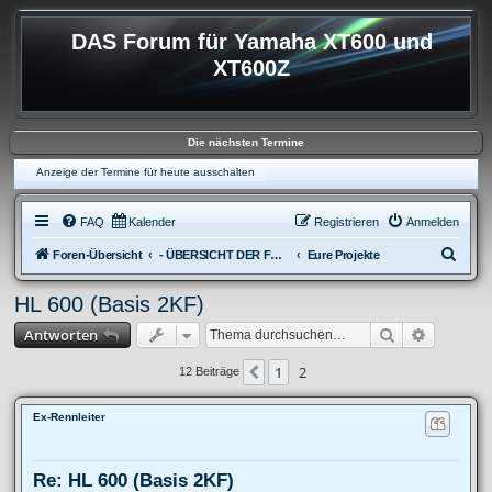
DAS Forum für Yamaha XT600 und
XT600Z
Die nächsten Termine
Anzeige der Termine für heute ausschalten
FAQ
Kalender
Registrieren
Anmelden
S
Foren-Übersicht
- ÜBERSICHT DER FOREN XT600
Eure Projekte
u
HL 600 (Basis 2KF)
c
Suche
Erweitert
Antworten
h
e
1
2
Vorherige
12 Beiträge
Ex-Rennleiter
Re: HL 600 (Basis 2KF)