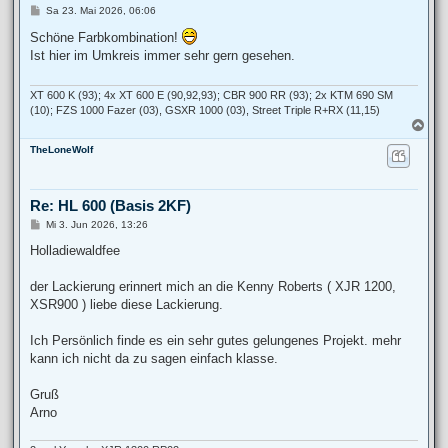
B
Sa 23. Mai 2026, 06:06
e
i
Schöne Farbkombination!
t
Ist hier im Umkreis immer sehr gern gesehen.
r
a
g
XT 600 K (93); 4x XT 600 E (90,92,93); CBR 900 RR (93); 2x KTM 690 SM
(10); FZS 1000 Fazer (03), GSXR 1000 (03), Street Triple R+RX (11,15)
N
a
TheLoneWolf
c
h
o
b
Re: HL 600 (Basis 2KF)
e
n
B
Mi 3. Jun 2026, 13:26
e
i
Holladiewaldfee
t
r
a
der Lackierung erinnert mich an die Kenny Roberts ( XJR 1200,
g
XSR900 ) liebe diese Lackierung.
Ich Persönlich finde es ein sehr gutes gelungenes Projekt. mehr
kann ich nicht da zu sagen einfach klasse.
Gruß
Arno