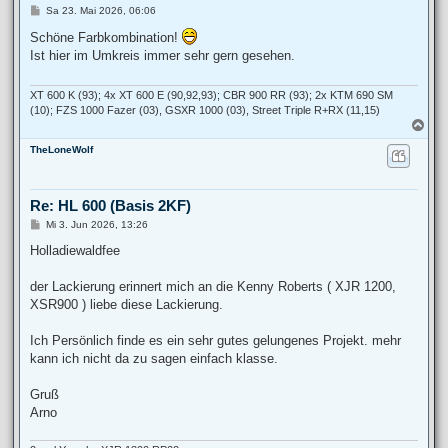
B
Sa 23. Mai 2026, 06:06
e
i
Schöne Farbkombination!
t
Ist hier im Umkreis immer sehr gern gesehen.
r
a
g
XT 600 K (93); 4x XT 600 E (90,92,93); CBR 900 RR (93); 2x KTM 690 SM
(10); FZS 1000 Fazer (03), GSXR 1000 (03), Street Triple R+RX (11,15)
N
a
TheLoneWolf
c
h
o
b
Re: HL 600 (Basis 2KF)
e
n
B
Mi 3. Jun 2026, 13:26
e
i
Holladiewaldfee
t
r
a
der Lackierung erinnert mich an die Kenny Roberts ( XJR 1200,
g
XSR900 ) liebe diese Lackierung.
Ich Persönlich finde es ein sehr gutes gelungenes Projekt. mehr
kann ich nicht da zu sagen einfach klasse.
Gruß
Arno