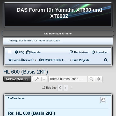
DAS Forum für Yamaha XT600 und
XT600Z
Die nächsten Termine
Anzeige der Termine für heute ausschalten
FAQ
Kalender
Registrieren
Anmelden
S
Foren-Übersicht
- ÜBERSICHT DER FOREN XT600
Eure Projekte
u
HL 600 (Basis 2KF)
c
Suche
Erweitert
Antworten
h
e
1
2
Vorherige
12 Beiträge
Ex-Rennleiter
Re: HL 600 (Basis 2KF)