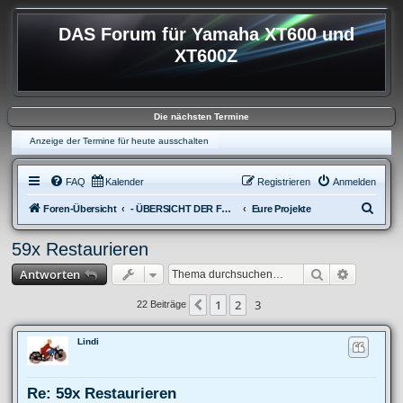
DAS Forum für Yamaha XT600 und
XT600Z
Die nächsten Termine
Anzeige der Termine für heute ausschalten
FAQ
Kalender
Registrieren
Anmelden
S
Foren-Übersicht
- ÜBERSICHT DER FOREN XT600
Eure Projekte
u
59x Restaurieren
c
Suche
Erweitert
Antworten
h
e
1
2
3
Vorherige
22 Beiträge
Lindi
Re: 59x Restaurieren