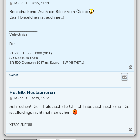
B
Mo 30. Jun 2025, 11:33
e
i
Beeindruckend! Auch die Bilder vom Ölsieb
t
Das Hondelchen ist auch nett!
r
a
g
_______________
Viele Gryße
Dirk
XT500Z Ténéré 1988 (3DT)
SR 500 1979 (2J4)
SR 500 Gespann 1987 m. Squire - SW (48T/ST1)
N
a
Cyrus
c
h
o
b
Re: 59x Restaurieren
e
n
B
Mo 30. Jun 2025, 15:40
e
i
Sehr schön! Die TT als auch die CL. Ich habe auch noch eine. Die
t
ist allerdings nicht mehr so schön.
r
a
g
XT600 2KF '88
N
a
c