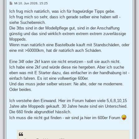
B
Mi 10. Jun 2026, 15:25
e
i
Ich frug mich natürlich, was ich für fragwürdige Tipps gebe.
t
Ich frug mich so sehr, dass ich gerade selber eine haben will -
r
a
siehe Suchebereich.
g
Die 3tbs sind in der Modellpflege gut, sind in der Anschaffung
günstig und das sind wirklich extrem extrem extrem zuverlässige
Moppeds.
Wenn man natürlich eine Bastelbude kauft mit Standschäden, oder
eine mit >60000km, hat dir natürlich auch Schäden.
Eine 34f oder 2kf kann sie nicht ersetzen - soll sie auch nicht.
Ich habe eine 2kf und würde diese nie hergeben. Aber ich suche
eben was mit E Starter dazu, das einfacher in der handhabung ist -
einfach fahren. Es ist eine vollwertige 600er.
Und das muss jeder selber wissen: Ne alte, oder ne modernere.
Oder beides.
Ich verstehe den Einwand. Hier im Forum haben viele 5,6,8,10,15
Jahre alte Moppeds gekauft. 30 Jahre heute sind ein Unterschied.
Die 660 finde abgrundtief hässlich.
Ich muss die nicht gut finden - wir sind ja hier im 600er Forum