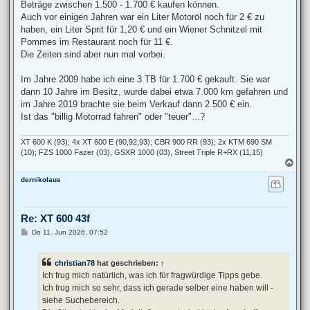
Beträge zwischen 1.500 - 1.700 € kaufen können.
Auch vor einigen Jahren war ein Liter Motoröl noch für 2 € zu
haben, ein Liter Sprit für 1,20 € und ein Wiener Schnitzel mit
Pommes im Restaurant noch für 11 €.
Die Zeiten sind aber nun mal vorbei.
Im Jahre 2009 habe ich eine 3 TB für 1.700 € gekauft. Sie war
dann 10 Jahre im Besitz, wurde dabei etwa 7.000 km gefahren und
im Jahre 2019 brachte sie beim Verkauf dann 2.500 € ein.
Ist das "billig Motorrad fahren" oder "teuer"...?
XT 600 K (93); 4x XT 600 E (90,92,93); CBR 900 RR (93); 2x KTM 690 SM
(10); FZS 1000 Fazer (03), GSXR 1000 (03), Street Triple R+RX (11,15)
N
a
dernikolaus
c
h
o
b
Re: XT 600 43f
e
n
B
Do 11. Jun 2026, 07:52
e
i
t
christian78
hat geschrieben:
↑
r
a
Ich frug mich natürlich, was ich für fragwürdige Tipps gebe.
g
Ich frug mich so sehr, dass ich gerade selber eine haben will -
siehe Suchebereich.