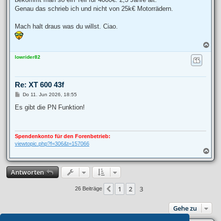
Genau das schrieb ich und nicht von 25k€ Motorrädern.
Mach halt draus was du willst. Ciao.
N
a
lowrider82
c
h
o
b
Re: XT 600 43f
e
n
B
Do 11. Jun 2026, 18:55
e
i
Es gibt die PN Funktion!
t
r
a
g
Spendenkonto für den Forenbetrieb:
viewtopic.php?f=306&t=157066
N
a
c
Antworten
h
o
b
1
2
3
Vorherige
26 Beiträge
e
n
Gehe zu