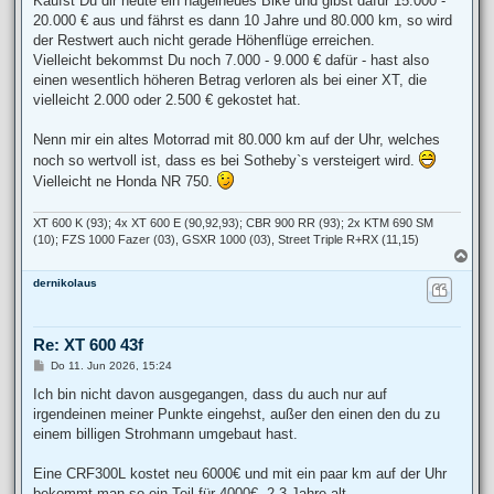
Kaufst Du dir heute ein nagelneues Bike und gibst dafür 15.000 -
20.000 € aus und fährst es dann 10 Jahre und 80.000 km, so wird
der Restwert auch nicht gerade Höhenflüge erreichen.
Vielleicht bekommst Du noch 7.000 - 9.000 € dafür - hast also
einen wesentlich höheren Betrag verloren als bei einer XT, die
vielleicht 2.000 oder 2.500 € gekostet hat.
Nenn mir ein altes Motorrad mit 80.000 km auf der Uhr, welches
noch so wertvoll ist, dass es bei Sotheby`s versteigert wird.
Vielleicht ne Honda NR 750.
XT 600 K (93); 4x XT 600 E (90,92,93); CBR 900 RR (93); 2x KTM 690 SM
(10); FZS 1000 Fazer (03), GSXR 1000 (03), Street Triple R+RX (11,15)
N
a
dernikolaus
c
h
o
b
Re: XT 600 43f
e
n
B
Do 11. Jun 2026, 15:24
e
i
Ich bin nicht davon ausgegangen, dass du auch nur auf
t
irgendeinen meiner Punkte eingehst, außer den einen den du zu
r
a
einem billigen Strohmann umgebaut hast.
g
Eine CRF300L kostet neu 6000€ und mit ein paar km auf der Uhr
bekommt man so ein Teil für 4000€. 2,3 Jahre alt.