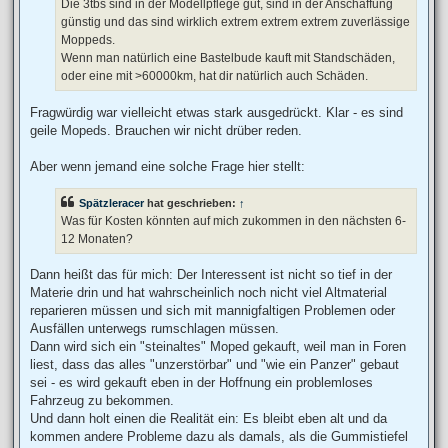
Die 3tbs sind in der Modellpflege gut, sind in der Anschaffung
günstig und das sind wirklich extrem extrem extrem zuverlässige
Moppeds.
Wenn man natürlich eine Bastelbude kauft mit Standschäden,
oder eine mit >60000km, hat dir natürlich auch Schäden.
Fragwürdig war vielleicht etwas stark ausgedrückt. Klar - es sind
geile Mopeds. Brauchen wir nicht drüber reden.
Aber wenn jemand eine solche Frage hier stellt:
Spätzleracer
hat geschrieben:
↑
Was für Kosten könnten auf mich zukommen in den nächsten 6-
12 Monaten?
Dann heißt das für mich: Der Interessent ist nicht so tief in der
Materie drin und hat wahrscheinlich noch nicht viel Altmaterial
reparieren müssen und sich mit mannigfaltigen Problemen oder
Ausfällen unterwegs rumschlagen müssen.
Dann wird sich ein "steinaltes" Moped gekauft, weil man in Foren
liest, dass das alles "unzerstörbar" und "wie ein Panzer" gebaut
sei - es wird gekauft eben in der Hoffnung ein problemloses
Fahrzeug zu bekommen.
Und dann holt einen die Realität ein: Es bleibt eben alt und da
kommen andere Probleme dazu als damals, als die Gummistiefel