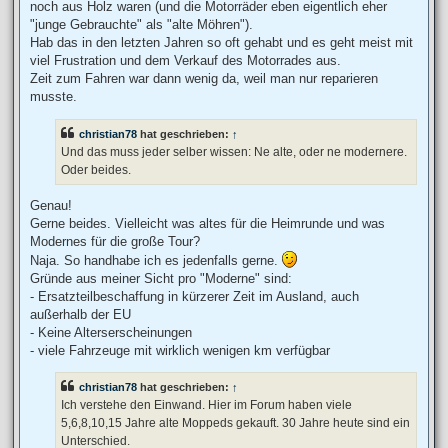
noch aus Holz waren (und die Motorräder eben eigentlich eher
"junge Gebrauchte" als "alte Möhren").
Hab das in den letzten Jahren so oft gehabt und es geht meist mit
viel Frustration und dem Verkauf des Motorrades aus.
Zeit zum Fahren war dann wenig da, weil man nur reparieren
musste.
christian78
hat geschrieben:
↑
Und das muss jeder selber wissen: Ne alte, oder ne modernere.
Oder beides.
Genau!
Gerne beides. Vielleicht was altes für die Heimrunde und was
Modernes für die große Tour?
Naja. So handhabe ich es jedenfalls gerne.
Gründe aus meiner Sicht pro "Moderne" sind:
- Ersatzteilbeschaffung in kürzerer Zeit im Ausland, auch
außerhalb der EU
- Keine Alterserscheinungen
- viele Fahrzeuge mit wirklich wenigen km verfügbar
christian78
hat geschrieben:
↑
Ich verstehe den Einwand. Hier im Forum haben viele
5,6,8,10,15 Jahre alte Moppeds gekauft. 30 Jahre heute sind ein
Unterschied.