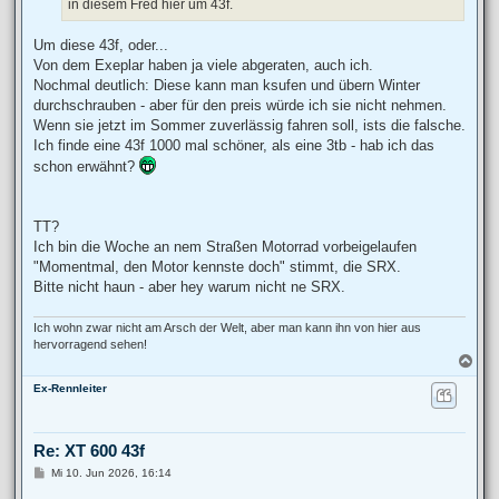
in diesem Fred hier um 43f.
Um diese 43f, oder...
Von dem Exeplar haben ja viele abgeraten, auch ich.
Nochmal deutlich: Diese kann man ksufen und übern Winter
durchschrauben - aber für den preis würde ich sie nicht nehmen.
Wenn sie jetzt im Sommer zuverlässig fahren soll, ists die falsche.
Ich finde eine 43f 1000 mal schöner, als eine 3tb - hab ich das
schon erwähnt?
TT?
Ich bin die Woche an nem Straßen Motorrad vorbeigelaufen
"Momentmal, den Motor kennste doch" stimmt, die SRX.
Bitte nicht haun - aber hey warum nicht ne SRX.
Ich wohn zwar nicht am Arsch der Welt, aber man kann ihn von hier aus
hervorragend sehen!
N
a
Ex-Rennleiter
c
h
o
b
Re: XT 600 43f
e
n
B
Mi 10. Jun 2026, 16:14
e
i