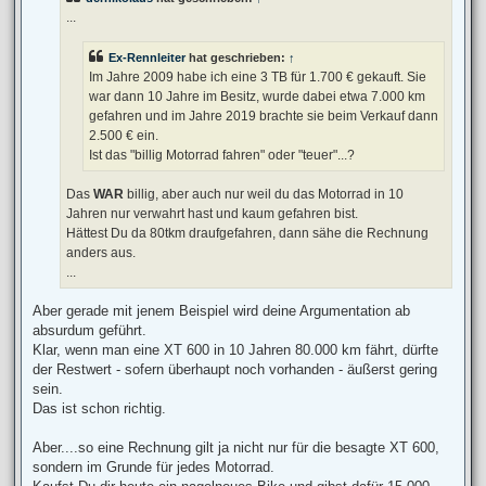
r
a
...
g
Ex-Rennleiter
hat geschrieben:
↑
Im Jahre 2009 habe ich eine 3 TB für 1.700 € gekauft. Sie
war dann 10 Jahre im Besitz, wurde dabei etwa 7.000 km
gefahren und im Jahre 2019 brachte sie beim Verkauf dann
2.500 € ein.
Ist das "billig Motorrad fahren" oder "teuer"...?
Das
WAR
billig, aber auch nur weil du das Motorrad in 10
Jahren nur verwahrt hast und kaum gefahren bist.
Hättest Du da 80tkm draufgefahren, dann sähe die Rechnung
anders aus.
...
Aber gerade mit jenem Beispiel wird deine Argumentation ab
absurdum geführt.
Klar, wenn man eine XT 600 in 10 Jahren 80.000 km fährt, dürfte
der Restwert - sofern überhaupt noch vorhanden - äußerst gering
sein.
Das ist schon richtig.
Aber....so eine Rechnung gilt ja nicht nur für die besagte XT 600,
sondern im Grunde für jedes Motorrad.