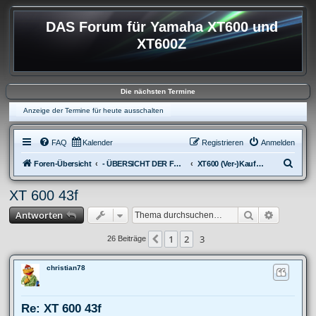
DAS Forum für Yamaha XT600 und
XT600Z
Die nächsten Termine
Anzeige der Termine für heute ausschalten
FAQ
Kalender
Registrieren
Anmelden
S
Foren-Übersicht
- ÜBERSICHT DER FOREN XT600
XT600 (Ver-)Kaufberatung
u
XT 600 43f
c
Suche
Erweitert
Antworten
h
e
1
2
3
Vorherige
26 Beiträge
christian78
Re: XT 600 43f