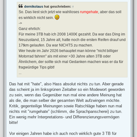
t
dernikolaus
hat geschrieben:
↑
r
a
So. Das liest sich jetzt wie wahlloses
rumgehate
, aber das soll
g
es wirklich nicht sein.
->
Ganz ehrlich:
Für meine 3TB hab ich 2008 1400€ gezahlt. Da war das Ding im
Neuzustand, 15 Jahre alt, hatte noch die ersten Reifen drauf und
17tkm gelaufen. Da war NICHTS zu machen.
Wer heute im Jahr 2026 behauptet man könne "nicht billiger
Motorrad fahren" als mit einer >30 Jahre alten 3TB oder
Ähnlichem, der sollte sich mal Gedanken machen was er da für
fragwürdige Tips gibt!
...
Das hat mit "hate", also Hass absolut nichts zu tun. Aber gerade
das scheint ja im linksgrünen Zeitalter so ein Modewort geworden
zu sein, wenn das Gegenüber nun mal eine andere Meinung hat
als die, die man selber der gesamten Welt aufzwingen möchte.
Kritik, gegenteilige Meinungen sowie Ratschläge haben nun mal
nichts mit "rumgehate" (schlimm, die Sprachpanscherei) zu tun.
Ein wenig mehr Interpretations- und Differenzierungsvermögen
bitte!
Vor einigen Jahren habe ich auch noch wirklich gute 3 TB für