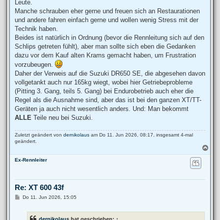
Leute.
Manche schrauben eher gerne und freuen sich an Restaurationen
und andere fahren einfach gerne und wollen wenig Stress mit der
Technik haben.
Beides ist natürlich in Ordnung (bevor die Rennleitung sich auf den
Schlips getreten fühlt), aber man sollte sich eben die Gedanken
dazu vor dem Kauf alten Krams gemacht haben, um Frustration
vorzubeugen.
Daher der Verweis auf die Suzuki DR650 SE, die abgesehen davon
vollgetankt auch nur 165kg wiegt, wobei hier Getriebeprobleme
(Pitting 3. Gang, teils 5. Gang) bei Endurobetrieb auch eher die
Regel als die Ausnahme sind, aber das ist bei den ganzen XT/TT-
Geräten ja auch nicht wesentlich anders. Und: Man bekommt
ALLE
Teile neu bei Suzuki.
Zuletzt geändert von
dernikolaus
am Do 11. Jun 2026, 08:17, insgesamt 4-mal
geändert.
N
a
Ex-Rennleiter
c
h
o
b
Re: XT 600 43f
e
n
B
Do 11. Jun 2026, 15:05
e
i
t
dernikolaus
hat geschrieben:
↑