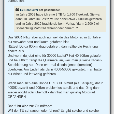
schrieb ich.
Ex-Rennleiter
hat geschrieben:
↑
Im Jahre 2009 habe ich eine 3 TB für 1.700 € gekauft. Sie war
dann 10 Jahre im Besitz, wurde dabei etwa 7.000 km gefahren
und im Jahre 2019 brachte sie beim Verkauf dann 2.500 € ein.
Ist das "billig Motorrad fahren" oder "teuer"...?
Das
WAR
billig, aber auch nur weil du das Motorrad in 10 Jahren
nur verwahrt hast und kaum gefahren bist.
Hättest Du da 80tkm draufgefahren, dann sähe die Rechnung
anders aus.
Und wenn du jetzt eine für 3000€ kaufst? Hat 40-50tkm gelaufen
und bei 60tkm fängt die Qualmerei an, weil man ja keine Nicasil-
Beschichtung hat. Dann erst mal diesdasjenes (komplett)
überholen. Am Ende hats dann 4000-5000€ gekostet, man hatte
nur Arbeit und ist wenig gefahren.
Wenn man sich eine Honda CRF300L nimmt (als Beispiel), dafür
4000€ bezahlt und 90tkm problemlos abrollt und das Ding dann
wieder abgibt oder überholt - dannhat man günstig Motorrad
GEFAHREN.
Das führt also zur Grundfrage:
Will der TE schrauben oder fahren? Es gibt solche und solche