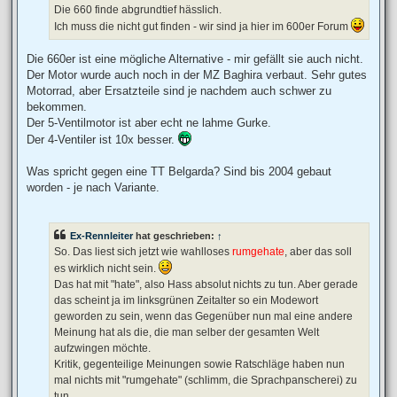
Die 660 finde abgrundtief hässlich.
Ich muss die nicht gut finden - wir sind ja hier im 600er Forum
Die 660er ist eine mögliche Alternative - mir gefällt sie auch nicht.
Der Motor wurde auch noch in der MZ Baghira verbaut. Sehr gutes
Motorrad, aber Ersatzteile sind je nachdem auch schwer zu
bekommen.
Der 5-Ventilmotor ist aber echt ne lahme Gurke.
Der 4-Ventiler ist 10x besser.
Was spricht gegen eine TT Belgarda? Sind bis 2004 gebaut
worden - je nach Variante.
Ex-Rennleiter
hat geschrieben:
↑
So. Das liest sich jetzt wie wahlloses
rumgehate
, aber das soll
es wirklich nicht sein.
Das hat mit "hate", also Hass absolut nichts zu tun. Aber gerade
das scheint ja im linksgrünen Zeitalter so ein Modewort
geworden zu sein, wenn das Gegenüber nun mal eine andere
Meinung hat als die, die man selber der gesamten Welt
aufzwingen möchte.
Kritik, gegenteilige Meinungen sowie Ratschläge haben nun
mal nichts mit "rumgehate" (schlimm, die Sprachpanscherei) zu
tun.