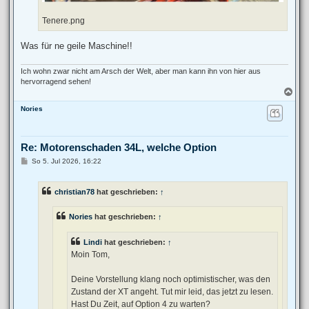
Tenere.png
Was für ne geile Maschine!!
Ich wohn zwar nicht am Arsch der Welt, aber man kann ihn von hier aus
hervorragend sehen!
N
a
Nories
c
h
o
b
Re: Motorenschaden 34L, welche Option
e
n
B
So 5. Jul 2026, 16:22
e
i
t
christian78
hat geschrieben:
↑
r
a
g
Nories
hat geschrieben:
↑
Lindi
hat geschrieben:
↑
Moin Tom,
Deine Vorstellung klang noch optimistischer, was den
Zustand der XT angeht. Tut mir leid, das jetzt zu lesen.
Hast Du Zeit, auf Option 4 zu warten?