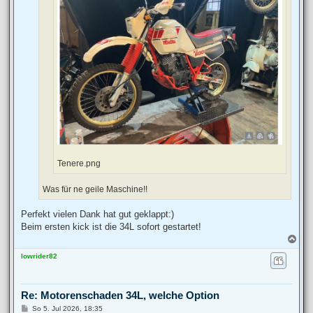
Tenere.png
Was für ne geile Maschine!!
Perfekt vielen Dank hat gut geklappt:)
Beim ersten kick ist die 34L sofort gestartet!
N
a
lowrider82
c
h
o
b
Re: Motorenschaden 34L, welche Option
e
n
B
So 5. Jul 2026, 18:35