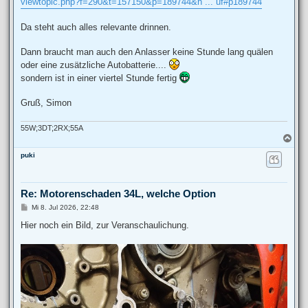
viewtopic.php?f=290&t=157150&p=189744&h ... uf#p189744
Da steht auch alles relevante drinnen.
Dann braucht man auch den Anlasser keine Stunde lang quälen
oder eine zusätzliche Autobatterie....
sondern ist in einer viertel Stunde fertig
Gruß, Simon
55W;3DT;2RX;55A
N
a
puki
c
h
o
b
Re: Motorenschaden 34L, welche Option
e
n
B
Mi 8. Jul 2026, 22:48
e
i
Hier noch ein Bild, zur Veranschaulichung.
t
r
a
g