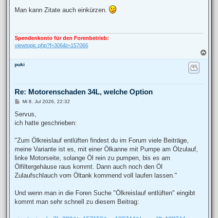
e
i
Man kann Zitate auch einkürzen.
t
r
a
g
Spendenkonto für den Forenbetrieb:
viewtopic.php?f=306&t=157066
N
a
puki
c
h
o
b
Re: Motorenschaden 34L, welche Option
e
n
B
Mi 8. Jul 2026, 22:32
e
i
Servus,
t
ich hatte geschrieben:
r
a
g
"Zum Ölkreislauf entlüften findest du im Forum viele Beiträge,
meine Variante ist es, mit einer Ölkanne mit Pumpe am Ölzulauf,
linke Motorseite, solange Öl rein zu pumpen, bis es am
Ölfiltergehäuse raus kommt. Dann auch noch den Öl
Zulaufschlauch vom Öltank kommend voll laufen lassen."
Und wenn man in die Foren Suche "Ölkreislauf entlüften" eingibt
kommt man sehr schnell zu diesem Beitrag: