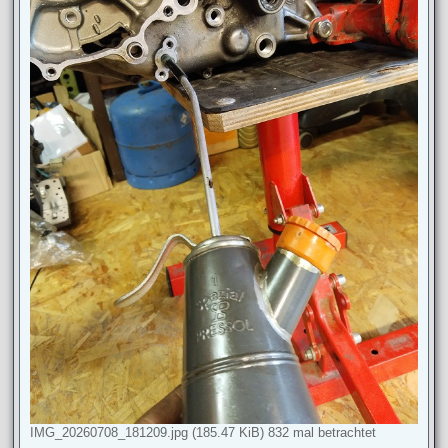
IMG_20260708_181209.jpg (185.47 KiB) 832 mal betrachtet