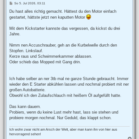
B
So 5. Jul 2026, 03:11
e
i
Du hast alles richtig gemacht. Hättest du den Motor einfach
t
gestartet, hättste jetzt nen kaputten Motor
r
a
g
Mit dem Kickstarter kannste das vergessen, da kickst du drei
Jahre.
Nimm nen Accuschrauber, geh an die Kurbelwelle durch den
Stopfen. Linkslauf.
Kerze raus und Schwimmerkammer ablassen.
Oder schieb das Mopped mit Gang drin.
Ich habe selber an ner 3tb mal ne ganze Stunde gebraucht. Immer
wieder den E Starter abkühlen lassen und nochmal probiert mit ner
großen Autobatterie.
Obwohl ich den Zulaufschlauch mit heißem Öl aufgefüllt hatte.
Das kann dauern.
Probiers, wenn du keine Lust mehr hast, lass sie stehen und
probiere morgen nochmal. Nur Geduld, das klappt schon.
Ich wohn zwar nicht am Arsch der Welt, aber man kann ihn von hier aus
hervorragend sehen!
N