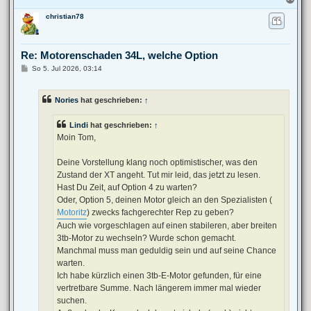
a
christian78
c
h
o
b
Re: Motorenschaden 34L, welche Option
e
n
B
So 5. Jul 2026, 03:14
e
i
t
Nories
hat geschrieben:
↑
r
a
g
Lindi
hat geschrieben:
↑
Moin Tom,
Deine Vorstellung klang noch optimistischer, was den
Zustand der XT angeht. Tut mir leid, das jetzt zu lesen.
Hast Du Zeit, auf Option 4 zu warten?
Oder, Option 5, deinen Motor gleich an den Spezialisten (
Motoritz
) zwecks fachgerechter Rep zu geben?
Auch wie vorgeschlagen auf einen stabileren, aber breiten
3tb-Motor zu wechseln? Wurde schon gemacht.
Manchmal muss man geduldig sein und auf seine Chance
warten.
Ich habe kürzlich einen 3tb-E-Motor gefunden, für eine
vertretbare Summe. Nach längerem immer mal wieder
suchen.