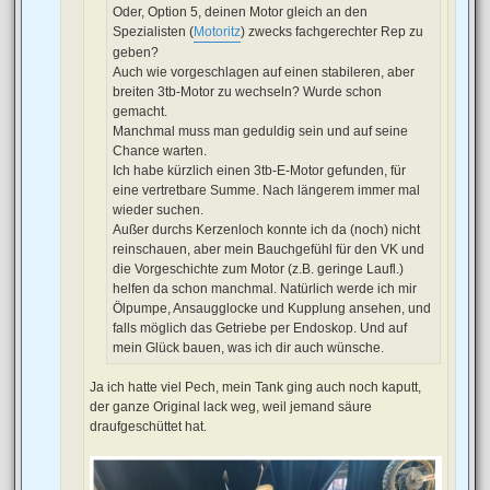
Oder, Option 5, deinen Motor gleich an den
Spezialisten (
Motoritz
) zwecks fachgerechter Rep zu
geben?
Auch wie vorgeschlagen auf einen stabileren, aber
breiten 3tb-Motor zu wechseln? Wurde schon
gemacht.
Manchmal muss man geduldig sein und auf seine
Chance warten.
Ich habe kürzlich einen 3tb-E-Motor gefunden, für
eine vertretbare Summe. Nach längerem immer mal
wieder suchen.
Außer durchs Kerzenloch konnte ich da (noch) nicht
reinschauen, aber mein Bauchgefühl für den VK und
die Vorgeschichte zum Motor (z.B. geringe Laufl.)
helfen da schon manchmal. Natürlich werde ich mir
Ölpumpe, Ansaugglocke und Kupplung ansehen, und
falls möglich das Getriebe per Endoskop. Und auf
mein Glück bauen, was ich dir auch wünsche.
Ja ich hatte viel Pech, mein Tank ging auch noch kaputt,
der ganze Original lack weg, weil jemand säure
draufgeschüttet hat.