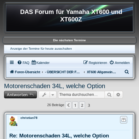
DAS Forum für Yamaha XT600 und
XT600Z
Die nächsten Termine
Anzeige der Termine für heute ausschalten
FAQ
Kalender
Registrieren
Anmelden
S
Foren-Übersicht
- ÜBERSICHT DER FOREN XT600
XT600 Allgemeine Fragen
u
Motorenschaden 34L, welche Option
c
Suche
Erweitert
Antworten
h
e
1
2
3
Vorherige
26 Beiträge
christian78
Re: Motorenschaden 34L, welche Option