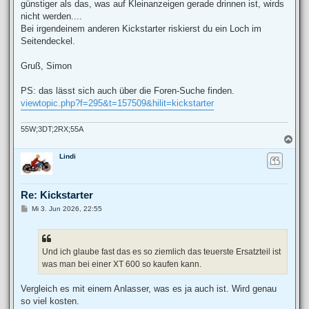
a
günstiger als das, was auf Kleinanzeigen gerade drinnen ist, wirds
g
nicht werden....
Bei irgendeinem anderen Kickstarter riskierst du ein Loch im
Seitendeckel.
Gruß, Simon
PS: das lässt sich auch über die Foren-Suche finden.
viewtopic.php?f=295&t=157509&hilit=kickstarter
55W;3DT;2RX;55A
N
a
Lindi
c
h
o
b
Re: Kickstarter
e
n
B
Mi 3. Jun 2026, 22:55
e
i
t
r
a
Und ich glaube fast das es so ziemlich das teuerste Ersatzteil ist
g
was man bei einer XT 600 so kaufen kann.
Vergleich es mit einem Anlasser, was es ja auch ist. Wird genau
so viel kosten.