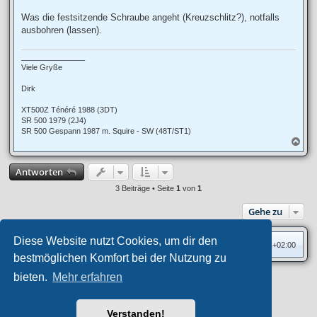
Was die festsitzende Schraube angeht (Kreuzschlitz?), notfalls
ausbohren (lassen).
_______________
Viele Gryße
Dirk
XT500Z Ténéré 1988 (3DT)
SR 500 1979 (2J4)
SR 500 Gespann 1987 m. Squire - SW (48T/ST1)
N
a
c
Antworten
h
o
3 Beiträge • Seite
1
von
1
b
e
Gehe zu
n
Diese Website nutzt Cookies, um dir den
Foren-Übersicht
Alle Zeiten sind
UTC+02:00
bestmöglichen Komfort bei der Nutzung zu
bieten.
Mehr erfahren
Privates Forum ©
motorang
E-Mail
Aero
style developed for phpBB
Powered by
phpBB
® Forum Software © phpBB Limited
Verstanden!