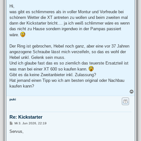
e
i
Hi,
t
was gibt es schlimmeres als in voller Montur und Vorfreude bei
r
a
schönem Wetter die XT antreten zu wollen und beim zweiten mal
g
dann der Kickstarter bricht.... ja ich weiß schlimmer wäre es wenn
das nicht zu Hause sondern irgendwo in der Pampas passiert
wäre.
Der Ring ist gebrochen, Hebel noch ganz, aber eine vor 37 Jahren
angezogene Schraube lässt mich verzeifeln, so das es wohl der
Hebel unkl. Gelenk sein muss.
Und ich glaube fast das es so ziemlich das teuerste Ersatzteil ist
was man bei einer XT 600 so kaufen kann.
Gibt es da keine Zweitanbieter inkl. Zulassung?
Hat jemand einen Tipp wo ich am besten original oder Nachbau
kaufen kann?
N
a
puki
c
h
o
b
Re: Kickstarter
e
n
B
Mi 3. Jun 2026, 22:19
e
i
Servus,
t
r