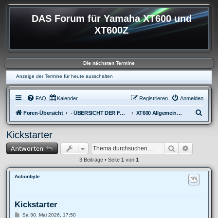
DAS Forum für Yamaha XT600 und
XT600Z
Die nächsten Termine
Anzeige der Termine für heute ausschalten
FAQ
Kalender
Registrieren
Anmelden
S
Foren-Übersicht
- ÜBERSICHT DER FOREN XT600
XT600 Allgemeine Fragen
u
Kickstarter
c
Suche
Erweitert
Antworten
h
e
3 Beiträge • Seite
1
von
1
Actionbyte
Kickstarter
B
Sa 30. Mai 2026, 17:50