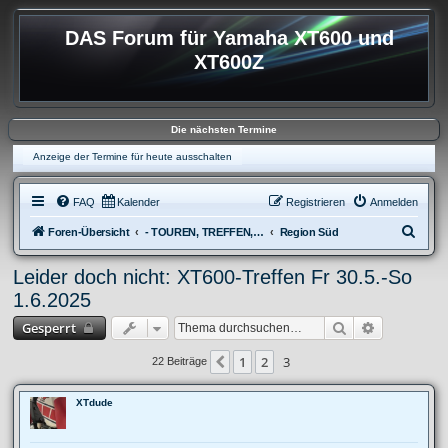
DAS Forum für Yamaha XT600 und
XT600Z
Die nächsten Termine
Anzeige der Termine für heute ausschalten
FAQ
Kalender
Registrieren
Anmelden
S
Foren-Übersicht
- TOUREN, TREFFEN, REISEBERICHTE & REGIONALES
Region Süd
u
Leider doch nicht: XT600-Treffen Fr 30.5.-So
c
1.6.2025
h
Suche
Erweiterte 
Gesperrt
e
1
2
3
Vorherige
22 Beiträge
XTdude