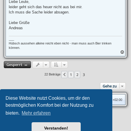
i
Liebe Leute,
t
leider geht sich das heuer nicht aus bei mir.
r
a
Ich muss die Sache leider absagen.
g
Liebe Grüße
Andreas
___
Hübsch aussehen alleine reicht eben nicht - man muss auch Bier trinken
können.
N
a
c
Gesperrt
h
o
b
1
2
3
Vorherige
22 Beiträge
e
n
Gehe zu
Diese Website nutzt Cookies, um dir den
Foren-Übersicht
Alle Zeiten sind
UTC+02:00
bestmöglichen Komfort bei der Nutzung zu
bieten.
Mehr erfahren
Privates Forum ©
motorang
E-Mail
Aero
style developed for phpBB
Powered by
phpBB
® Forum Software © phpBB Limited
Verstanden!
Deutsche Übersetzung durch
phpBB.de