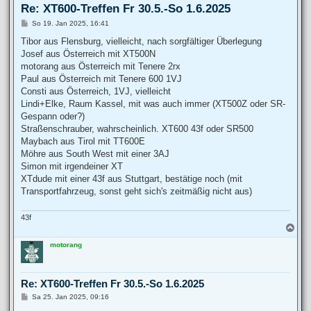
Re: XT600-Treffen Fr 30.5.-So 1.6.2025
B
So 19. Jan 2025, 16:41
e
i
Tibor aus Flensburg, vielleicht, nach sorgfältiger Überlegung
t
Josef aus Österreich mit XT500N
r
a
motorang aus Österreich mit Tenere 2rx
g
Paul aus Österreich mit Tenere 600 1VJ
Consti aus Österreich, 1VJ, vielleicht
Lindi+Elke, Raum Kassel, mit was auch immer (XT500Z oder SR-
Gespann oder?)
Straßenschrauber, wahrscheinlich. XT600 43f oder SR500
Maybach aus Tirol mit TT600E
Möhre aus South West mit einer 3AJ
Simon mit irgendeiner XT
XTdude mit einer 43f aus Stuttgart, bestätige noch (mit
Transportfahrzeug, sonst geht sich's zeitmäßig nicht aus)
43f
N
a
motorang
c
h
o
b
Re: XT600-Treffen Fr 30.5.-So 1.6.2025
e
n
B
Sa 25. Jan 2025, 09:16
e