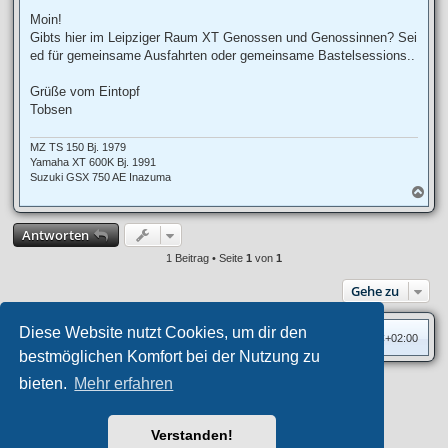
e
i
Moin!
t
Gibts hier im Leipziger Raum XT Genossen und Genossinnen? Sei
r
a
ed für gemeinsame Ausfahrten oder gemeinsame Bastelsessions..
g
Grüße vom Eintopf
Tobsen
MZ TS 150 Bj. 1979
Yamaha XT 600K Bj. 1991
Suzuki GSX 750 AE Inazuma
N
a
c
Antworten
h
o
1 Beitrag • Seite
1
von
1
b
e
Gehe zu
n
Diese Website nutzt Cookies, um dir den
Foren-Übersicht
Alle Zeiten sind
UTC+02:00
bestmöglichen Komfort bei der Nutzung zu
bieten.
Mehr erfahren
Privates Forum ©
motorang
E-Mail
Aero
style developed for phpBB
Powered by
phpBB
® Forum Software © phpBB Limited
Verstanden!
Deutsche Übersetzung durch
phpBB.de