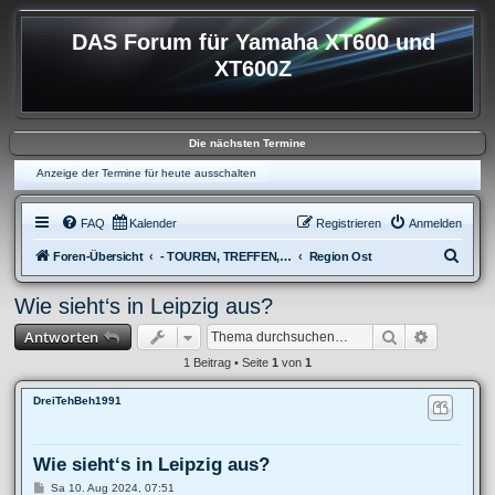
DAS Forum für Yamaha XT600 und
XT600Z
Die nächsten Termine
Anzeige der Termine für heute ausschalten
FAQ
Kalender
Registrieren
Anmelden
S
Foren-Übersicht
- TOUREN, TREFFEN, REISEBERICHTE & REGIONALES
Region Ost
u
Wie sieht‘s in Leipzig aus?
c
Suche
Erweitert
Antworten
h
e
1 Beitrag • Seite
1
von
1
DreiTehBeh1991
Wie sieht‘s in Leipzig aus?
B
Sa 10. Aug 2024, 07:51