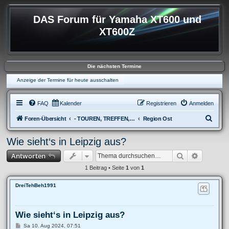
DAS Forum für Yamaha XT600 und
XT600Z
Die nächsten Termine
Anzeige der Termine für heute ausschalten
FAQ
Kalender
Registrieren
Anmelden
S
Foren-Übersicht
- TOUREN, TREFFEN, REISEBERICHTE & REGIONALES
Region Ost
u
Wie sieht‘s in Leipzig aus?
c
Suche
Erweitert
Antworten
h
e
1 Beitrag • Seite
1
von
1
DreiTehBeh1991
Wie sieht‘s in Leipzig aus?
B
Sa 10. Aug 2024, 07:51