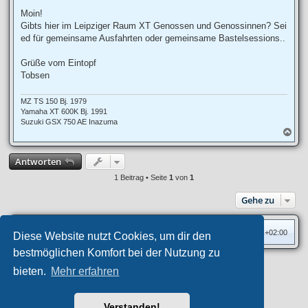
e
i
Moin!
t
Gibts hier im Leipziger Raum XT Genossen und Genossinnen? Sei
r
a
ed für gemeinsame Ausfahrten oder gemeinsame Bastelsessions..
g
Grüße vom Eintopf
Tobsen
MZ TS 150 Bj. 1979
Yamaha XT 600K Bj. 1991
Suzuki GSX 750 AE Inazuma
N
a
c
Antworten
h
o
1 Beitrag • Seite
1
von
1
b
e
Gehe zu
n
Foren-Übersicht
Alle Zeiten sind
UTC+02:00
Diese Website nutzt Cookies, um dir den
bestmöglichen Komfort bei der Nutzung zu
Privates Forum ©
motorang
E-Mail
bieten.
Mehr erfahren
Aero
style developed for phpBB
Powered by
phpBB
® Forum Software © phpBB Limited
Verstanden!
Deutsche Übersetzung durch
phpBB.de