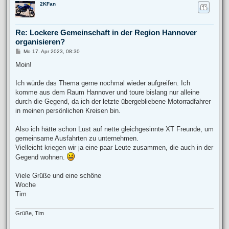
2KFan
c
h
o
b
Re: Lockere Gemeinschaft in der Region Hannover
e
organisieren?
n
B
Mo 17. Apr 2023, 08:30
e
i
Moin!
t
r
a
Ich würde das Thema gerne nochmal wieder aufgreifen. Ich
g
komme aus dem Raum Hannover und toure bislang nur alleine
durch die Gegend, da ich der letzte übergebliebene Motorradfahrer
in meinen persönlichen Kreisen bin.
Also ich hätte schon Lust auf nette gleichgesinnte XT Freunde, um
gemeinsame Ausfahrten zu unternehmen.
Vielleicht kriegen wir ja eine paar Leute zusammen, die auch in der
Gegend wohnen.
Viele Grüße und eine schöne
Woche
Tim
Grüße, Tim