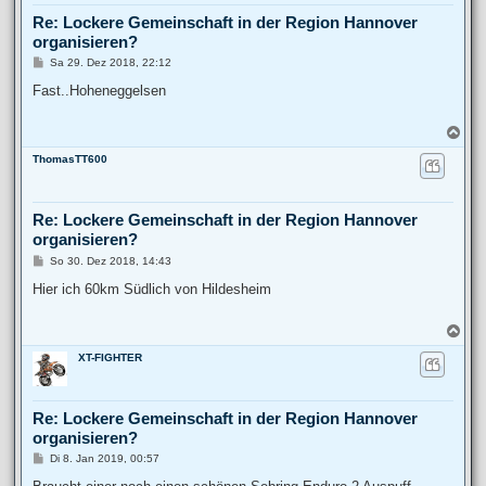
b
Re: Lockere Gemeinschaft in der Region Hannover
e
organisieren?
n
B
Sa 29. Dez 2018, 22:12
e
i
Fast..Hoheneggelsen
t
r
a
N
g
a
ThomasTT600
c
h
o
b
Re: Lockere Gemeinschaft in der Region Hannover
e
organisieren?
n
B
So 30. Dez 2018, 14:43
e
i
Hier ich 60km Südlich von Hildesheim
t
r
a
N
g
a
XT-FIGHTER
c
h
o
b
Re: Lockere Gemeinschaft in der Region Hannover
e
organisieren?
n
B
Di 8. Jan 2019, 00:57
e
i