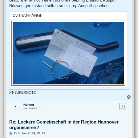
Braucht einer noch einen schönen Sebring Enduro 2 Auspuff
t
Neuwertiger zustand selten so ein Top Auspuff gesehen.
r
a
g
DATEIANHÄNGE
XT-SUPERMOTO
N
a
Henner
c
(verstorben)
h
o
b
Re: Lockere Gemeinschaft in der Region Hannover
e
organisieren?
n
B
Di 8. Jan 2019, 01:19
e