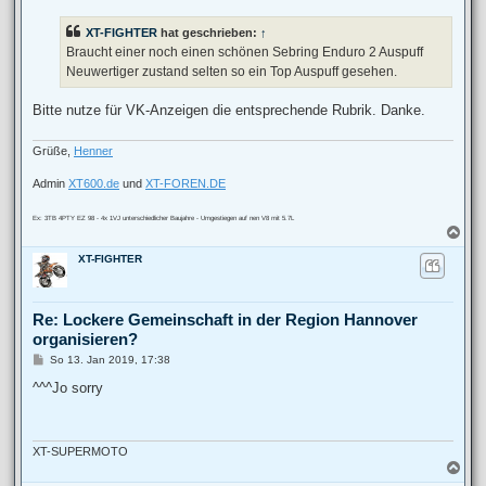
i
t
XT-FIGHTER
hat geschrieben:
↑
r
a
Braucht einer noch einen schönen Sebring Enduro 2 Auspuff
g
Neuwertiger zustand selten so ein Top Auspuff gesehen.
Bitte nutze für VK-Anzeigen die entsprechende Rubrik. Danke.
Grüße,
Henner
Admin
XT600.de
und
XT-FOREN.DE
Ex: 3TB 4PTY EZ 98 - 4x 1VJ unterschiedlicher Baujahre - Umgestiegen auf nen V8 mit 5.7L
N
a
XT-FIGHTER
c
h
o
b
Re: Lockere Gemeinschaft in der Region Hannover
e
organisieren?
n
B
So 13. Jan 2019, 17:38
e
i
^^^Jo sorry
t
r
a
g
XT-SUPERMOTO
N
a