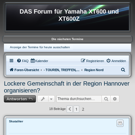
DAS Forum für Yamaha XT600 und
XT600Z
Die nächsten Termine
Anzeige der Termine für heute ausschalten
FAQ
Kalender
Registrieren
Anmelden
S
Foren-Übersicht
- TOUREN, TREFFEN, REISEBERICHTE & REGIONALES
Region Nord
u
Lockere Gemeinschaft in der Region Hannover
c
organisieren?
h
Suche
Erweitert
Antworten
e
1
2
Vorherige
18 Beiträge
Skataliter