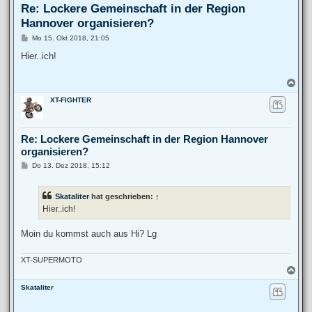
Re: Lockere Gemeinschaft in der Region
Hannover organisieren?
B
Mo 15. Okt 2018, 21:05
e
i
Hier..ich!
t
r
a
N
g
a
XT-FIGHTER
c
h
o
b
Re: Lockere Gemeinschaft in der Region Hannover
e
organisieren?
n
B
Do 13. Dez 2018, 15:12
e
i
t
Skataliter
hat geschrieben:
↑
r
a
Hier..ich!
g
Moin du kommst auch aus Hi? Lg
XT-SUPERMOTO
N
a
Skataliter
c
h
o