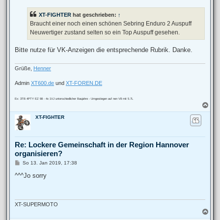
i
t
XT-FIGHTER
hat geschrieben:
↑
r
a
Braucht einer noch einen schönen Sebring Enduro 2 Auspuff
g
Neuwertiger zustand selten so ein Top Auspuff gesehen.
Bitte nutze für VK-Anzeigen die entsprechende Rubrik. Danke.
Grüße,
Henner
Admin
XT600.de
und
XT-FOREN.DE
Ex: 3TB 4PTY EZ 98 - 4x 1VJ unterschiedlicher Baujahre - Umgestiegen auf nen V8 mit 5.7L
N
a
XT-FIGHTER
c
h
o
b
Re: Lockere Gemeinschaft in der Region Hannover
e
organisieren?
n
B
So 13. Jan 2019, 17:38
e
i
^^^Jo sorry
t
r
a
g
XT-SUPERMOTO
N
a