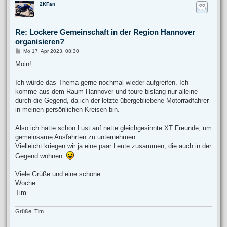
2KFan
c
h
o
b
Re: Lockere Gemeinschaft in der Region Hannover
e
organisieren?
n
B
Mo 17. Apr 2023, 08:30
e
i
Moin!
t
r
a
Ich würde das Thema gerne nochmal wieder aufgreifen. Ich
g
komme aus dem Raum Hannover und toure bislang nur alleine
durch die Gegend, da ich der letzte übergebliebene Motorradfahrer
in meinen persönlichen Kreisen bin.
Also ich hätte schon Lust auf nette gleichgesinnte XT Freunde, um
gemeinsame Ausfahrten zu unternehmen.
Vielleicht kriegen wir ja eine paar Leute zusammen, die auch in der
Gegend wohnen.
Viele Grüße und eine schöne
Woche
Tim
Grüße, Tim