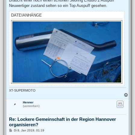
Braucht einer noch einen schönen Sebring Enduro 2 Auspuff
t
Neuwertiger zustand selten so ein Top Auspuff gesehen.
r
a
g
DATEIANHÄNGE
XT-SUPERMOTO
N
a
Henner
c
(verstorben)
h
o
b
Re: Lockere Gemeinschaft in der Region Hannover
e
organisieren?
n
B
Di 8. Jan 2019, 01:19
e