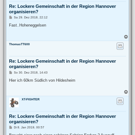
b
Re: Lockere Gemeinschaft in der Region Hannover
e
organisieren?
n
B
Sa 29. Dez 2018, 22:12
e
i
Fast..Hoheneggelsen
t
r
a
N
g
a
ThomasTT600
c
h
o
b
Re: Lockere Gemeinschaft in der Region Hannover
e
organisieren?
n
B
So 30. Dez 2018, 14:43
e
i
Hier ich 60km Südlich von Hildesheim
t
r
a
N
g
a
XT-FIGHTER
c
h
o
b
Re: Lockere Gemeinschaft in der Region Hannover
e
organisieren?
n
B
Di 8. Jan 2019, 00:57
e
i