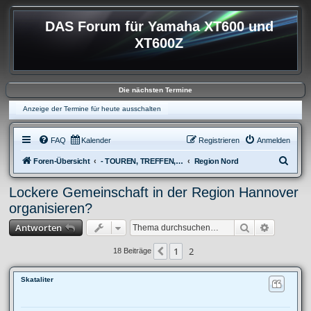
DAS Forum für Yamaha XT600 und
XT600Z
Die nächsten Termine
Anzeige der Termine für heute ausschalten
FAQ
Kalender
Registrieren
Anmelden
S
Foren-Übersicht
- TOUREN, TREFFEN, REISEBERICHTE & REGIONALES
Region Nord
u
Lockere Gemeinschaft in der Region Hannover
c
organisieren?
h
Suche
Erweitert
Antworten
e
1
2
Vorherige
18 Beiträge
Skataliter