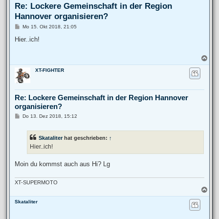
Re: Lockere Gemeinschaft in der Region
Hannover organisieren?
B
Mo 15. Okt 2018, 21:05
e
i
Hier..ich!
t
r
a
N
g
a
XT-FIGHTER
c
h
o
b
Re: Lockere Gemeinschaft in der Region Hannover
e
organisieren?
n
B
Do 13. Dez 2018, 15:12
e
i
t
Skataliter
hat geschrieben:
↑
r
a
Hier..ich!
g
Moin du kommst auch aus Hi? Lg
XT-SUPERMOTO
N
a
Skataliter
c
h
o