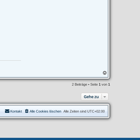
N
a
c
2 Beiträge • Seite
1
von
1
h
o
b
Gehe zu
e
n
Kontakt
Alle Cookies löschen
Alle Zeiten sind
UTC+02:00