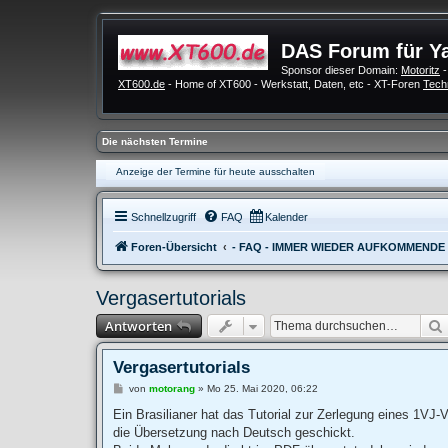
DAS Forum für Y
Sponsor dieser Domain:
Motoritz
-
XT600.de
- Home of XT600 - Werkstatt, Daten, etc - XT-Foren
Tech
Die nächsten Termine
Anzeige der Termine für heute ausschalten
Schnellzugriff
FAQ
Kalender
Foren-Übersicht
- FAQ - IMMER WIEDER AUFKOMMENDE
Vergasertutorials
Antworten
Vergasertutorials
B
von
motorang
»
Mo 25. Mai 2020, 06:22
e
i
Ein Brasilianer hat das Tutorial zur Zerlegung eines 1VJ-V
t
die Übersetzung nach Deutsch geschickt.
r
a