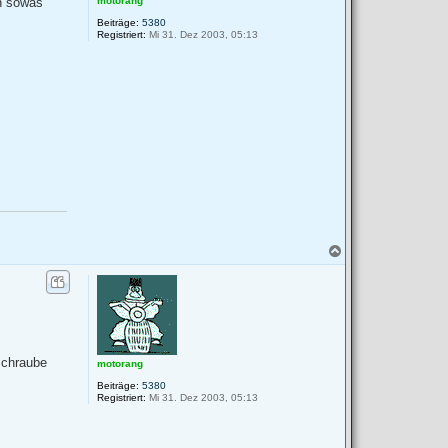
motorang
an sowas
Beiträge:
5380
Registriert:
Mi 31. Dez 2003, 05:13
N
a
c
h
o
b
e
n
Schraube
motorang
Beiträge:
5380
Registriert:
Mi 31. Dez 2003, 05:13