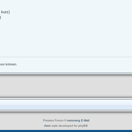
 kurz)
)
nken können.
Privates Forum ©
motorang
E-Mail
Aero
style developed for phpBB
Powered by
phpBB
® Forum Software © phpBB Limited