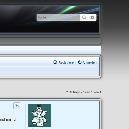
Suche
Erweiterte Suche
Registrieren
Anmelden
2 Beiträge • Seite
1
von
1
und mir für