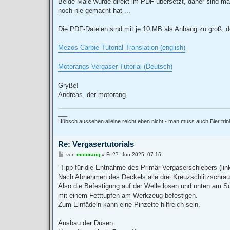
Beide Male wurde direkt im PDF übersetzt, daher sind ma
g
noch nie gemacht hat ...
Die PDF-Dateien sind mit je 10 MB als Anhang zu groß, d
Mezos Carbie Tutorial Translation (english)
Motorangs Vergaser-Tutorial (Deutsch)
Gryße!
Andreas, der motorang
___
Hübsch aussehen alleine reicht eben nicht - man muss auch Bier tri
Re: Vergasertutorials
B
von
motorang
»
Fr 27. Jun 2025, 07:16
e
i
´Tipp für die Entnahme des Primär-Vergaserschiebers (lin
t
Nach Abnehmen des Deckels alle drei Kreuzschlitzschraub
r
a
Also die Befestigung auf der Welle lösen und unten am 
g
mit einem Fetttupfen am Werkzeug befestigen.
Zum Einfädeln kann eine Pinzette hilfreich sein.
Ausbau der Düsen: