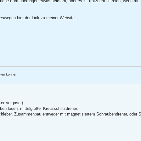
nche Formatierungen etwas seltsam, aber es ist trotzdem hilfreich, wenn m
eswegen hier der Link zu meiner Website:
nken können.
ker Vergaser).
en lösen, mittelgroßer Kreuzschlitzdreher.
Schieber. Zusammenbau entweder mit magnetisiertem Schraubendreher, oder 