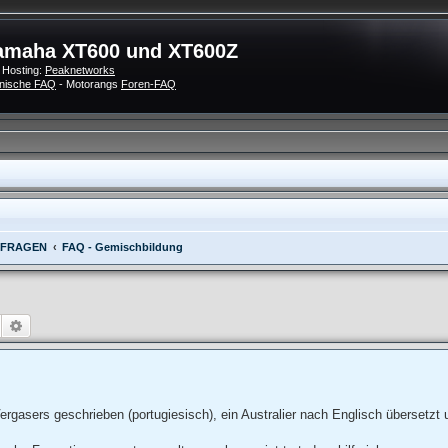
amaha XT600 und XT600Z
 Hosting:
Peaknetworks
nische FAQ
- Motorangs
Foren-FAQ
 FRAGEN
FAQ - Gemischbildung
Suche
Erweiterte Suche
ergasers geschrieben (portugiesisch), ein Australier nach Englisch übersetzt 