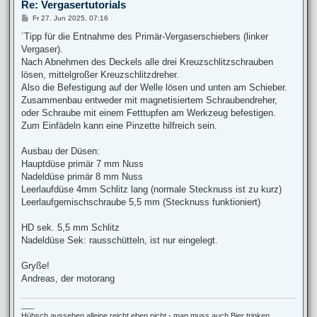
Re: Vergasertutorials
e
n
B
Fr 27. Jun 2025, 07:16
e
i
´Tipp für die Entnahme des Primär-Vergaserschiebers (linker
t
Vergaser).
r
a
Nach Abnehmen des Deckels alle drei Kreuzschlitzschrauben
g
lösen, mittelgroßer Kreuzschlitzdreher.
Also die Befestigung auf der Welle lösen und unten am Schieber.
Zusammenbau entweder mit magnetisiertem Schraubendreher,
oder Schraube mit einem Fetttupfen am Werkzeug befestigen.
Zum Einfädeln kann eine Pinzette hilfreich sein.
Ausbau der Düsen:
Hauptdüse primär 7 mm Nuss
Nadeldüse primär 8 mm Nuss
Leerlaufdüse 4mm Schlitz lang (normale Stecknuss ist zu kurz)
Leerlaufgemischschraube 5,5 mm (Stecknuss funktioniert)
HD sek. 5,5 mm Schlitz
Nadeldüse Sek: rausschütteln, ist nur eingelegt.
Gryße!
Andreas, der motorang
___
Hübsch aussehen alleine reicht eben nicht - man muss auch Bier trinken