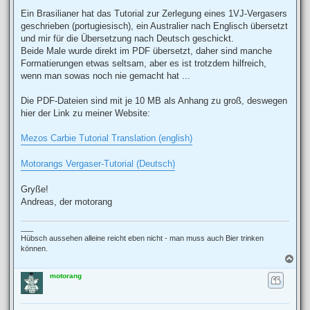
e
i
Ein Brasilianer hat das Tutorial zur Zerlegung eines 1VJ-Vergasers
t
geschrieben (portugiesisch), ein Australier nach Englisch übersetzt
r
a
und mir für die Übersetzung nach Deutsch geschickt.
g
Beide Male wurde direkt im PDF übersetzt, daher sind manche
Formatierungen etwas seltsam, aber es ist trotzdem hilfreich,
wenn man sowas noch nie gemacht hat ...
Die PDF-Dateien sind mit je 10 MB als Anhang zu groß, deswegen
hier der Link zu meiner Website:
Mezos Carbie Tutorial Translation (english)
Motorangs Vergaser-Tutorial (Deutsch)
Gryße!
Andreas, der motorang
___
Hübsch aussehen alleine reicht eben nicht - man muss auch Bier trinken
können.
N
a
motorang
c
h
o
b