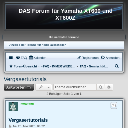
DAS Forum für Yamaha XT600 und
XT600Z
Die nächsten Termine
Anzeige der Termine für heute ausschalten
FAQ
Kalender
Registrieren
Anmelden
S
Foren-Übersicht
- FAQ - IMMER WIEDER AUFKOMMENDE FRAGEN
FAQ - Gemischbildung
u
Vergasertutorials
c
Suche
Erweitert
Antworten
h
e
2 Beiträge • Seite
1
von
1
motorang
Vergasertutorials
B
Mo 25. Mai 2020, 06:22