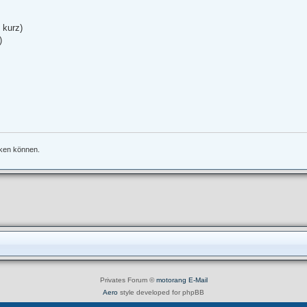
 kurz)
)
nken können.
Privates Forum ©
motorang
E-Mail
Aero
style developed for phpBB
Powered by
phpBB
® Forum Software © phpBB Limited