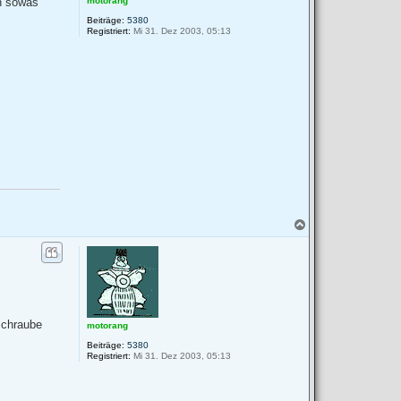
motorang
an sowas
Beiträge:
5380
Registriert:
Mi 31. Dez 2003, 05:13
N
a
c
h
o
b
e
n
Schraube
motorang
Beiträge:
5380
Registriert:
Mi 31. Dez 2003, 05:13