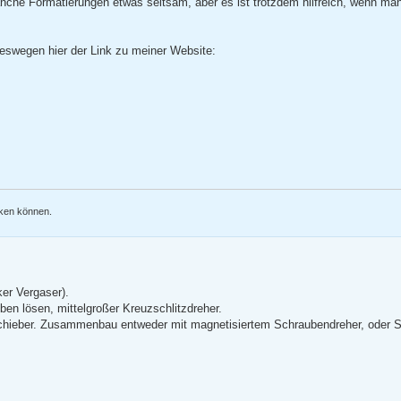
nche Formatierungen etwas seltsam, aber es ist trotzdem hilfreich, wenn m
eswegen hier der Link zu meiner Website:
nken können.
ker Vergaser).
en lösen, mittelgroßer Kreuzschlitzdreher.
Schieber. Zusammenbau entweder mit magnetisiertem Schraubendreher, oder 