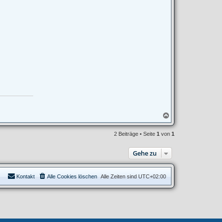
N
a
c
2 Beiträge • Seite
1
von
1
h
o
b
Gehe zu
e
n
Kontakt
Alle Cookies löschen
Alle Zeiten sind
UTC+02:00