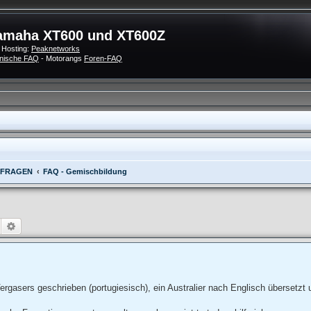
amaha XT600 und XT600Z
 Hosting:
Peaknetworks
nische FAQ
- Motorangs
Foren-FAQ
 FRAGEN
FAQ - Gemischbildung
Suche
Erweiterte Suche
ergasers geschrieben (portugiesisch), ein Australier nach Englisch übersetzt 