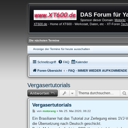
DAS Forum für Y
Sponsor dieser Domain:
Motoritz
-
XT600.de
- Home of XT600 - Werkstatt, Daten, etc - XT-Foren
Tech
Die nächsten Termine
Anzeige der Termine für heute ausschalten
Schnellzugriff
FAQ
Kalender
Foren-Übersicht
- FAQ - IMMER WIEDER AUFKOMMENDE
Vergasertutorials
Antworten
Vergasertutorials
B
von
motorang
»
Mo 25. Mai 2020, 06:22
e
i
Ein Brasilianer hat das Tutorial zur Zerlegung eines 1VJ-V
t
die Übersetzung nach Deutsch geschickt.
r
a