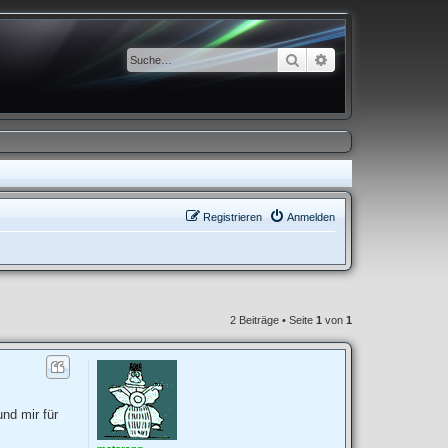
Suche
Erweiterte Suche
Registrieren
Anmelden
2 Beiträge • Seite
1
von
1
und mir für