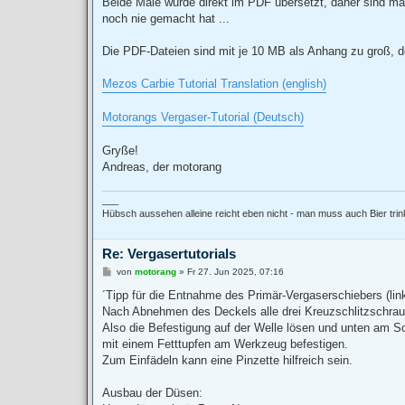
Beide Male wurde direkt im PDF übersetzt, daher sind ma
g
noch nie gemacht hat ...
Die PDF-Dateien sind mit je 10 MB als Anhang zu groß, d
Mezos Carbie Tutorial Translation (english)
Motorangs Vergaser-Tutorial (Deutsch)
Gryße!
Andreas, der motorang
___
Hübsch aussehen alleine reicht eben nicht - man muss auch Bier tri
Re: Vergasertutorials
B
von
motorang
»
Fr 27. Jun 2025, 07:16
e
i
´Tipp für die Entnahme des Primär-Vergaserschiebers (lin
t
Nach Abnehmen des Deckels alle drei Kreuzschlitzschraub
r
a
Also die Befestigung auf der Welle lösen und unten am 
g
mit einem Fetttupfen am Werkzeug befestigen.
Zum Einfädeln kann eine Pinzette hilfreich sein.
Ausbau der Düsen: