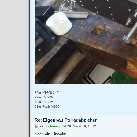
89er XT600 2kF
99er TW225
76er DT50m
69er Puch MS25
Re: Eigenbau Polradabzieher
B
von
motorang
»
Mi 29. Mai 2019, 10:12
e
i
Noch ein Hinweis:
t