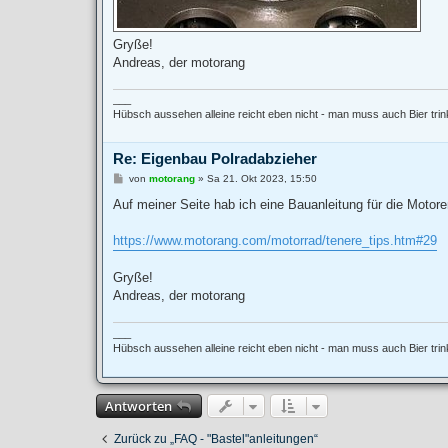
Gryße!
Andreas, der motorang
___
Hübsch aussehen alleine reicht eben nicht - man muss auch Bier tri
Re: Eigenbau Polradabzieher
B
von
motorang
»
Sa 21. Okt 2023, 15:50
e
i
Auf meiner Seite hab ich eine Bauanleitung für die Mot
t
r
a
https://www.motorang.com/motorrad/tenere_tips.htm#29
g
Gryße!
Andreas, der motorang
___
Hübsch aussehen alleine reicht eben nicht - man muss auch Bier tri
Antworten
Zurück zu „FAQ - "Bastel"anleitungen“