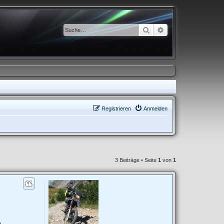
Suche
Erweiterte Suche
Registrieren
Anmelden
3 Beiträge • Seite
1
von
1