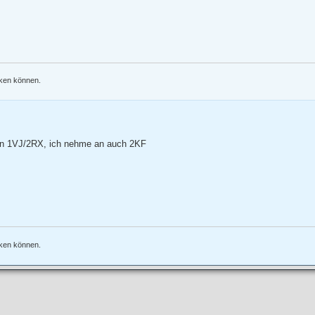
nken können.
oren 1VJ/2RX, ich nehme an auch 2KF
nken können.