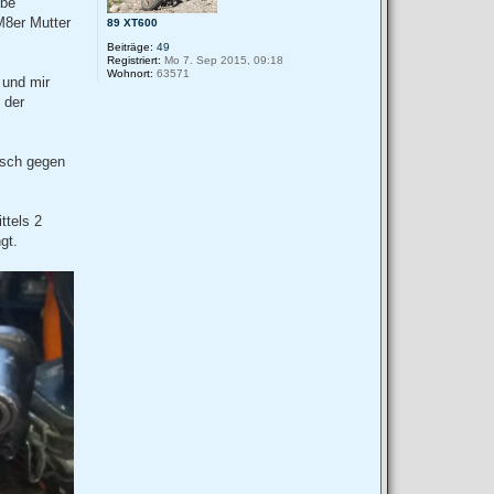
ebe
M8er Mutter
89 XT600
Beiträge:
49
Registriert:
Mo 7. Sep 2015, 09:18
Wohnort:
63571
 und mir
 der
isch gegen
ttels 2
gt.