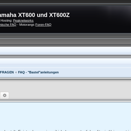
amaha XT600 und XT600Z
 Hosting:
Peaknetworks
nische FAQ
- Motorangs
Foren-FAQ
 FRAGEN
FAQ - "Bastel"anleitungen
Suche
Erweiterte Suche