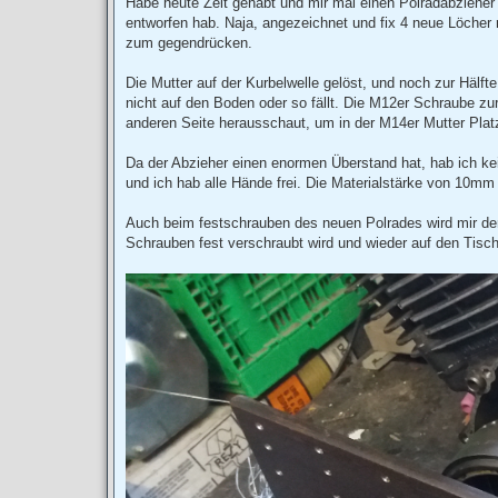
Habe heute Zeit gehabt und mir mal einen Polradabzieher g
g
entworfen hab. Naja, angezeichnet und fix 4 neue Löcher 
zum gegendrücken.
Die Mutter auf der Kurbelwelle gelöst, und noch zur Hälft
nicht auf den Boden oder so fällt. Die M12er Schraube zur
anderen Seite herausschaut, um in der M14er Mutter Platz 
Da der Abzieher einen enormen Überstand hat, hab ich ke
und ich hab alle Hände frei. Die Materialstärke von 10mm S
Auch beim festschrauben des neuen Polrades wird mir der 
Schrauben fest verschraubt wird und wieder auf den Tisch 