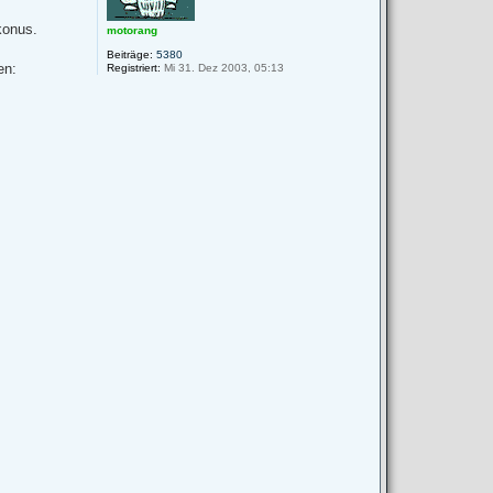
n
konus.
motorang
Beiträge:
5380
en:
Registriert:
Mi 31. Dez 2003, 05:13