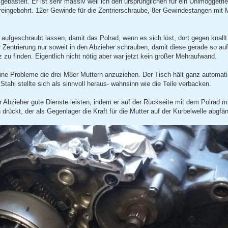
ebastelt. Er ist sehr massiv weil ich den ursprünglichen für ein Unimoggetri
reingebohrt. 12er Gewinde für die Zentrierschraube, 8er Gewindestangen mit 
e aufgeschraubt lassen, damit das Polrad, wenn es sich löst, dort gegen knallt
 Zentrierung nur soweit in den Abzieher schrauben, damit diese gerade so auf
zu finden. Eigentlich nicht nötig aber war jetzt kein großer Mehraufwand.
ine Probleme die drei M8er Muttern anzuziehen. Der Tisch hält ganz automat
tahl stellte sich als sinnvoll heraus- wahnsinn wie die Teile verbacken.
Abzieher gute Dienste leisten, indem er auf der Rückseite mit dem Polrad mi
drückt, der als Gegenlager die Kraft für die Mutter auf der Kurbelwelle abgfän