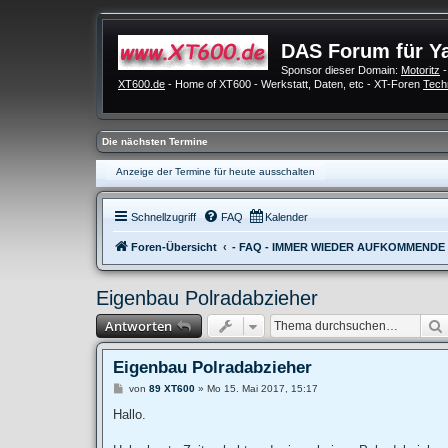
DAS Forum für Y
Sponsor dieser Domain:
Motoritz
-
XT600.de
- Home of XT600 - Werkstatt, Daten, etc - XT-Foren
Tech
Die nächsten Termine
Anzeige der Termine für heute ausschalten
Schnellzugriff
FAQ
Kalender
Foren-Übersicht
- FAQ - IMMER WIEDER AUFKOMMENDE
Eigenbau Polradabzieher
Antworten
Eigenbau Polradabzieher
B
von
89 XT600
»
Mo 15. Mai 2017, 15:17
e
i
Hallo.
t
r
a