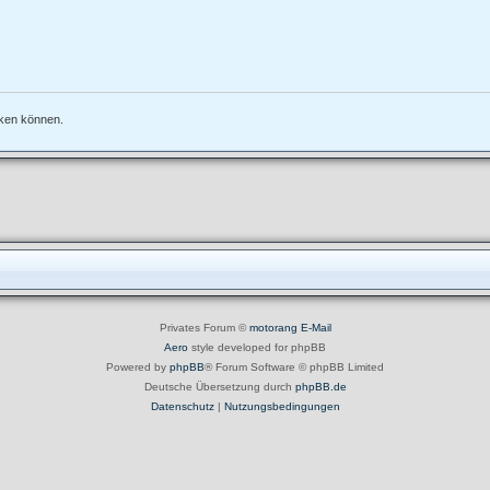
nken können.
Privates Forum ©
motorang
E-Mail
Aero
style developed for phpBB
Powered by
phpBB
® Forum Software © phpBB Limited
Deutsche Übersetzung durch
phpBB.de
Datenschutz
|
Nutzungsbedingungen