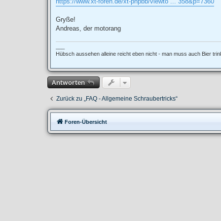
https://www.xt-foren.de/xt-phpbb/viewto ... 358&p=7360
g
Gryße!
Andreas, der motorang
___
Hübsch aussehen alleine reicht eben nicht - man muss auch Bier tri
Antworten
Zurück zu „FAQ - Allgemeine Schraubertricks“
Foren-Übersicht