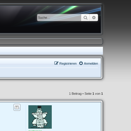
Suche
Erweiterte Suche
Registrieren
Anmelden
1 Beitrag • Seite
1
von
1