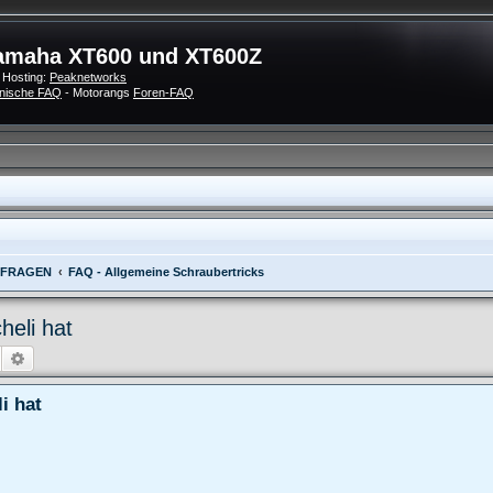
amaha XT600 und XT600Z
 Hosting:
Peaknetworks
nische FAQ
- Motorangs
Foren-FAQ
 FRAGEN
FAQ - Allgemeine Schraubertricks
eli hat
Suche
Erweiterte Suche
i hat