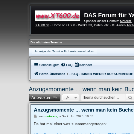
DAS Forum für Y
Sponsor dieser Domain:
Motoritz
-
XT600.de
- Home of XT600 - Werkstatt, Daten, etc - XT-Foren
Tech
Die nächsten Termine
Anzeige der Termine für heute ausschalten
Schnellzugriff
FAQ
Kalender
Foren-Übersicht
- FAQ - IMMER WIEDER AUFKOMMENDE
Anzugsmomente ... wenn man kein Buch
Antworten
Anzugsmomente ... wenn man kein Buchel
B
von
motorang
»
So 7. Jun 2020, 10:53
e
i
Da hat mal einer was zusammengetragen:
t
r
a