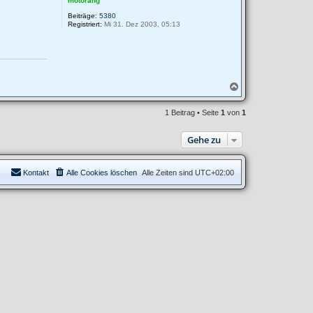
motorang
Beiträge:
5380
Registriert:
Mi 31. Dez 2003, 05:13
N
a
c
1 Beitrag • Seite
1
von
1
h
o
b
Gehe zu
e
n
Kontakt
Alle Cookies löschen
Alle Zeiten sind
UTC+02:00