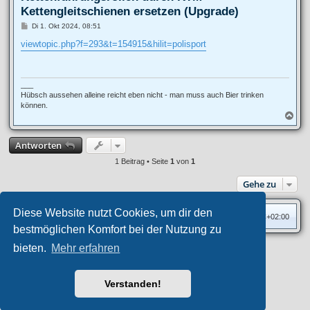
Kettengleitschienen ersetzen (Upgrade)
B
Di 1. Okt 2024, 08:51
e
i
viewtopic.php?f=293&t=154915&hilit=polisport
t
r
a
g
___
Hübsch aussehen alleine reicht eben nicht - man muss auch Bier trinken
können.
N
a
c
Antworten
h
o
1 Beitrag • Seite
1
von
1
b
e
Gehe zu
n
Diese Website nutzt Cookies, um dir den
Foren-Übersicht
Alle Zeiten sind
UTC+02:00
bestmöglichen Komfort bei der Nutzung zu
bieten.
Mehr erfahren
Privates Forum ©
motorang
E-Mail
Aero
style developed for phpBB
Powered by
phpBB
® Forum Software © phpBB Limited
Verstanden!
Deutsche Übersetzung durch
phpBB.de
Datenschutz
|
Nutzungsbedingungen