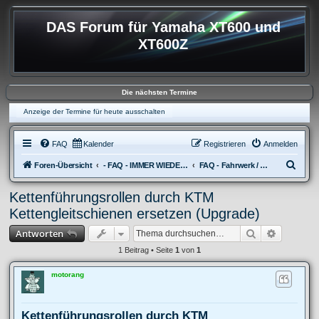
DAS Forum für Yamaha XT600 und
XT600Z
Die nächsten Termine
Anzeige der Termine für heute ausschalten
FAQ
Kalender
Registrieren
Anmelden
S
Foren-Übersicht
- FAQ - IMMER WIEDER AUFKOMMENDE FRAGEN
FAQ - Fahrwerk / Reifen
u
Kettenführungsrollen durch KTM
c
Kettengleitschienen ersetzen (Upgrade)
h
Suche
Erweitert
Antworten
e
1 Beitrag • Seite
1
von
1
motorang
Kettenführungsrollen durch KTM