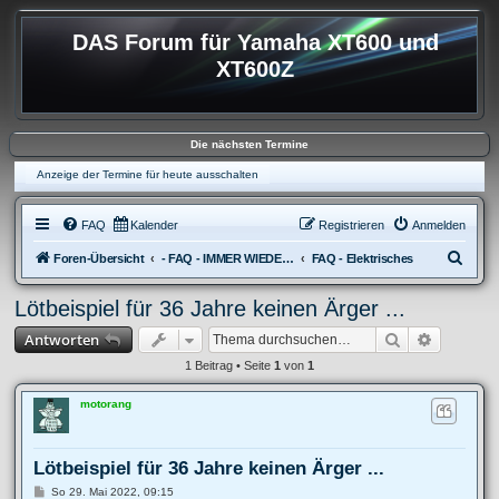
DAS Forum für Yamaha XT600 und
XT600Z
Die nächsten Termine
Anzeige der Termine für heute ausschalten
FAQ
Kalender
Registrieren
Anmelden
S
Foren-Übersicht
- FAQ - IMMER WIEDER AUFKOMMENDE FRAGEN
FAQ - Elektrisches
u
Lötbeispiel für 36 Jahre keinen Ärger ...
c
Suche
Erweitert
Antworten
h
e
1 Beitrag • Seite
1
von
1
motorang
Lötbeispiel für 36 Jahre keinen Ärger ...
B
So 29. Mai 2022, 09:15