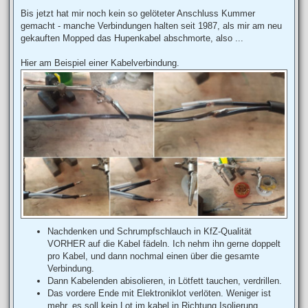
e
i
Bis jetzt hat mir noch kein so gelöteter Anschluss Kummer
t
gemacht - manche Verbindungen halten seit 1987, als mir am neu
r
a
gekauften Mopped das Hupenkabel abschmorte, also ...
g
Hier am Beispiel einer Kabelverbindung.
Nachdenken und Schrumpfschlauch in KfZ-Qualität
VORHER auf die Kabel fädeln. Ich nehm ihn gerne doppelt
pro Kabel, und dann nochmal einen über die gesamte
Verbindung.
Dann Kabelenden abisolieren, in Lötfett tauchen, verdrillen.
Das vordere Ende mit Elektroniklot verlöten. Weniger ist
mehr, es soll kein Lot im kabel in Richtung Isolierung