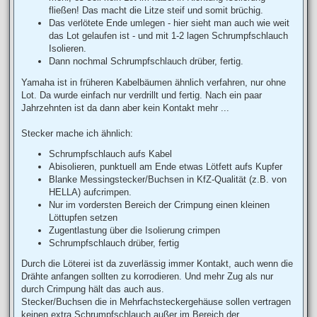
fließen! Das macht die Litze steif und somit brüchig.
Das verlötete Ende umlegen - hier sieht man auch wie weit
das Lot gelaufen ist - und mit 1-2 lagen Schrumpfschlauch
Isolieren.
Dann nochmal Schrumpfschlauch drüber, fertig.
Yamaha ist in früheren Kabelbäumen ähnlich verfahren, nur ohne
Lot. Da wurde einfach nur verdrillt und fertig. Nach ein paar
Jahrzehnten ist da dann aber kein Kontakt mehr ...
Stecker mache ich ähnlich:
Schrumpfschlauch aufs Kabel
Abisolieren, punktuell am Ende etwas Lötfett aufs Kupfer
Blanke Messingstecker/Buchsen in KfZ-Qualität (z.B. von
HELLA) aufcrimpen.
Nur im vordersten Bereich der Crimpung einen kleinen
Löttupfen setzen
Zugentlastung über die Isolierung crimpen
Schrumpfschlauch drüber, fertig
Durch die Löterei ist da zuverlässig immer Kontakt, auch wenn die
Drähte anfangen sollten zu korrodieren. Und mehr Zug als nur
durch Crimpung hält das auch aus.
Stecker/Buchsen die in Mehrfachsteckergehäuse sollen vertragen
keinen extra Schrumpfschlauch außer im Bereich der