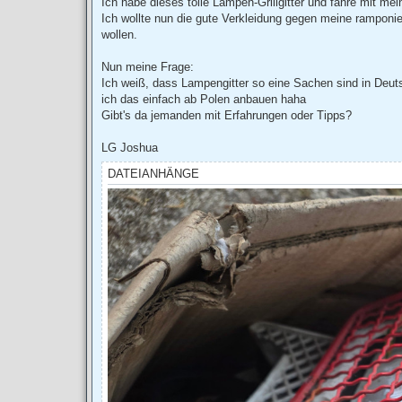
Ich habe dieses tolle Lampen-Grillgitter und fahre mit m
g
Ich wollte nun die gute Verkleidung gegen meine ramponi
wollen.
Nun meine Frage:
Ich weiß, dass Lampengitter so eine Sachen sind in Deut
ich das einfach ab Polen anbauen haha
Gibt's da jemanden mit Erfahrungen oder Tipps?
LG Joshua
DATEIANHÄNGE