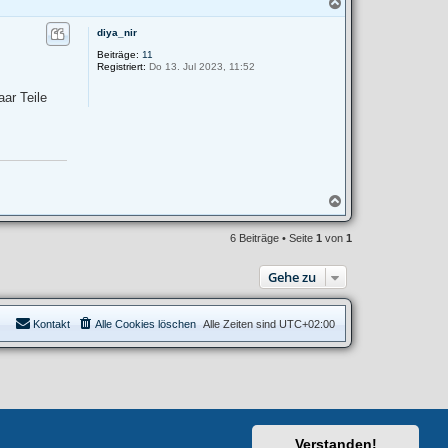
N
a
c
diya_nir
h
Beiträge:
11
o
Registriert:
Do 13. Jul 2023, 11:52
b
e
ar Teile
n
N
a
c
6 Beiträge • Seite
1
von
1
h
o
b
Gehe zu
e
n
Kontakt
Alle Cookies löschen
Alle Zeiten sind
UTC+02:00
Verstanden!