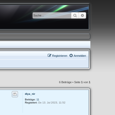
Suche
Erweiterte Suche
Registrieren
Anmelden
6 Beiträge • Seite
1
von
1
diya_nir
Beiträge:
11
Registriert:
Do 13. Jul 2023, 11:52