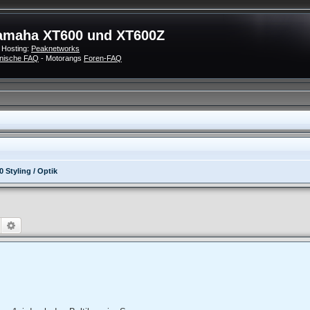
amaha XT600 und XT600Z
 Hosting:
Peaknetworks
nische FAQ
- Motorangs
Foren-FAQ
 Styling / Optik
Suche
Erweiterte Suche