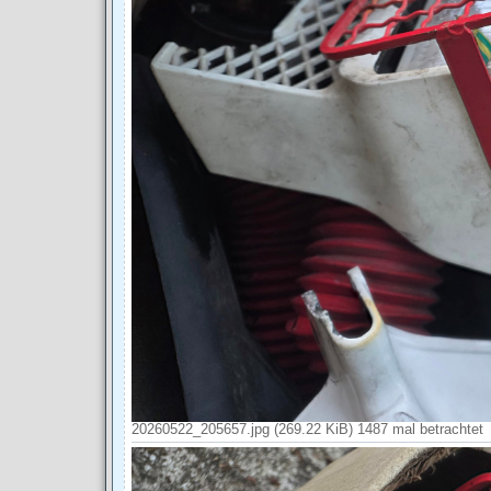
20260522_205657.jpg (269.22 KiB) 1487 mal betrachtet