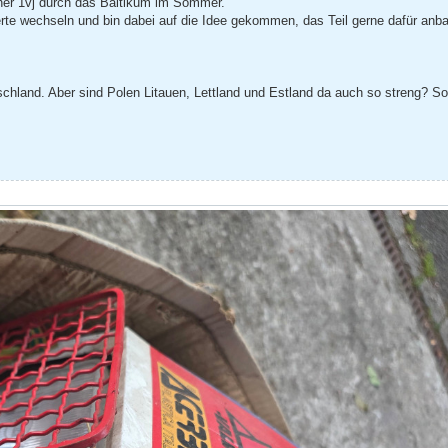
einer 1vj durch das Baltikum im Sommer.
erte wechseln und bin dabei auf die Idee gekommen, das Teil gerne dafür anb
schland. Aber sind Polen Litauen, Lettland und Estland da auch so streng? S