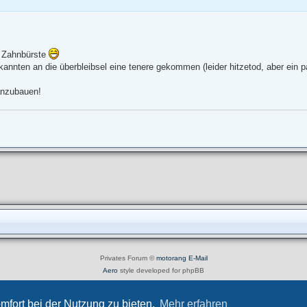
er Zahnbürste
annten an die überbleibsel eine tenere gekommen (leider hitzetod, aber ein pa
 anzubauen!
Privates Forum ©
motorang
E-Mail
Aero
style developed for phpBB
Powered by
phpBB
® Forum Software © phpBB Limited
Deutsche Übersetzung durch
phpBB.de
mfort bei der Nutzung zu bieten.
Mehr erfahren