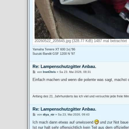
20260522_205645.jpg (328.77 KiB) 1487 mal betrachtet
Yamaha Tenere XT 600 1vj '86
Suzuki Bandit GSF 1200 N '97
Re: Lampenschutzgitter Anbau.
B
von
IronChris
»
Sa 23. Mai 2026, 08:31
e
i
Einfach machen und wenn die polente was sagt, machst 
t
r
a
g
Anfang des 21. Jahrhunderts las ich viel und versuchte jede freie Min
Re: Lampenschutzgitter Anbau.
B
von
diya_nir
»
Sa 23. Mai 2026, 09:43
e
i
Ich mach dann etwas auf unwissend
und zur Not baue
t
Ist nur halt sehr offensichtlich kein Teil aus dem offizie
r