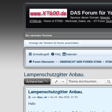
DAS Forum für Y
Sponsor dieser Domain:
Motoritz
-
XT600.de
- Home of XT600 - Werkstatt, Daten, etc - XT-Foren
Tech
Die nächsten Termine
Anzeige der Termine für heute ausschalten
Schnellzugriff
FAQ
Kalender
Foren-Übersicht
- ÜBERSICHT DER FOREN XT600
XT600
Lampenschutzgitter Anbau.
Antworten
Lampenschutzgitter Anbau.
B
von
diya_nir
»
Sa 23. Mai 2026, 07:35
e
i
Hallo
t
r
a