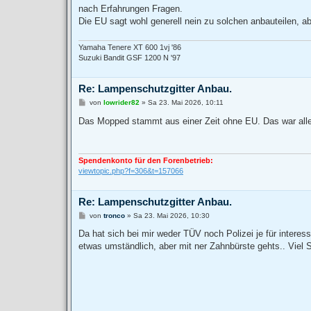
a
nach Erfahrungen Fragen.
g
Die EU sagt wohl generell nein zu solchen anbauteilen, ab
Yamaha Tenere XT 600 1vj '86
Suzuki Bandit GSF 1200 N '97
Re: Lampenschutzgitter Anbau.
B
von
lowrider82
»
Sa 23. Mai 2026, 10:11
e
i
Das Mopped stammt aus einer Zeit ohne EU. Das war alle
t
r
a
g
Spendenkonto für den Forenbetrieb:
viewtopic.php?f=306&t=157066
Re: Lampenschutzgitter Anbau.
B
von
tronco
»
Sa 23. Mai 2026, 10:30
e
i
Da hat sich bei mir weder TÜV noch Polizei je für interess
t
etwas umständlich, aber mit ner Zahnbürste gehts.. Viel 
r
a
g