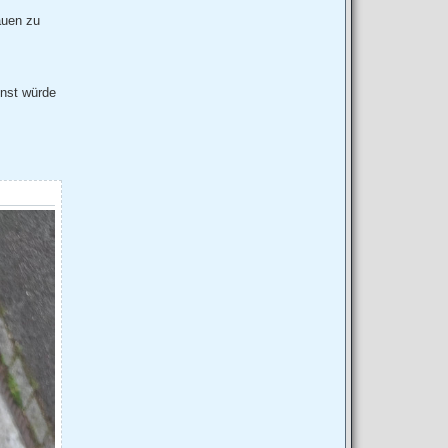
auen zu
onst würde