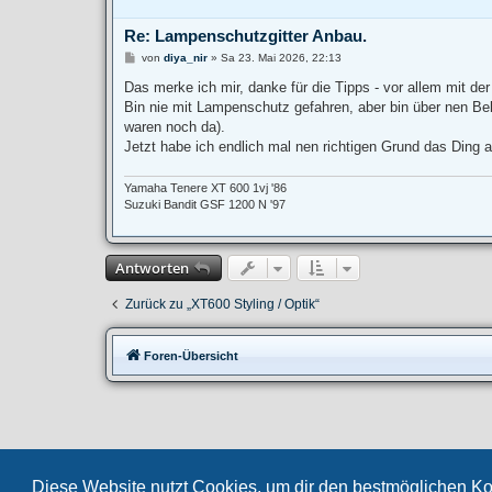
Re: Lampenschutzgitter Anbau.
B
von
diya_nir
»
Sa 23. Mai 2026, 22:13
e
i
Das merke ich mir, danke für die Tipps - vor allem mit d
t
Bin nie mit Lampenschutz gefahren, aber bin über nen Bek
r
a
waren noch da).
g
Jetzt habe ich endlich mal nen richtigen Grund das Ding
Yamaha Tenere XT 600 1vj '86
Suzuki Bandit GSF 1200 N '97
Antworten
Zurück zu „XT600 Styling / Optik“
Foren-Übersicht
Diese Website nutzt Cookies, um dir den bestmöglichen Ko