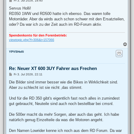
B
Fr 3. Jul 2026, 18:40
e
i
Servus Holli!
t
RD350 1WW und RD500 hatte ich ebenso. Das waren tolle
r
a
Motorräder. Aber da wirds auch schon schwer mit den Ersatzteilen,
g
oder? Da war ich zu der Zeit auch im RD-Forum aktiv.
Spendenkonto für den Forenbetrieb:
viewtopic.php?f=306&t=157066
N
a
YPVSHolli
c
h
o
b
Re: Neuer XT 600 3UY Fahrer aus Frechen
e
n
B
Fr 3. Jul 2026, 22:11
e
i
Die Bilder sind immer besser wie die Bikes in Wirklichkeit sind.
t
Aber zu schlecht ist sie nicht ,das stimmt.
r
a
g
Und für die RD 350 gibt's eigentlich fast noch alles in zumindest
gut gebraucht, Neuteile sind auch noch bestellbar bei cmsnl.
Die 500er macht da mehr Sorgen, aber auch das geht. Ich habe
natürlich genug Einzelteile da was die Motoren angeht.
Den Namen Lowrider kenne ich noch aus dem RD Forum. Da war