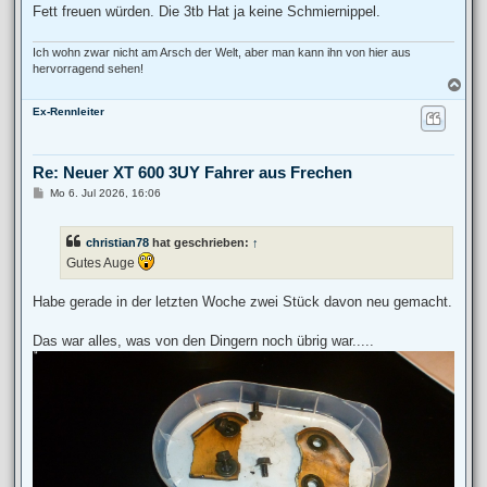
Fett freuen würden. Die 3tb Hat ja keine Schmiernippel.
Ich wohn zwar nicht am Arsch der Welt, aber man kann ihn von hier aus
hervorragend sehen!
N
a
Ex-Rennleiter
c
h
o
b
Re: Neuer XT 600 3UY Fahrer aus Frechen
e
n
B
Mo 6. Jul 2026, 16:06
e
i
t
christian78
hat geschrieben:
↑
r
a
Gutes Auge
g
Habe gerade in der letzten Woche zwei Stück davon neu gemacht.
Das war alles, was von den Dingern noch übrig war.....