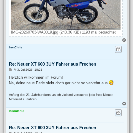
IMG-20260703-WA0019.jpg (243.36 KiB) 1193 mal betrachtet
N
a
IronChris
c
h
o
b
Re: Neuer XT 600 3UY Fahrer aus Frechen
e
n
B
Fr 3. Jul 2026, 18:23
e
i
Herzlich willkommen im Forum!
t
Na, deine neue Perle sieht doch gar nicht so verkehrt aus
r
a
g
Anfang des 21. Jahrhunderts las ich viel und versuchte jede freie Minute
Motorrad zu fahren...
N
a
lowrider82
c
h
o
b
Re: Neuer XT 600 3UY Fahrer aus Frechen
e
n