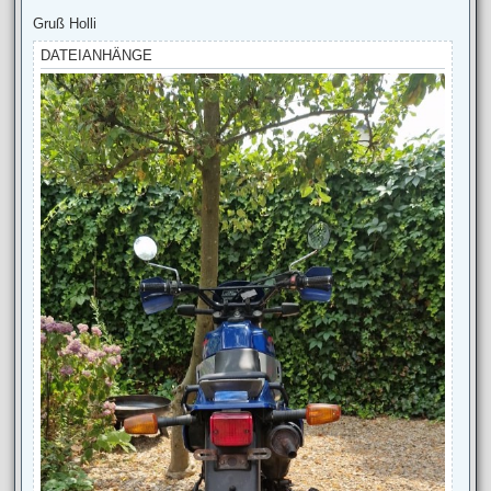
r
a
Gruß Holli
g
DATEIANHÄNGE