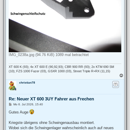
IMG_0238a.jpg (94.76 KiB) 1089 mal betrachtet
XT 600 K (93); 4x XT 600 E (90,92,93); CBR 900 RR (93); 2x KTM 690 SM
(10); FZS 1000 Fazer (03), GSXR 1000 (03), Street Triple R+RX (11,15)
N
a
christian78
c
h
o
b
Re: Neuer XT 600 3UY Fahrer aus Frechen
e
n
B
Mo 6. Jul 2026, 15:40
e
i
Gutes Auge
t
r
a
Kriegste übrigens ohne Schwingenausbau montiert.
g
Wobei sich die Schwingenlager wahrscheinlich auch auf neues