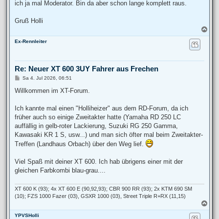
ich ja mal Moderator. Bin da aber schon lange komplett raus.
Gruß Holli
N
a
Ex-Rennleiter
c
h
o
b
Re: Neuer XT 600 3UY Fahrer aus Frechen
e
n
B
Sa 4. Jul 2026, 06:51
e
i
Willkommen im XT-Forum.
t
r
a
Ich kannte mal einen "Holliheizer" aus dem RD-Forum, da ich
g
früher auch so einige Zweitakter hatte (Yamaha RD 250 LC
auffällig in gelb-roter Lackierung, Suzuki RG 250 Gamma,
Kawasaki KR 1 S, usw...) und man sich öfter mal beim Zweitakter-
Treffen (Landhaus Orbach) über den Weg lief.
Viel Spaß mit deiner XT 600. Ich hab übrigens einer mit der
gleichen Farbkombi blau-grau....
XT 600 K (93); 4x XT 600 E (90,92,93); CBR 900 RR (93); 2x KTM 690 SM
(10); FZS 1000 Fazer (03), GSXR 1000 (03), Street Triple R+RX (11,15)
N
a
YPVSHolli
c