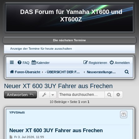
DAS Forum für Yamaha XT600 und
XT600Z
Die nächsten Termine
Anzeige der Termine für heute ausschalten
FAQ
Kalender
Registrieren
Anmelden
S
Foren-Übersicht
- ÜBERSICHT DER FOREN XT600
Neuvorstellungen und Abmeldungen
u
Neuer XT 600 3UY Fahrer aus Frechen
c
Suche
Erweitert
Antworten
h
e
10 Beiträge • Seite
1
von
1
YPVSHolli
Neuer XT 600 3UY Fahrer aus Frechen
B
Fr 3. Jul 2026, 11:55