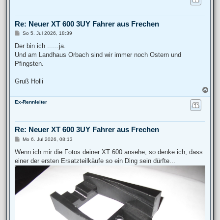
h
o
b
Re: Neuer XT 600 3UY Fahrer aus Frechen
e
n
B
So 5. Jul 2026, 18:39
e
i
Der bin ich ......ja.
t
Und am Landhaus Orbach sind wir immer noch Ostern und
r
a
Pfingsten.
g
Gruß Holli
N
a
Ex-Rennleiter
c
h
o
b
Re: Neuer XT 600 3UY Fahrer aus Frechen
e
n
B
Mo 6. Jul 2026, 08:13
e
i
Wenn ich mir die Fotos deiner XT 600 ansehe, so denke ich, dass
t
einer der ersten Ersatzteilkäufe so ein Ding sein dürfte...
r
a
g