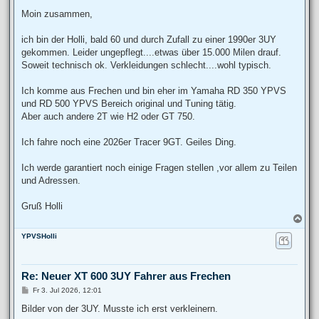
e
i
Moin zusammen,
t
r
a
ich bin der Holli, bald 60 und durch Zufall zu einer 1990er 3UY
g
gekommen. Leider ungepflegt....etwas über 15.000 Milen drauf.
Soweit technisch ok. Verkleidungen schlecht....wohl typisch.
Ich komme aus Frechen und bin eher im Yamaha RD 350 YPVS
und RD 500 YPVS Bereich original und Tuning tätig.
Aber auch andere 2T wie H2 oder GT 750.
Ich fahre noch eine 2026er Tracer 9GT. Geiles Ding.
Ich werde garantiert noch einige Fragen stellen ,vor allem zu Teilen
und Adressen.
Gruß Holli
N
a
YPVSHolli
c
h
o
b
Re: Neuer XT 600 3UY Fahrer aus Frechen
e
n
B
Fr 3. Jul 2026, 12:01
e
i
Bilder von der 3UY. Musste ich erst verkleinern.
t