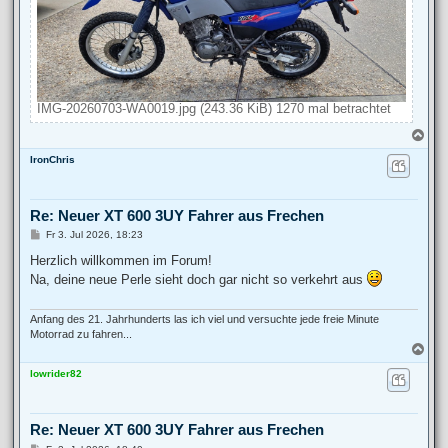
IMG-20260703-WA0019.jpg (243.36 KiB) 1270 mal betrachtet
N
a
IronChris
c
h
o
b
Re: Neuer XT 600 3UY Fahrer aus Frechen
e
n
B
Fr 3. Jul 2026, 18:23
e
i
Herzlich willkommen im Forum!
t
Na, deine neue Perle sieht doch gar nicht so verkehrt aus
r
a
g
Anfang des 21. Jahrhunderts las ich viel und versuchte jede freie Minute
Motorrad zu fahren...
N
a
lowrider82
c
h
o
b
Re: Neuer XT 600 3UY Fahrer aus Frechen
e
n