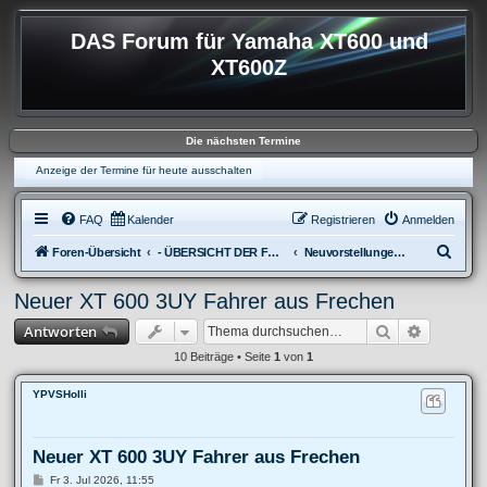
DAS Forum für Yamaha XT600 und
XT600Z
Die nächsten Termine
Anzeige der Termine für heute ausschalten
FAQ
Kalender
Registrieren
Anmelden
S
Foren-Übersicht
- ÜBERSICHT DER FOREN XT600
Neuvorstellungen und Abmeldungen
u
Neuer XT 600 3UY Fahrer aus Frechen
c
Suche
Erweitert
Antworten
h
e
10 Beiträge • Seite
1
von
1
YPVSHolli
Neuer XT 600 3UY Fahrer aus Frechen
B
Fr 3. Jul 2026, 11:55