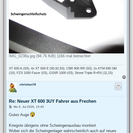
IMG_0238a.jpg (94.76 KiB) 1166 mal betrachtet
XT 600 K (93); 4x XT 600 E (90,92,93); CBR 900 RR (93); 2x KTM 690 SM
(10); FZS 1000 Fazer (03), GSXR 1000 (03), Street Triple R+RX (11,15)
N
a
christian78
c
h
o
b
Re: Neuer XT 600 3UY Fahrer aus Frechen
e
n
B
Mo 6. Jul 2026, 15:40
e
i
Gutes Auge
t
r
a
Kriegste übrigens ohne Schwingenausbau montiert.
g
Wobei sich die Schwingenlager wahrscheinlich auch auf neues