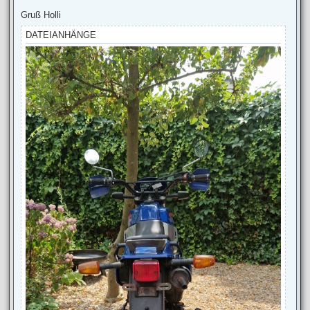
r
a
Gruß Holli
g
DATEIANHÄNGE