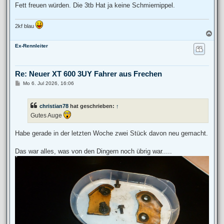
Fett freuen würden. Die 3tb Hat ja keine Schmiernippel.
2kf blau
N
a
Ex-Rennleiter
c
h
o
b
Re: Neuer XT 600 3UY Fahrer aus Frechen
e
n
B
Mo 6. Jul 2026, 16:06
e
i
t
christian78
hat geschrieben:
↑
r
a
Gutes Auge
g
Habe gerade in der letzten Woche zwei Stück davon neu gemacht.
Das war alles, was von den Dingern noch übrig war.....