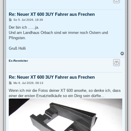
h
o
b
Re: Neuer XT 600 3UY Fahrer aus Frechen
e
n
B
So 5. Jul 2026, 18:39
e
i
Der bin ich ......ja.
t
Und am Landhaus Orbach sind wir immer noch Ostern und
r
a
Pfingsten.
g
Gruß Holli
N
a
Ex-Rennleiter
c
h
o
b
Re: Neuer XT 600 3UY Fahrer aus Frechen
e
n
B
Mo 6. Jul 2026, 08:13
e
i
Wenn ich mir die Fotos deiner XT 600 ansehe, so denke ich, dass
t
einer der ersten Ersatzteilkäufe so ein Ding sein dürfte...
r
a
g