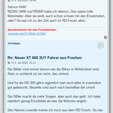
B
Fr 3. Jul 2026, 18:40
e
i
Servus Holli!
t
RD350 1WW und RD500 hatte ich ebenso. Das waren tolle
r
a
Motorräder. Aber da wirds auch schon schwer mit den Ersatzteilen,
g
oder? Da war ich zu der Zeit auch im RD-Forum aktiv.
Spendenkonto für den Forenbetrieb:
viewtopic.php?f=306&t=157066
N
a
YPVSHolli
c
h
o
b
Re: Neuer XT 600 3UY Fahrer aus Frechen
e
n
B
Fr 3. Jul 2026, 22:11
e
i
Die Bilder sind immer besser wie die Bikes in Wirklichkeit sind.
t
Aber zu schlecht ist sie nicht ,das stimmt.
r
a
g
Und für die RD 350 gibt's eigentlich fast noch alles in zumindest
gut gebraucht, Neuteile sind auch noch bestellbar bei cmsnl.
Die 500er macht da mehr Sorgen, aber auch das geht. Ich habe
natürlich genug Einzelteile da was die Motoren angeht.
Den Namen Lowrider kenne ich noch aus dem RD Forum. Da war