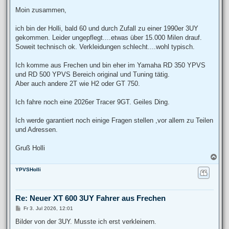
e
i
Moin zusammen,
t
r
a
ich bin der Holli, bald 60 und durch Zufall zu einer 1990er 3UY
g
gekommen. Leider ungepflegt....etwas über 15.000 Milen drauf.
Soweit technisch ok. Verkleidungen schlecht....wohl typisch.
Ich komme aus Frechen und bin eher im Yamaha RD 350 YPVS
und RD 500 YPVS Bereich original und Tuning tätig.
Aber auch andere 2T wie H2 oder GT 750.
Ich fahre noch eine 2026er Tracer 9GT. Geiles Ding.
Ich werde garantiert noch einige Fragen stellen ,vor allem zu Teilen
und Adressen.
Gruß Holli
N
a
YPVSHolli
c
h
o
b
Re: Neuer XT 600 3UY Fahrer aus Frechen
e
n
B
Fr 3. Jul 2026, 12:01
e
i
Bilder von der 3UY. Musste ich erst verkleinern.
t