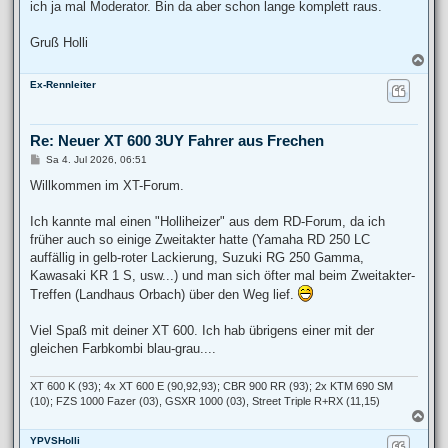
ich ja mal Moderator. Bin da aber schon lange komplett raus.
Gruß Holli
N
a
Ex-Rennleiter
c
h
o
b
Re: Neuer XT 600 3UY Fahrer aus Frechen
e
n
B
Sa 4. Jul 2026, 06:51
e
i
Willkommen im XT-Forum.
t
r
a
Ich kannte mal einen "Holliheizer" aus dem RD-Forum, da ich
g
früher auch so einige Zweitakter hatte (Yamaha RD 250 LC
auffällig in gelb-roter Lackierung, Suzuki RG 250 Gamma,
Kawasaki KR 1 S, usw...) und man sich öfter mal beim Zweitakter-
Treffen (Landhaus Orbach) über den Weg lief.
Viel Spaß mit deiner XT 600. Ich hab übrigens einer mit der
gleichen Farbkombi blau-grau....
XT 600 K (93); 4x XT 600 E (90,92,93); CBR 900 RR (93); 2x KTM 690 SM
(10); FZS 1000 Fazer (03), GSXR 1000 (03), Street Triple R+RX (11,15)
N
a
YPVSHolli
c