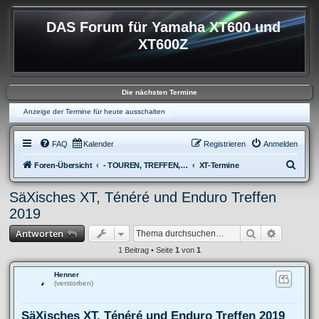
DAS Forum für Yamaha XT600 und
XT600Z
Die nächsten Termine
Anzeige der Termine für heute ausschalten
FAQ
Kalender
Registrieren
Anmelden
S
Foren-Übersicht
- TOUREN, TREFFEN, REISEBERICHTE & REGIONALES
XT-Termine
u
SäXisches XT, Ténéré und Enduro Treffen
c
2019
h
Suche
Erweitert
Antworten
e
1 Beitrag • Seite
1
von
1
Henner
(verstorben)
SäXisches XT, Ténéré und Enduro Treffen 2019