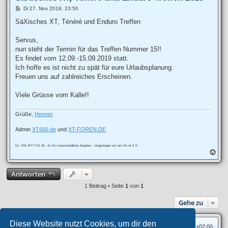
B
Di 27. Nov 2018, 23:50
e
i
SäXisches XT, Ténéré und Enduro Treffen
t
r
a
Servus,
g
nun steht der Termin für das Treffen Nummer 15!!
Es findet vom 12.09.-15.09.2019 statt.
Ich hoffe es ist nicht zu spät für eure Urlaubsplanung.
Freuen uns auf zahlreiches Erscheinen.
Viele Grüsse vom Kalle!!
Grüße,
Henner
Admin
XT600.de
und
XT-FOREN.DE
Ex: 3TB 4PTY EZ 98 - 4x 1VJ unterschiedlicher Baujahre - Umgestiegen auf nen V8 mit 5.7L
N
a
c
Antworten
h
o
1 Beitrag • Seite
1
von
1
b
e
Gehe zu
n
Diese Website nutzt Cookies, um dir den
Foren-Übersicht
Alle Zeiten sind
UTC+02:00