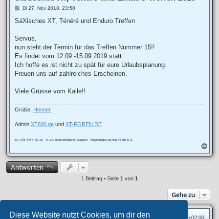
B
Di 27. Nov 2018, 23:50
e
i
SäXisches XT, Ténéré und Enduro Treffen
t
r
a
Servus,
g
nun steht der Termin für das Treffen Nummer 15!!
Es findet vom 12.09.-15.09.2019 statt.
Ich hoffe es ist nicht zu spät für eure Urlaubsplanung.
Freuen uns auf zahlreiches Erscheinen.
Viele Grüsse vom Kalle!!
Grüße,
Henner
Admin
XT600.de
und
XT-FOREN.DE
Ex: 3TB 4PTY EZ 98 - 4x 1VJ unterschiedlicher Baujahre - Umgestiegen auf nen V8 mit 5.7L
N
a
c
Antworten
h
o
1 Beitrag • Seite
1
von
1
b
e
Gehe zu
n
Diese Website nutzt Cookies, um dir den
Foren-Übersicht
Alle Zeiten sind
UTC+02:00