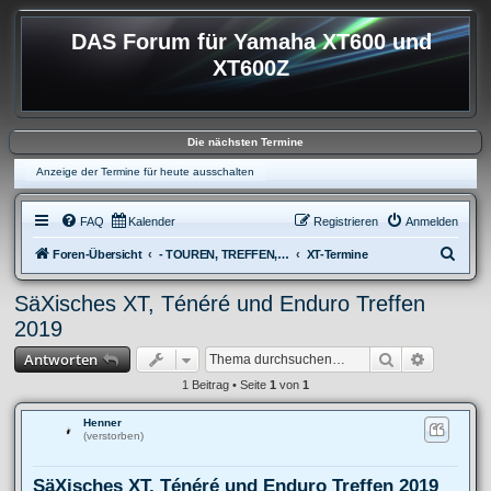
DAS Forum für Yamaha XT600 und
XT600Z
Die nächsten Termine
Anzeige der Termine für heute ausschalten
FAQ
Kalender
Registrieren
Anmelden
S
Foren-Übersicht
- TOUREN, TREFFEN, REISEBERICHTE & REGIONALES
XT-Termine
u
SäXisches XT, Ténéré und Enduro Treffen
c
2019
h
Suche
Erweitert
Antworten
e
1 Beitrag • Seite
1
von
1
Henner
(verstorben)
SäXisches XT, Ténéré und Enduro Treffen 2019