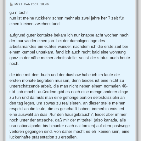
B
Mi 21. Feb 2007, 18:46
e
i
gu´n tach!
t
nun ist meine rückkehr schon mehr als zwei jahre her ? zeit für
r
a
einen kleinen zwichenstand:
g
aufgrund guter kontakte bekam ich nur knappe acht wochen nach
der tour wieder einen job. bei der damaligen lage des
arbeitsmarktes ein echtes wunder. nachdem ich die erste zeit bei
einem kumpel unterkam, fand ich auch recht bald eine wohnung
ganz in der nähe meiner arbeitsstelle. so ist der status auch heute
noch.
die idee mit dem buch und der diashow habe ich im laufe der
ersten monate begraben müssen, denn beides ist eine nicht zu
unterschätzende arbeit, die man nicht neben einem normalen 40-
std. job macht. außerdem gibt es noch eine menge anderer dinge
zu tun und da muß man eine gehörige portion selbstdisziplin an
den tag legen, um sowas zu realisieren. an dieser stelle meinen
respekt an die leute, die es geschafft haben. immerhin existiert
eine auswahl an dias ?für den hausgebrauch?, leidet aber immer
noch unter der tatsache, daß mir der mittelteil (also kanada, alle
usa-nationalparks bis hinunter nach californien) auf dem postwege
verloren gegangen sind. von daher macht es eh´ keinen sinn, eine
lückenhafte präsentation zu erstellen.