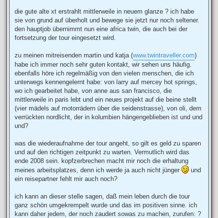
die gute alte xt erstrahlt mittlerweile in neuem glanze ? ich habe
sie von grund auf überholt und bewege sie jetzt nur noch seltener.
den hauptjob übernimmt nun eine africa twin, die auch bei der
fortsetzung der tour eingesetzt wird.
zu meinen mitreisenden martin und katja (
www.twintraveller.com
)
habe ich immer noch sehr guten kontakt, wir sehen uns häufig.
ebenfalls höre ich regelmäßig von den vielen menschen, die ich
unterwegs kennengelernt habe: von larry auf mercey hot springs,
wo ich gearbeitet habe, von anne aus san francisco, die
mittlerweile in paris lebt und ein neues projekt auf die beine stellt
(vier mädels auf motorrädern über die seidenstrasse), von oli, dem
verrückten nordlicht, der in kolumbien hängengeblieben ist und und
und?
was die wiederaufnahme der tour angeht, so gilt es geld zu sparen
und auf den richtigen zeitpunkt zu warten. Vermutlich wird das
ende 2008 sein. kopfzerbrechen macht mir noch die erhaltung
meines arbeitsplatzes, denn ich werde ja auch nicht jünger
und
ein reisepartner fehlt mir auch noch?
ich kann an dieser stelle sagen, daß mein leben durch die tour
ganz schön umgekrempelt wurde und das im positiven sinne. ich
kann daher jedem, der noch zaudert sowas zu machen, zurufen: ?