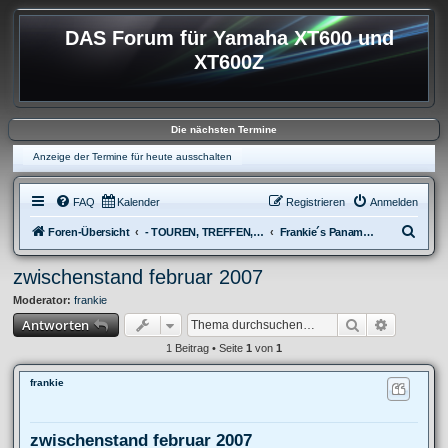
DAS Forum für Yamaha XT600 und
XT600Z
Die nächsten Termine
Anzeige der Termine für heute ausschalten
FAQ
Kalender
Registrieren
Anmelden
S
Foren-Übersicht
- TOUREN, TREFFEN, REISEBERICHTE & REGIONALES
Frankie´s Panamerikana-tour
u
zwischenstand februar 2007
c
Moderator:
frankie
h
Suche
Erweitert
Antworten
e
1 Beitrag • Seite
1
von
1
frankie
zwischenstand februar 2007