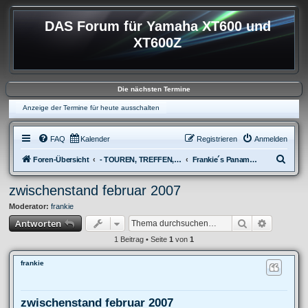
DAS Forum für Yamaha XT600 und
XT600Z
Die nächsten Termine
Anzeige der Termine für heute ausschalten
FAQ
Kalender
Registrieren
Anmelden
S
Foren-Übersicht
- TOUREN, TREFFEN, REISEBERICHTE & REGIONALES
Frankie´s Panamerikana-tour
u
zwischenstand februar 2007
c
Moderator:
frankie
h
Suche
Erweitert
Antworten
e
1 Beitrag • Seite
1
von
1
frankie
zwischenstand februar 2007