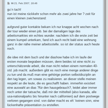
B
Mi 21. Feb 2007, 18:46
e
i
gu´n tach!
t
nun ist meine rückkehr schon mehr als zwei jahre her ? zeit für
r
a
einen kleinen zwichenstand:
g
aufgrund guter kontakte bekam ich nur knappe acht wochen nach
der tour wieder einen job. bei der damaligen lage des
arbeitsmarktes ein echtes wunder. nachdem ich die erste zeit bei
einem kumpel unterkam, fand ich auch recht bald eine wohnung
ganz in der nähe meiner arbeitsstelle. so ist der status auch heute
noch.
die idee mit dem buch und der diashow habe ich im laufe der
ersten monate begraben müssen, denn beides ist eine nicht zu
unterschätzende arbeit, die man nicht neben einem normalen 40-
std. job macht. außerdem gibt es noch eine menge anderer dinge
zu tun und da muß man eine gehörige portion selbstdisziplin an
den tag legen, um sowas zu realisieren. an dieser stelle meinen
respekt an die leute, die es geschafft haben. immerhin existiert
eine auswahl an dias ?für den hausgebrauch?, leidet aber immer
noch unter der tatsache, daß mir der mittelteil (also kanada, alle
usa-nationalparks bis hinunter nach californien) auf dem postwege
verloren gegangen sind. von daher macht es eh´ keinen sinn, eine
lückenhafte präsentation zu erstellen.