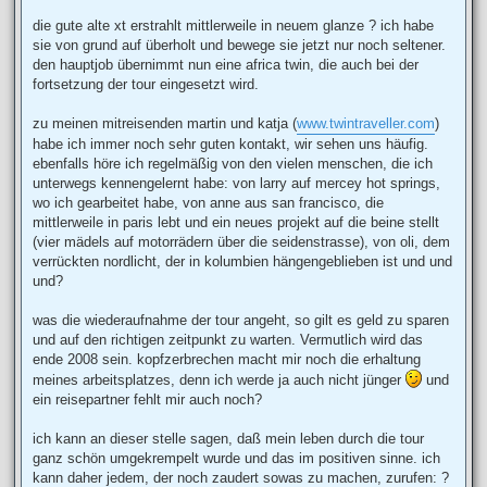
die gute alte xt erstrahlt mittlerweile in neuem glanze ? ich habe
sie von grund auf überholt und bewege sie jetzt nur noch seltener.
den hauptjob übernimmt nun eine africa twin, die auch bei der
fortsetzung der tour eingesetzt wird.
zu meinen mitreisenden martin und katja (
www.twintraveller.com
)
habe ich immer noch sehr guten kontakt, wir sehen uns häufig.
ebenfalls höre ich regelmäßig von den vielen menschen, die ich
unterwegs kennengelernt habe: von larry auf mercey hot springs,
wo ich gearbeitet habe, von anne aus san francisco, die
mittlerweile in paris lebt und ein neues projekt auf die beine stellt
(vier mädels auf motorrädern über die seidenstrasse), von oli, dem
verrückten nordlicht, der in kolumbien hängengeblieben ist und und
und?
was die wiederaufnahme der tour angeht, so gilt es geld zu sparen
und auf den richtigen zeitpunkt zu warten. Vermutlich wird das
ende 2008 sein. kopfzerbrechen macht mir noch die erhaltung
meines arbeitsplatzes, denn ich werde ja auch nicht jünger
und
ein reisepartner fehlt mir auch noch?
ich kann an dieser stelle sagen, daß mein leben durch die tour
ganz schön umgekrempelt wurde und das im positiven sinne. ich
kann daher jedem, der noch zaudert sowas zu machen, zurufen: ?