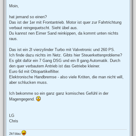
e
i
Moin,
t
r
a
hat jemand so einen?
g
Das ist der 1er mit Frontantrieb. Motor ist quer zur Fahrtrichtung
verbaut reingequetscht. Sieht übel aus.
Du kannst nen Eimer Sand reinkippen, da kommt unten nichts
raus.
Das ist ein 2l vierzylinder Turbo mit Valvetronic und 260 PS.
Ich finde dazu nichts im Netz. Gibts hier Steuerkettenprobleme?
Es gibt dafür ein 7 Gang DSG und ein 8 gang Automatik. Durch
den quer verbautem Antrieb ist das Getriebe kleiner.
Euro 6d mit Ottopartikelfilter.
Elektronische Handbremse - also viele Kröten, die man nicht will,
aber schlucken muss.
Ich bekomme so ein ganz ganz komisches Gefühl in der
Magengegend.
LG
Chris
2kf blau