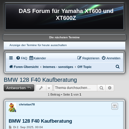
DAS Forum für Yamaha XT600 und
XT600Z
Die nächsten Termine
Anzeige der Termine für heute ausschalten
FAQ
Kalender
Registrieren
Anmelden
S
Foren-Übersicht
Internes - sonstiges
Off Topic
u
BMW 128 F40 Kaufberatung
c
Suche
Erweitert
Antworten
h
e
1 Beitrag • Seite
1
von
1
christian78
BMW 128 F40 Kaufberatung
B
Di 2. Sep 2025, 00:04