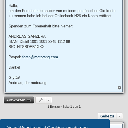
e
i
Hallo,
t
um den Forenbetrieb sauber von meinem persönlichen Girokonto
r
a
zu trennen habe ich bei der Onlinebank N26 ein Konto eröffnet.
g
Spenden zum Forenerhalt bitte hierher:
ANDREAS GANZERA
IBAN: DE58 1001 1001 2249 1112 89
BIC: NTSBDEB1XXX
Paypal:
foren@motorang.com
Danke!
Gryße!
Andreas, der motorang
N
a
c
Antworten
h
o
1 Beitrag • Seite
1
von
1
b
e
Gehe zu
n
Diese Website nutzt Cookies, um dir den