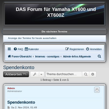
DAS Forum für Yamaha XT600 und
XT600Z
Die nächsten Termine
Anzeige der Termine für heute ausschalten
FAQ
Kalender
Registrieren
Anmelden
S
Foren-Übersicht
Internes - sonstiges
Admin-Infos Allgemein
u
Spendenkonto
c
Suche
Erweitert
Antworten
h
e
1 Beitrag • Seite
1
von
1
Admin
Administrator
Spendenkonto
B
Sa 2. Nov 2024, 01:49