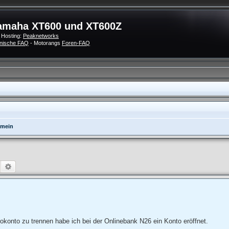
amaha XT600 und XT600Z
 Hosting:
Peaknetworks
nische FAQ
- Motorangs
Foren-FAQ
emein
Suche
Erweiterte Suche
konto zu trennen habe ich bei der Onlinebank N26 ein Konto eröffnet.