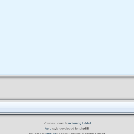
Privates Forum ©
motorang
E-Mail
Aero
style developed for phpBB
Powered by
phpBB
® Forum Software © phpBB Limited