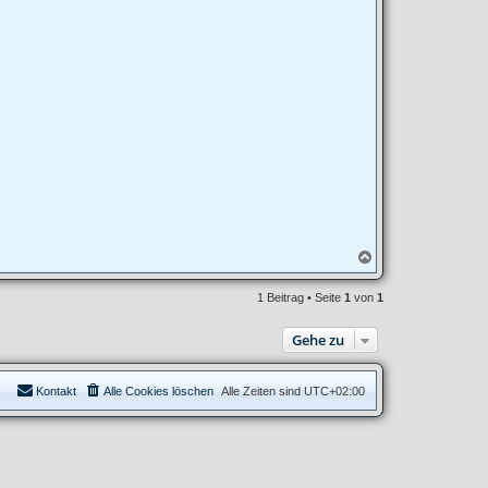
N
a
c
1 Beitrag • Seite
1
von
1
h
o
b
Gehe zu
e
n
Kontakt
Alle Cookies löschen
Alle Zeiten sind
UTC+02:00