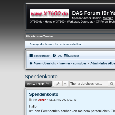
DAS Forum für Y
Sponsor dieser Domain:
Motoritz
-
XT600.de
- Home of XT600 - Werkstatt, Daten, etc - XT-Foren
Tech
Die nächsten Termine
Anzeige der Termine für heute ausschalten
Schnellzugriff
FAQ
Kalender
Foren-Übersicht
Internes - sonstiges
Admin-Infos Allg
Spendenkonto
Antworten
Spendenkonto
B
von
Admin
»
Sa 2. Nov 2024, 01:49
e
i
Hallo,
t
um den Forenbetrieb sauber von meinem persönlichen Giro
r
a