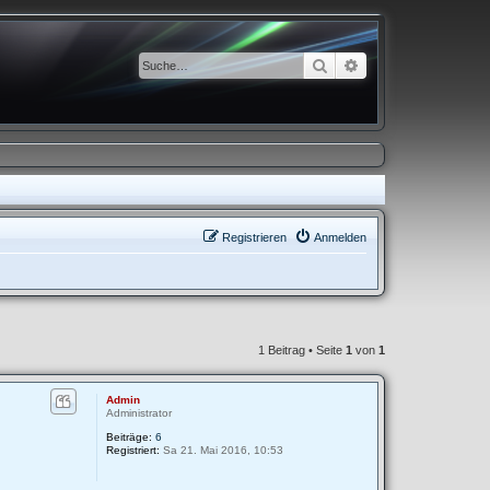
Suche
Erweiterte Suche
Registrieren
Anmelden
1 Beitrag • Seite
1
von
1
Admin
Administrator
Beiträge:
6
Registriert:
Sa 21. Mai 2016, 10:53