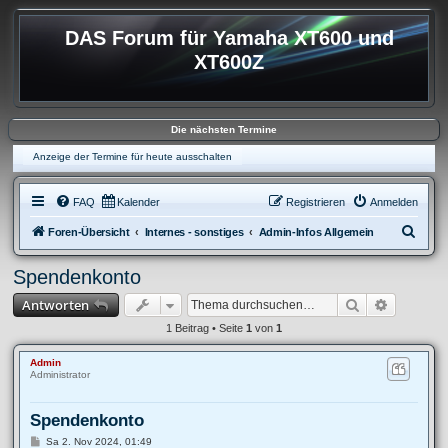
DAS Forum für Yamaha XT600 und
XT600Z
Die nächsten Termine
Anzeige der Termine für heute ausschalten
FAQ
Kalender
Registrieren
Anmelden
S
Foren-Übersicht
Internes - sonstiges
Admin-Infos Allgemein
u
Spendenkonto
c
Suche
Erweitert
Antworten
h
e
1 Beitrag • Seite
1
von
1
Admin
Administrator
Spendenkonto
B
Sa 2. Nov 2024, 01:49