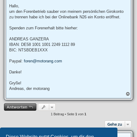
e
i
Hallo,
t
um den Forenbetrieb sauber von meinem persönlichen Girokonto
r
a
zu trennen habe ich bei der Onlinebank N26 ein Konto eröffnet.
g
Spenden zum Forenerhalt bitte hierher:
ANDREAS GANZERA
IBAN: DE58 1001 1001 2249 1112 89
BIC: NTSBDEB1XXX
Paypal:
foren@motorang.com
Danke!
Gryße!
Andreas, der motorang
N
a
c
Antworten
h
o
1 Beitrag • Seite
1
von
1
b
e
Gehe zu
n
Diese Website nutzt Cookies, um dir den