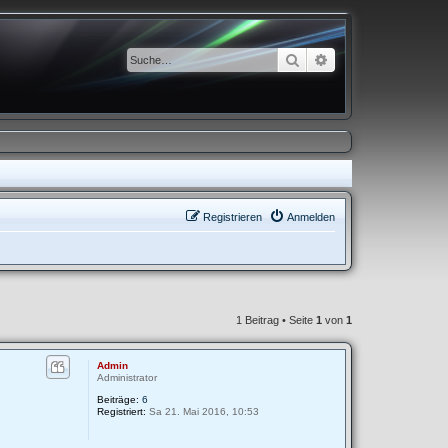
Suche
Erweiterte Suche
Registrieren
Anmelden
1 Beitrag • Seite
1
von
1
Admin
Administrator
Beiträge:
6
Registriert:
Sa 21. Mai 2016, 10:53