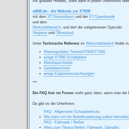
Als globaler Hinweis, steht dann in jedem Unterforum oben 
g
xt600.de - die Website zur XT600
mit dem
XT-Stammbaum
und der
XT-Typenkunde
und dem
Werkstattbereich
, und dort die vielgelesenen Specials
Vergaser
und
Ölkreislauf
.
Unter
Technische Referenz
im
Werkstattbereich
findet m
Wartungsdaten Tenere/XT600/TT600
einige XT600 Schaltpläne
Motortauschseite
Getrieberechner
einige Explosionszeichnungen
***
Die FAQ hier im Forum
steht ganz oben, wenn man die E
Da gibt es die Unterforen:
FAQ - Allgemeine Schraubertricks
Wie kann ich mir Behelfswerkzeug selbst herstell
FAQ - Fahrwerk / Reifen
Alles zum Thema Reifen, Fahrwerk, Dämpfer.