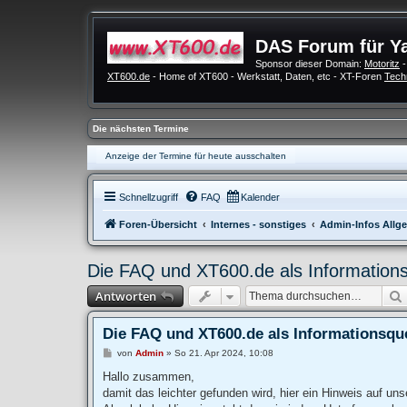
DAS Forum für Y
Sponsor dieser Domain:
Motoritz
-
XT600.de
- Home of XT600 - Werkstatt, Daten, etc - XT-Foren
Tech
Die nächsten Termine
Anzeige der Termine für heute ausschalten
Schnellzugriff
FAQ
Kalender
Foren-Übersicht
Internes - sonstiges
Admin-Infos Allg
Die FAQ und XT600.de als Informations
Antworten
Die FAQ und XT600.de als Informationsque
B
von
Admin
»
So 21. Apr 2024, 10:08
e
i
Hallo zusammen,
t
damit das leichter gefunden wird, hier ein Hinweis auf u
r
a