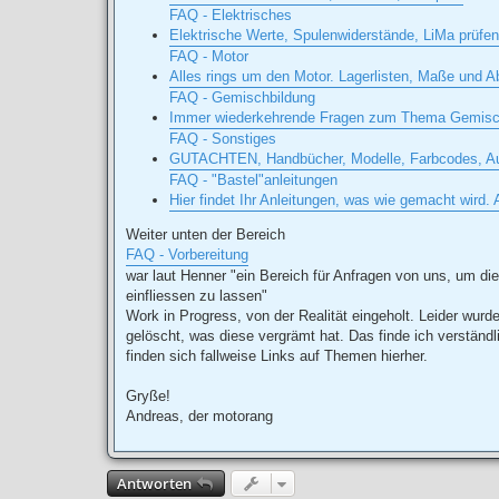
FAQ - Elektrisches
Elektrische Werte, Spulenwiderstände, LiMa prüfe
FAQ - Motor
Alles rings um den Motor. Lagerlisten, Maße und 
FAQ - Gemischbildung
Immer wiederkehrende Fragen zum Thema Gemischau
FAQ - Sonstiges
GUTACHTEN, Handbücher, Modelle, Farbcodes, Au
FAQ - "Bastel"anleitungen
Hier findet Ihr Anleitungen, was wie gemacht wird.
Weiter unten der Bereich
FAQ - Vorbereitung
war laut Henner "ein Bereich für Anfragen von uns, um di
einfliessen zu lassen"
Work in Progress, von der Realität eingeholt. Leider wurd
gelöscht, was diese vergrämt hat. Das finde ich verständl
finden sich fallweise Links auf Themen hierher.
Gryße!
Andreas, der motorang
Antworten