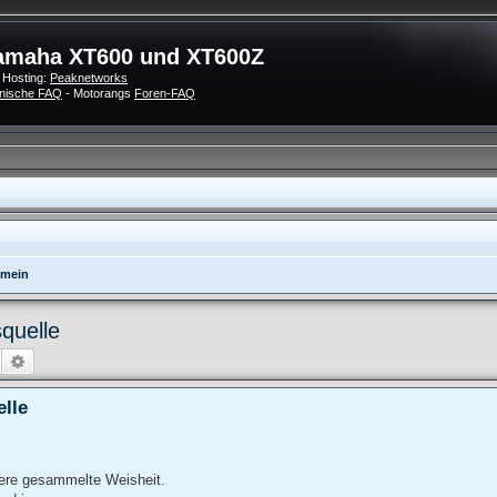
amaha XT600 und XT600Z
 Hosting:
Peaknetworks
nische FAQ
- Motorangs
Foren-FAQ
emein
quelle
Suche
Erweiterte Suche
lle
nsere gesammelte Weisheit.