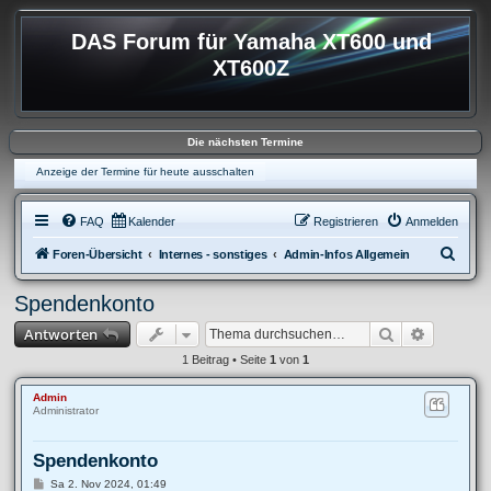
DAS Forum für Yamaha XT600 und
XT600Z
Die nächsten Termine
Anzeige der Termine für heute ausschalten
FAQ
Kalender
Registrieren
Anmelden
S
Foren-Übersicht
Internes - sonstiges
Admin-Infos Allgemein
u
Spendenkonto
c
Suche
Erweitert
Antworten
h
e
1 Beitrag • Seite
1
von
1
Admin
Administrator
Spendenkonto
B
Sa 2. Nov 2024, 01:49