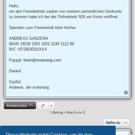
e
i
Hallo,
t
um den Forenbetrieb sauber von meinem persönlichen Girokonto
r
a
zu trennen habe ich bei der Onlinebank N26 ein Konto eröffnet.
g
Spenden zum Forenerhalt bitte hierher:
ANDREAS GANZERA
IBAN: DE58 1001 1001 2249 1112 89
BIC: NTSBDEB1XXX
Paypal:
foren@motorang.com
Danke!
Gryße!
Andreas, der motorang
N
a
c
Antworten
h
o
1 Beitrag • Seite
1
von
1
b
e
Gehe zu
n
Diese Website nutzt Cookies, um dir den