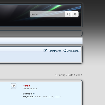
Suche
Erweiterte Suche
Registrieren
Anmelden
1 Beitrag • Seite
1
von
1
Admin
Administrator
Beiträge:
6
Registriert:
Sa 21. Mai 2016, 10:53