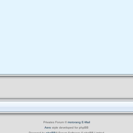
Privates Forum ©
motorang
E-Mail
Aero
style developed for phpBB
Powered by
phpBB
® Forum Software © phpBB Limited