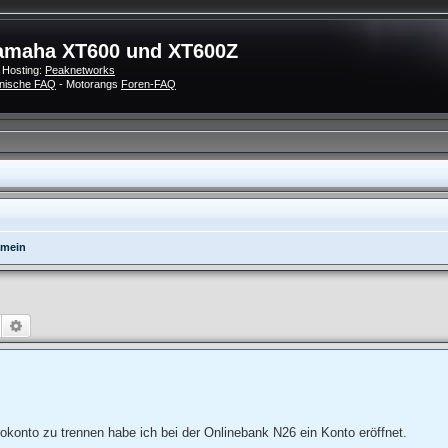
amaha XT600 und XT600Z
 Hosting:
Peaknetworks
nische FAQ
- Motorangs
Foren-FAQ
emein
Suche
Erweiterte Suche
konto zu trennen habe ich bei der Onlinebank N26 ein Konto eröffnet.