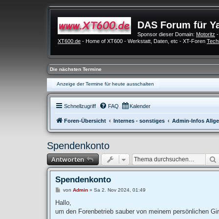
DAS Forum für Y
Sponsor dieser Domain:
Motoritz
-
XT600.de
- Home of XT600 - Werkstatt, Daten, etc - XT-Foren
Tech
Die nächsten Termine
Anzeige der Termine für heute ausschalten
Schnellzugriff
FAQ
Kalender
Foren-Übersicht
Internes - sonstiges
Admin-Infos Allg
Spendenkonto
Antworten
Spendenkonto
B
von
Admin
»
Sa 2. Nov 2024, 01:49
e
i
Hallo,
t
um den Forenbetrieb sauber von meinem persönlichen Giro
r
a