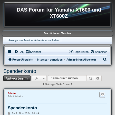
DAS Forum für Yamaha XT600 und
XT600Z
Die nächsten Termine
Anzeige der Termine für heute ausschalten
FAQ
Kalender
Registrieren
Anmelden
S
Foren-Übersicht
Internes - sonstiges
Admin-Infos Allgemein
u
Spendenkonto
c
Suche
Erweitert
Antworten
h
e
1 Beitrag • Seite
1
von
1
Admin
Administrator
Spendenkonto
B
Sa 2. Nov 2024, 01:49