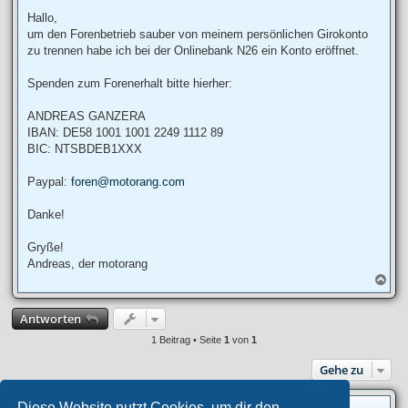
e
i
Hallo,
t
um den Forenbetrieb sauber von meinem persönlichen Girokonto
r
a
zu trennen habe ich bei der Onlinebank N26 ein Konto eröffnet.
g
Spenden zum Forenerhalt bitte hierher:
ANDREAS GANZERA
IBAN: DE58 1001 1001 2249 1112 89
BIC: NTSBDEB1XXX
Paypal:
foren@motorang.com
Danke!
Gryße!
Andreas, der motorang
N
a
c
Antworten
h
o
1 Beitrag • Seite
1
von
1
b
e
Gehe zu
n
Diese Website nutzt Cookies, um dir den