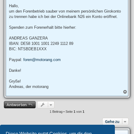
e
i
Hallo,
t
um den Forenbetrieb sauber von meinem persönlichen Girokonto
r
a
zu trennen habe ich bei der Onlinebank N26 ein Konto eröffnet.
g
Spenden zum Forenerhalt bitte hierher:
ANDREAS GANZERA
IBAN: DE58 1001 1001 2249 1112 89
BIC: NTSBDEB1XXX
Paypal:
foren@motorang.com
Danke!
Gryße!
Andreas, der motorang
N
a
c
Antworten
h
o
1 Beitrag • Seite
1
von
1
b
e
Gehe zu
n
Diese Website nutzt Cookies, um dir den