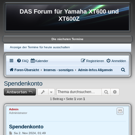
DAS Forum für Yamaha XT600 und
XT600Z
Die nächsten Termine
Anzeige der Termine für heute ausschalten
FAQ
Kalender
Registrieren
Anmelden
S
Foren-Übersicht
Internes - sonstiges
Admin-Infos Allgemein
u
Spendenkonto
c
Suche
Erweitert
Antworten
h
e
1 Beitrag • Seite
1
von
1
Admin
Administrator
Spendenkonto
B
Sa 2. Nov 2024, 01:49