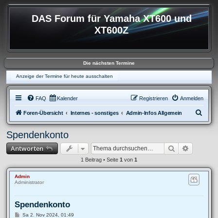
DAS Forum für Yamaha XT600 und
XT600Z
Die nächsten Termine
Anzeige der Termine für heute ausschalten
FAQ
Kalender
Registrieren
Anmelden
S
Foren-Übersicht
Internes - sonstiges
Admin-Infos Allgemein
u
Spendenkonto
c
Suche
Erweitert
Antworten
h
e
1 Beitrag • Seite
1
von
1
Admin
Administrator
Spendenkonto
B
Sa 2. Nov 2024, 01:49