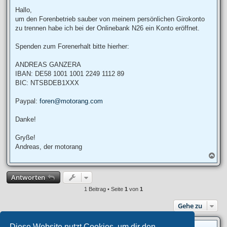
e
i
Hallo,
t
um den Forenbetrieb sauber von meinem persönlichen Girokonto
r
a
zu trennen habe ich bei der Onlinebank N26 ein Konto eröffnet.
g
Spenden zum Forenerhalt bitte hierher:
ANDREAS GANZERA
IBAN: DE58 1001 1001 2249 1112 89
BIC: NTSBDEB1XXX
Paypal:
foren@motorang.com
Danke!
Gryße!
Andreas, der motorang
N
a
c
Antworten
h
o
1 Beitrag • Seite
1
von
1
b
e
Gehe zu
n
Diese Website nutzt Cookies, um dir den