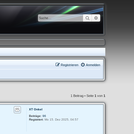
Suche
Erweiterte Suche
Registrieren
Anmelden
1 Beitrag • Seite
1
von
1
XT Onkel
Beiträge:
96
Registriert:
Mo 15. Dez 2025, 04:57