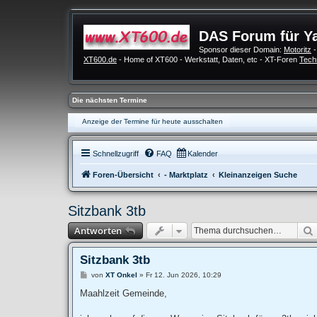
DAS Forum für Y
Sponsor dieser Domain:
Motoritz
-
XT600.de
- Home of XT600 - Werkstatt, Daten, etc - XT-Foren
Tech
Die nächsten Termine
Anzeige der Termine für heute ausschalten
Schnellzugriff
FAQ
Kalender
Foren-Übersicht
- Marktplatz
Kleinanzeigen Suche
Sitzbank 3tb
Antworten
Sitzbank 3tb
B
von
XT Onkel
»
Fr 12. Jun 2026, 10:29
e
i
Maahlzeit Gemeinde,
t
r
a