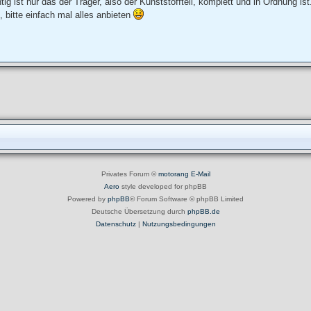
g ist nur das der Träger, also der Kunststoffteil, komplett und in Ordnung ist
, bitte einfach mal alles anbieten
Privates Forum ©
motorang
E-Mail
Aero
style developed for phpBB
Powered by
phpBB
® Forum Software © phpBB Limited
Deutsche Übersetzung durch
phpBB.de
Datenschutz
|
Nutzungsbedingungen