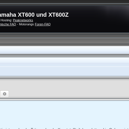
amaha XT600 und XT600Z
 Hosting:
Peaknetworks
nische FAQ
- Motorangs
Foren-FAQ
Suche
Erweiterte Suche