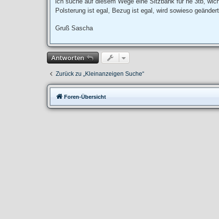
ich suche auf diesem Wege eine Sitzbank für ne 3tb, wichti
g
Polsterung ist egal, Bezug ist egal, wird sowieso geändert
Gruß Sascha
Antworten
Zurück zu „Kleinanzeigen Suche“
Foren-Übersicht