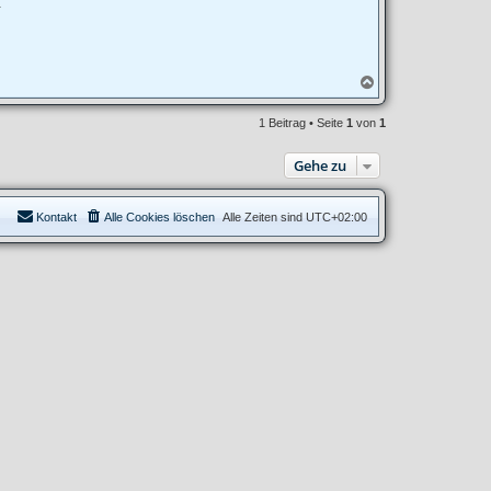
.
N
a
c
1 Beitrag • Seite
1
von
1
h
o
b
Gehe zu
e
n
Kontakt
Alle Cookies löschen
Alle Zeiten sind
UTC+02:00