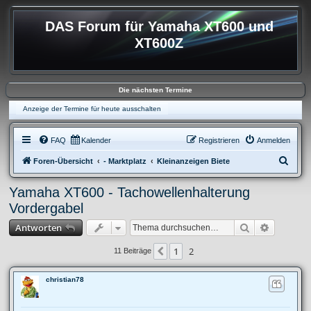
DAS Forum für Yamaha XT600 und
XT600Z
Die nächsten Termine
Anzeige der Termine für heute ausschalten
FAQ
Kalender
Registrieren
Anmelden
S
Foren-Übersicht
- Marktplatz
Kleinanzeigen Biete
u
Yamaha XT600 - Tachowellenhalterung
c
Vordergabel
h
Suche
Erweitert
Antworten
e
1
2
Vorherige
11 Beiträge
christian78