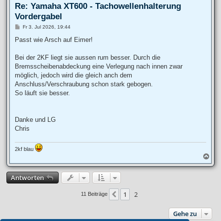
Re: Yamaha XT600 - Tachowellenhalterung
Vordergabel
B
Fr 3. Jul 2026, 19:44
e
i
Passt wie Arsch auf Eimer!
t
r
a
Bei der 2KF liegt sie aussen rum besser. Durch die
g
Bremsscheibenabdeckung eine Verlegung nach innen zwar
möglich, jedoch wird die gleich anch dem
Anschluss/Verschraubung schon stark gebogen.
So läuft sie besser.
Danke und LG
Chris
2kf blau
N
a
c
Antworten
h
o
b
1
2
Vorherige
11 Beiträge
e
n
Gehe zu