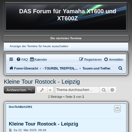
DAS Forum für Yamaha XT600 und
XT600Z
Die nächsten Termine
Anzeige der Termine für heute ausschalten
FAQ
Kalender
Registrieren
Anmelden
S
Foren-Übersicht
- TOUREN, TREFFEN, REISEBERICHTE & REGIONALES
Touren und Treffen
u
Kleine Tour Rostock - Leipzig
c
Suche
Erweitert
Antworten
h
e
2 Beiträge • Seite
1
von
1
DreiTehBeh1991
Kleine Tour Rostock - Leipzig
B
Sa 22. Mär 2025, 08:49