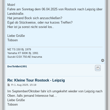
e
i
Moin!
t
Fahre am Sonntag dem 06.04.2025 von Rostock nach Leipzig über
r
a
Landstraße.
g
Hat jemand Bock sich anzuschließen?
Egal ob Stückweise, oder nur kurzes Treffen?
Hier ist ja sonst nicht soviel los..
Liebe Grüße
Tobsen
MZ TS 150 Bj. 1979
Yamaha XT 600K Bj. 1991
Suzuki GSX 750 AE Inazuma
N
a
DreiTehBeh1991
c
h
o
b
Re: Kleine Tour Rostock - Leipzig
e
n
B
Fr 1. Aug 2025, 15:19
e
i
Im September/Oktober fahr ich umgekehrt wieder von Leipzig nach
t
Oben..falls jemand Interesse hat…
r
a
Liebe Grüße
g
Tobsen