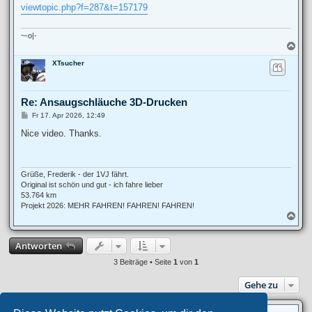
t
viewtopic.php?f=287&t=157179
r
a
g
~-o|-
N
a
XTsucher
c
h
o
b
Re: Ansaugschläuche 3D-Drucken
e
n
B
Fr 17. Apr 2026, 12:49
e
i
Nice video. Thanks.
t
r
a
g
Grüße, Frederik - der 1VJ fährt.
Original ist schön und gut - ich fahre lieber
53.764 km
Projekt 2026: MEHR FAHREN! FAHREN! FAHREN!
N
a
c
Antworten
h
o
3 Beiträge • Seite
1
von
1
b
e
Gehe zu
n