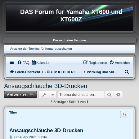
DAS Forum für Yamaha XT600 und
XT600Z
Die nächsten Termine
Anzeige der Termine für heute ausschalten
FAQ
Kalender
Registrieren
Anmelden
S
Foren-Übersicht
- ÜBERSICHT DER FOREN XT600
Werbung und Surftipps
u
Ansaugschläuche 3D-Drucken
c
Suche
Erweitert
Antworten
h
e
3 Beiträge • Seite
1
von
1
Tibor
Ansaugschläuche 3D-Drucken
B
Di 14. Apr 2026, 21:34