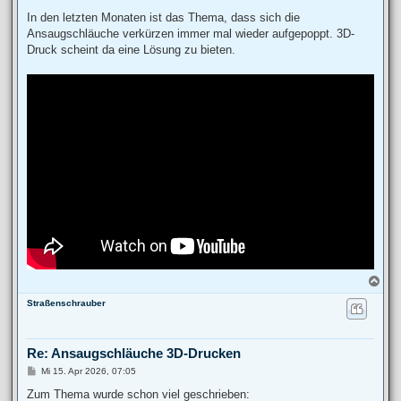
e
i
In den letzten Monaten ist das Thema, dass sich die
t
Ansaugschläuche verkürzen immer mal wieder aufgepoppt. 3D-
r
a
Druck scheint da eine Lösung zu bieten.
g
N
a
Straßenschrauber
c
h
o
b
Re: Ansaugschläuche 3D-Drucken
e
n
B
Mi 15. Apr 2026, 07:05
e
i
Zum Thema wurde schon viel geschrieben: