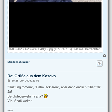
IMG-20260628-WA0048(1).jpg (135.74 KiB) 898 mal betrachtet
N
a
Straßenschrauber
c
h
o
b
Re: Grüße aus dem Kosovo
e
n
B
So 28. Jun 2026, 21:55
e
i
"Rüstung römern", "Helm lackieren", aber dann endlich "Bier frei".
t
Ja!
r
a
Berufsfeuerwehr Tirana?
g
VIel Spaß weiter!
~-o|-