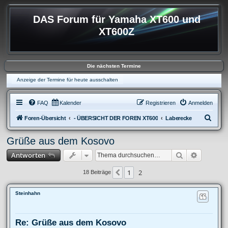
DAS Forum für Yamaha XT600 und
XT600Z
Die nächsten Termine
Anzeige der Termine für heute ausschalten
FAQ
Kalender
Registrieren
Anmelden
S
Foren-Übersicht
- ÜBERSICHT DER FOREN XT600
Laberecke
u
Grüße aus dem Kosovo
c
Suche
Erweitert
Antworten
h
e
1
2
Vorherige
18 Beiträge
Steinhahn
Re: Grüße aus dem Kosovo