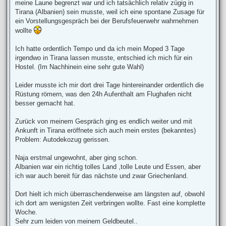
meine Laune begrenzt war und ich tatsächlich relativ zügig in
Tirana (Albanien) sein musste, weil ich eine spontane Zusage für
ein Vorstellungsgespräch bei der Berufsfeuerwehr wahrnehmen
wollte
Ich hatte ordentlich Tempo und da ich mein Moped 3 Tage
irgendwo in Tirana lassen musste, entschied ich mich für ein
Hostel. (Im Nachhinein eine sehr gute Wahl)
Leider musste ich mir dort drei Tage hintereinander ordentlich die
Rüstung römern, was den 24h Aufenthalt am Flughafen nicht
besser gemacht hat.
Zurück von meinem Gespräch ging es endlich weiter und mit
Ankunft in Tirana eröffnete sich auch mein erstes (bekanntes)
Problem: Autodekozug gerissen.
Naja erstmal ungewohnt, aber ging schon.
Albanien war ein richtig tolles Land ,tolle Leute und Essen, aber
ich war auch bereit für das nächste und zwar Griechenland.
Dort hielt ich mich überraschenderweise am längsten auf, obwohl
ich dort am wenigsten Zeit verbringen wollte. Fast eine komplette
Woche.
Sehr zum leiden von meinem Geldbeutel..