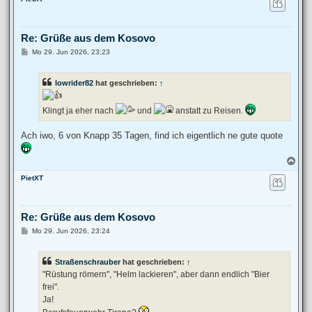
c
h
o
b
Re: Grüße aus dem Kosovo
e
n
B
Mo 29. Jun 2026, 23:23
e
i
t
lowrider82
hat geschrieben:
↑
r
a
g
Klingt ja eher nach
und
anstatt zu Reisen.
Ach iwo, 6 von Knapp 35 Tagen, find ich eigentlich ne gute quote
N
a
PietXT
c
h
o
b
Re: Grüße aus dem Kosovo
e
n
B
Mo 29. Jun 2026, 23:24
e
i
t
Straßenschrauber
hat geschrieben:
↑
r
a
"Rüstung römern", "Helm lackieren", aber dann endlich "Bier
g
frei".
Ja!