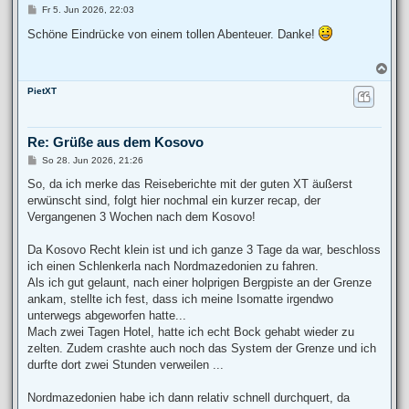
B
Fr 5. Jun 2026, 22:03
e
i
Schöne Eindrücke von einem tollen Abenteuer. Danke!
t
r
a
N
g
a
PietXT
c
h
o
b
Re: Grüße aus dem Kosovo
e
n
B
So 28. Jun 2026, 21:26
e
i
So, da ich merke das Reiseberichte mit der guten XT äußerst
t
erwünscht sind, folgt hier nochmal ein kurzer recap, der
r
a
Vergangenen 3 Wochen nach dem Kosovo!
g
Da Kosovo Recht klein ist und ich ganze 3 Tage da war, beschloss
ich einen Schlenkerla nach Nordmazedonien zu fahren.
Als ich gut gelaunt, nach einer holprigen Bergpiste an der Grenze
ankam, stellte ich fest, dass ich meine Isomatte irgendwo
unterwegs abgeworfen hatte...
Mach zwei Tagen Hotel, hatte ich echt Bock gehabt wieder zu
zelten. Zudem crashte auch noch das System der Grenze und ich
durfte dort zwei Stunden verweilen ...
Nordmazedonien habe ich dann relativ schnell durchquert, da