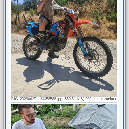
IMG_20260627_123358588.jpg (360.51 KiB) 900 mal betrachtet