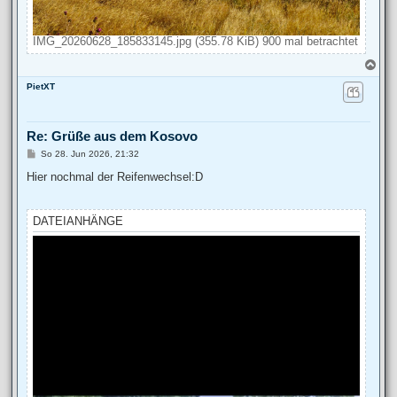
IMG_20260628_185833145.jpg (355.78 KiB) 900 mal betrachtet
N
a
PietXT
c
h
o
b
Re: Grüße aus dem Kosovo
e
n
B
So 28. Jun 2026, 21:32
e
i
Hier nochmal der Reifenwechsel:D
t
r
a
g
DATEIANHÄNGE