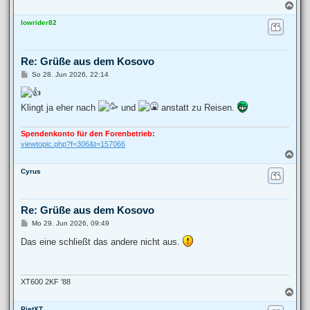
N
a
lowrider82
c
h
o
b
Re: Grüße aus dem Kosovo
e
n
B
So 28. Jun 2026, 22:14
e
i
t
Klingt ja eher nach
und
anstatt zu Reisen.
r
a
g
Spendenkonto für den Forenbetrieb:
viewtopic.php?f=306&t=157066
N
a
Cyrus
c
h
o
b
Re: Grüße aus dem Kosovo
e
n
B
Mo 29. Jun 2026, 09:49
e
i
Das eine schließt das andere nicht aus.
t
r
a
g
XT600 2KF '88
N
a
PietXT