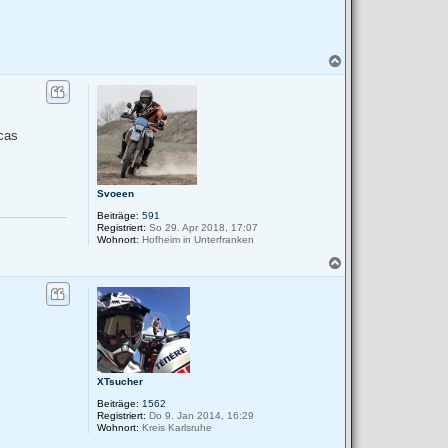
N
a
c
h
o
b
cas
e
n
Svoeen
Beiträge:
591
Registriert:
So 29. Apr 2018, 17:07
Wohnort:
Hofheim in Unterfranken
N
a
c
h
o
b
e
n
XTsucher
Beiträge:
1562
Registriert:
Do 9. Jan 2014, 16:29
Wohnort:
Kreis Karlsruhe