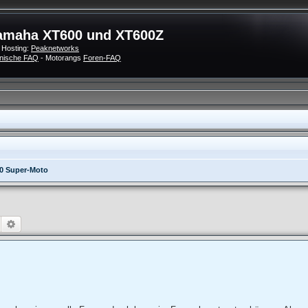
amaha XT600 und XT600Z
 Hosting:
Peaknetworks
nische FAQ
- Motorangs
Foren-FAQ
0 Super-Moto
Suche
Erweiterte Suche