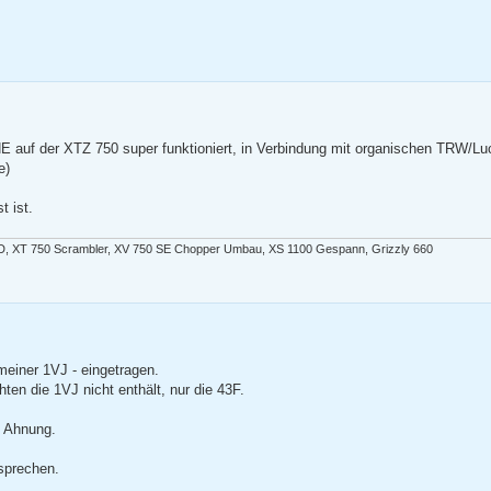
E auf der XTZ 750 super funktioniert, in Verbindung mit organischen TRW/Lu
e)
t ist.
D, XT 750 Scrambler, XV 750 SE Chopper Umbau, XS 1100 Gespann, Grizzly 660
einer 1VJ - eingetragen.
ten die 1VJ nicht enthält, nur die 43F.
e Ahnung.
sprechen.