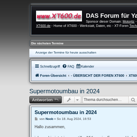
DAS Forum für Y
Sponsor dieser Domain:
Motoritz
-
XT600.de
- Home of XT600 - Werkstatt, Daten, etc - XT-Foren
Tech
Die nächsten Termine
Anzeige der Termine für heute ausschalten
Schnellzugriff
FAQ
Kalender
Foren-Übersicht
- ÜBERSICHT DER FOREN XT600
XT60
Supermotoumbau in 2024
Antworten
Supermotoumbau in 2024
B
von
Noob
»
So 18. Aug 2024, 16:53
e
i
Hallo zusammen,
t
r
a