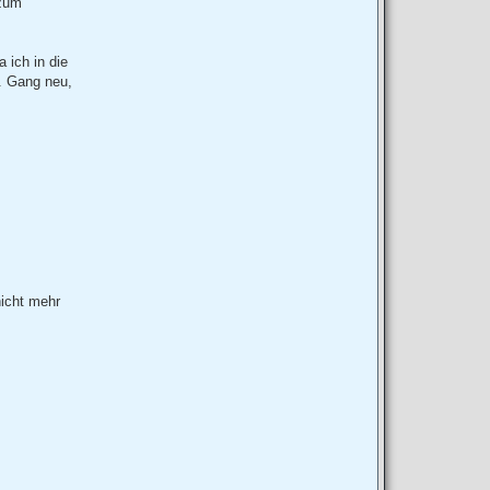
 zum
 ich in die
5. Gang neu,
nicht mehr