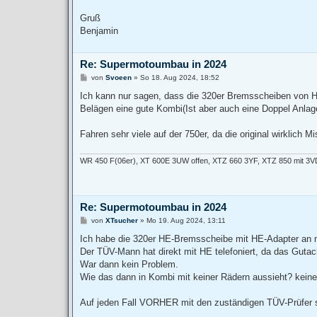
Gruß
Benjamin
Re: Supermotoumbau in 2024
B
von
Svoeen
»
So 18. Aug 2024, 18:52
e
i
Ich kann nur sagen, dass die 320er Bremsscheiben von H
t
Belägen eine gute Kombi(Ist aber auch eine Doppel Anlag
r
a
g
Fahren sehr viele auf der 750er, da die original wirklich Mis
WR 450 F(06er), XT 600E 3UW offen, XTZ 660 3YF, XTZ 850 mit 3V
Re: Supermotoumbau in 2024
B
von
XTsucher
»
Mo 19. Aug 2024, 13:11
e
i
Ich habe die 320er HE-Bremsscheibe mit HE-Adapter an m
t
Der TÜV-Mann hat direkt mit HE telefoniert, da das Gutach
r
a
War dann kein Problem.
g
Wie das dann in Kombi mit keiner Rädern aussieht? kein
Auf jeden Fall VORHER mit den zuständigen TÜV-Prüfer 