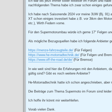
ich war bis jetzt immer stiller Mitleser im Forum und h
g
nachfolgenden Thema habe ich zwar schon einiges gefunde
Ich habe nach Saisonende 2024 vor meine 3UW (Bj. 91) au
XT schon einiges investiert habe z.B. vor 3tkm den Motor
etc.), Wirth Federn vorne.
Für den Supermotorumbau würde ich gerne 17" Felgen un
Als mögliche Bezugsquellen habe ich folgende Anbieter g
https://menze-fahrzeugteile.de/
(Für Felgen)
https://www.he-motorradtechnik.de/
(Für Felgen und Brem
https://www.off-the-road.de/de/
(Für Bremse)
In wie weit sind hier die Erfahrungen mit den Anbietern, 
gültig sind? Gibt es noch weitere Anbieter?
He-Motorradtechnik hatte ich schon angeschrieben, aber n
Die Beiträge zum Thema Supermoto im Forum sind leider sc
Ich hoffe ihr könnt mir weiterhlefen.
Vorab vielen Dank.