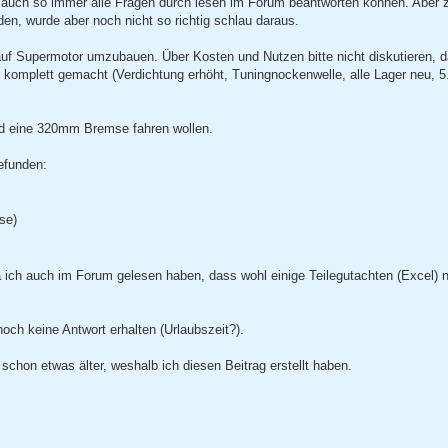
abe auch so immer alle Fragen durch lesen im Forum beantworten können. Aber
n, wurde aber noch nicht so richtig schlau daraus.
f Supermotor umzubauen. Über Kosten und Nutzen bitte nicht diskutieren, da
 komplett gemacht (Verdichtung erhöht, Tuningnockenwelle, alle Lager neu, 
d eine 320mm Bremse fahren wollen.
efunden:
se)
da ich auch im Forum gelesen haben, dass wohl einige Teilegutachten (Excel) 
och keine Antwort erhalten (Urlaubszeit?).
hon etwas älter, weshalb ich diesen Beitrag erstellt haben.