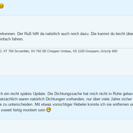
erkennen. Der Ruß hilft da natürlich auch noch dazu. Die kannst du leicht üb
infach fahren.
D, XT 750 Scrambler, XV 750 SE Chopper Umbau, XS 1100 Gespann, Grizzly 660
ch ein recht spätes Update. Die Dichtungssache hat mich nicht in Ruhe gela
tsächlich waren natürlich Dichtungen vorhanden, nur über viele Jahre sicher
u unterscheiden. Mit etwas vorsichtiger Hebelei konnte ich sie entfernen u
 soweit fertig montiert sein