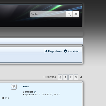
Suche
Erweiterte Suche
Registrieren
Anmelden
1
2
3
4
Vorherige
34 Beiträge
Hans
Beiträge:
14
Registriert:
Do 5. Jun 2025, 16:49
ist mir