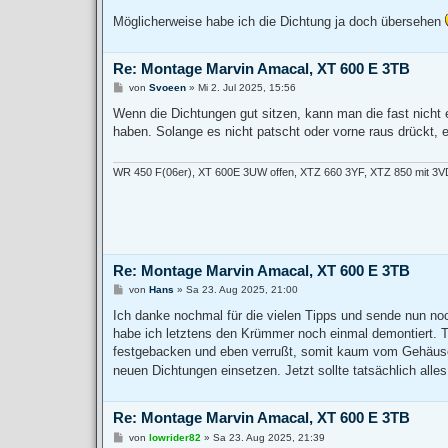
g
Möglicherweise habe ich die Dichtung ja doch übersehen
Re: Montage Marvin Amacal, XT 600 E 3TB
B
von
Svoeen
»
Mi 2. Jul 2025, 15:56
e
i
Wenn die Dichtungen gut sitzen, kann man die fast nicht 
t
haben. Solange es nicht patscht oder vorne raus drückt, e
r
a
g
WR 450 F(06er), XT 600E 3UW offen, XTZ 660 3YF, XTZ 850 mit 3V
Re: Montage Marvin Amacal, XT 600 E 3TB
B
von
Hans
»
Sa 23. Aug 2025, 21:00
e
i
Ich danke nochmal für die vielen Tipps und sende nun no
t
habe ich letztens den Krümmer noch einmal demontiert. Ta
r
a
festgebacken und eben verrußt, somit kaum vom Gehäuse z
g
neuen Dichtungen einsetzen. Jetzt sollte tatsächlich alles
Re: Montage Marvin Amacal, XT 600 E 3TB
B
von
lowrider82
»
Sa 23. Aug 2025, 21:39