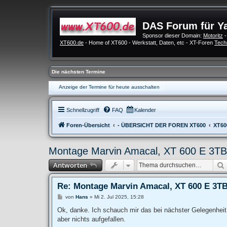
DAS Forum für Y
Sponsor dieser Domain:
Motoritz
-
XT600.de
- Home of XT600 - Werkstatt, Daten, etc - XT-Foren
Tech
Die nächsten Termine
Anzeige der Termine für heute ausschalten
Schnellzugriff
FAQ
Kalender
Foren-Übersicht
- ÜBERSICHT DER FOREN XT600
XT60
Montage Marvin Amacal, XT 600 E 3TB
Antworten
Re: Montage Marvin Amacal, XT 600 E 3T
B
von
Hans
»
Mi 2. Jul 2025, 15:28
e
i
Ok, danke. Ich schauch mir das bei nächster Gelegenheit 
t
aber nichts aufgefallen.
r
a