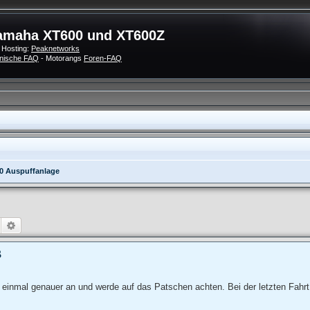
amaha XT600 und XT600Z
 Hosting:
Peaknetworks
nische FAQ
- Motorangs
Foren-FAQ
0 Auspuffanlage
Suche
Erweiterte Suche
B
einmal genauer an und werde auf das Patschen achten. Bei der letzten Fahrt 