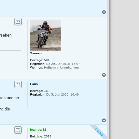
N
a
c
h
o
b
ersehen
e
n
Svoeen
Beiträge:
591
Registriert:
So 29. Apr 2018, 17:07
Wohnort:
Hofheim in Unterfranken
N
a
c
Hans
h
Beiträge:
14
o
Registriert:
Do 5. Jun 2025, 16:49
b
ssen und so
e
n
nd die
N
a
c
lowrider82
h
Beiträge:
2019
o