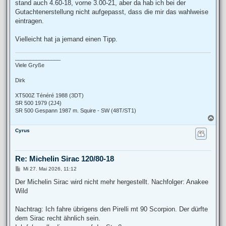
stand auch 4.60-18, vorne 3.00-21, aber da hab ich bei der
Gutachtenerstellung nicht aufgepasst, dass die mir das wahlweise
eintragen.
Vielleicht hat ja jemand einen Tipp.
_______________
Viele Gryße
Dirk
XT500Z Ténéré 1988 (3DT)
SR 500 1979 (2J4)
SR 500 Gespann 1987 m. Squire - SW (48T/ST1)
N
a
Cyrus
c
h
o
b
Re: Michelin Sirac 120/80-18
e
n
B
Mi 27. Mai 2026, 11:12
e
i
Der Michelin Sirac wird nicht mehr hergestellt. Nachfolger: Anakee
t
Wild
r
a
g
Nachtrag: Ich fahre übrigens den Pirelli mt 90 Scorpion. Der dürfte
dem Sirac recht ähnlich sein.