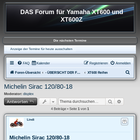
DAS Forum für Yamaha XT600 und
XT600Z
Die nächsten Termine
Anzeige der Termine für heute ausschalten
FAQ
Kalender
Registrieren
Anmelden
S
Foren-Übersicht
- ÜBERSICHT DER FOREN XT600
XT600 Reifen
u
Michelin Sirac 120/80-18
c
Moderator:
displex
h
Suche
Erweitert
Antworten
e
4 Beiträge • Seite
1
von
1
Lindi
Michelin Sirac 120/80-18