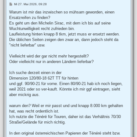
B
Mi 27. Mai 2026, 09:28
e
i
Warum ist mir das inzwischen so mühsam geworden, einen
t
Ersatzreifen zu finden?
r
a
Es geht um den Michelin Sirac, mit dem ich bis auf seine
g
Wuchtunwilligkeit recht zufrieden bin.
Laufleistung hinten knapp 8 tkm, jetzt muss er ersetzt werden.
Die üblichen Seiten zeigen den zwar an, dann jedoch steht da
"nicht lieferbar" usw.
Vielleicht wird der gar nicht mehr hergestellt?
Oder vielleicht nur in anderen Ländern lieferbar?
Ich suche derzeit einen in der
Dimension 120/80-18 62T TT für hinten
und ggf. 90/90-21 für vorne. Einen 80/90-21 hab ich noch liegen,
weil 2021 oder so ver-kauft. Könnte ich mir ggf eintragen, sieht
aber mickrig aus.
warum den? Weil er mir passt und und knapp 8.000 km gehalten
hat, was recht ordentlich ist.
Ich nutzte die Ténéré für Touren, daher ist das Verhältnis 70/30
Straße/Gelände für mich richtig.
In den original österreichischen Papieren der Ténéré steht bzw.