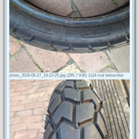
photo_2026-05-27_18-22-25.jpg (285.7 KiB) 1124 mal betrachtet