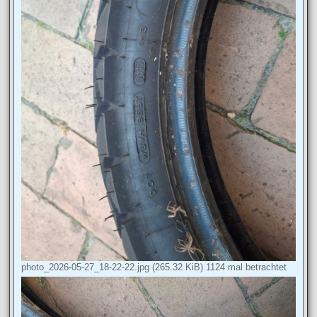
photo_2026-05-27_18-22-22.jpg (265.32 KiB) 1124 mal betrachtet