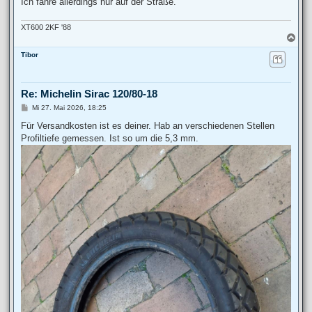
Ich fahre allerdings nur auf der Straße.
XT600 2KF '88
N
a
Tibor
c
h
o
b
Re: Michelin Sirac 120/80-18
e
n
B
Mi 27. Mai 2026, 18:25
e
i
Für Versandkosten ist es deiner. Hab an verschiedenen Stellen
t
Profiltiefe gemessen. Ist so um die 5,3 mm.
r
a
g