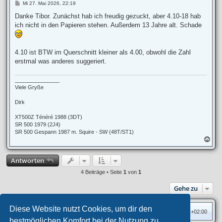
n
B
Mi 27. Mai 2026, 22:19
e
i
Danke Tibor. Zunächst hab ich freudig gezuckt, aber 4.10-18 hab
t
ich nicht in den Papieren stehen. Außerdem 13 Jahre alt. Schade
r
a
g
4.10 ist BTW im Querschnitt kleiner als 4.00, obwohl die Zahl
erstmal was anderes suggeriert.
_______________
Viele Gryße
Dirk
XT500Z Ténéré 1988 (3DT)
SR 500 1979 (2J4)
SR 500 Gespann 1987 m. Squire - SW (48T/ST1)
N
a
c
Antworten
h
o
4 Beiträge • Seite
1
von
1
b
e
Gehe zu
n
Diese Website nutzt Cookies, um dir den
Foren-Übersicht
Alle Zeiten sind
UTC+02:00
bestmöglichen Komfort bei der Nutzung zu