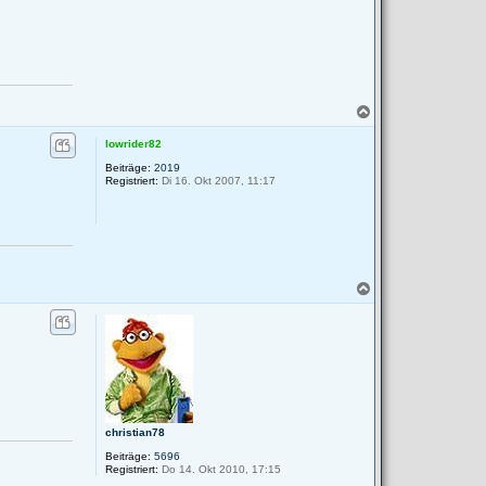
N
a
c
lowrider82
h
Beiträge:
2019
o
Registriert:
Di 16. Okt 2007, 11:17
b
e
n
N
a
c
h
o
b
e
n
christian78
Beiträge:
5696
Registriert:
Do 14. Okt 2010, 17:15