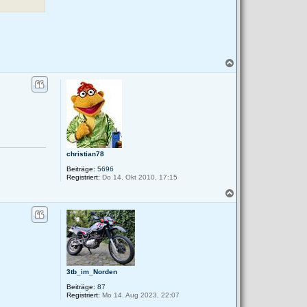
N
a
c
h
o
b
e
n
christian78
Beiträge:
5696
Registriert:
Do 14. Okt 2010, 17:15
N
a
c
h
o
b
e
n
3tb_im_Norden
Beiträge:
87
Registriert:
Mo 14. Aug 2023, 22:07