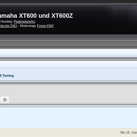
amaha XT600 und XT600Z
 Hosting:
Peaknetworks
nische FAQ
- Motorangs
Foren-FAQ
0 Tuning
Suche
Erweiterte Suche
Mo 15. Jun