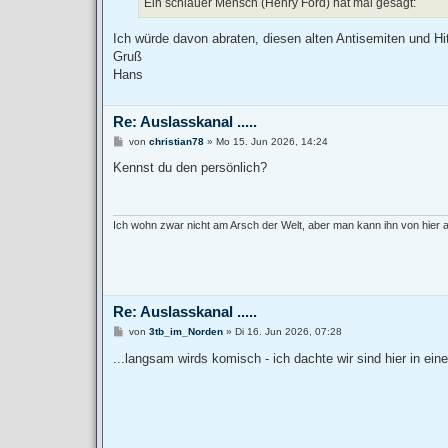
Ein schlauer Mensch (Henry Ford) hat mal gesagt:
g
Ich würde davon abraten, diesen alten Antisemiten und Hitl
Gruß
Hans
Re: Auslasskanal .....
B
von
christian78
»
Mo 15. Jun 2026, 14:24
e
i
Kennst du den persönlich?
t
r
a
g
Ich wohn zwar nicht am Arsch der Welt, aber man kann ihn von hier
Re: Auslasskanal .....
B
von
3tb_im_Norden
»
Di 16. Jun 2026, 07:28
e
i
...langsam wirds komisch - ich dachte wir sind hier in ei
t
r
a
g