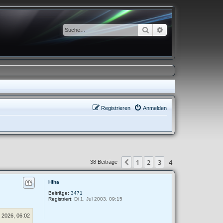
Suche
Erweiterte Suche
Registrieren
Anmelden
1
2
3
4
Vorherige
38 Beiträge
Hiha
Beiträge:
3471
Registriert:
Di 1. Jul 2003, 09:15
 2026, 06:02