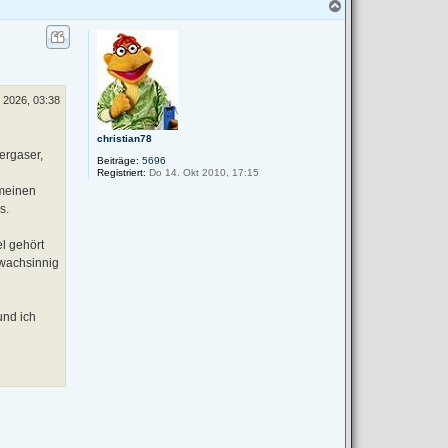
N
a
c
h
o
b
e
 2026, 03:38
n
christian78
ergaser,
Beiträge:
5696
Registriert:
Do 14. Okt 2010, 17:15
 meinen
s.
el gehört
hwachsinnig
und ich