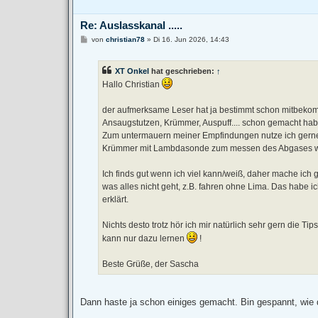
Re: Auslasskanal .....
B
von
christian78
»
Di 16. Jun 2026, 14:43
e
i
t
XT Onkel
hat geschrieben:
↑
r
a
Hallo Christian
g
der aufmerksame Leser hat ja bestimmt schon mitbekom
Ansaugstutzen, Krümmer, Auspuff.... schon gemacht habe
Zum untermauern meiner Empfindungen nutze ich gern
Krümmer mit Lambdasonde zum messen des Abgases wäh
Ich finds gut wenn ich viel kann/weiß, daher mache ich g
was alles nicht geht, z.B. fahren ohne Lima. Das habe
erklärt.
Nichts desto trotz hör ich mir natürlich sehr gern die 
kann nur dazu lernen
!
Beste Grüße, der Sascha
Dann haste ja schon einiges gemacht. Bin gespannt, wie 