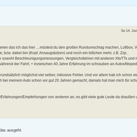
So 14. Jun
men das ich das hier ....müstest du den großen Rundumschlag machen, Lufibox, V
, bzw. dabei bin (Kopf, Ansaugstutzen) und noch ein bißchen mehr, z.B. Zzp..
e sowohl Beschleunigungsmessungen, Vergleichsfahren mit anderen Xts/TTs und
rend der Fahrt, + inzwischen 40 Jahre Erfahrung im schrauben an Autos/Moped
rundsätzlich möglichst viel selber, inklusive Fehler. Und vor allem hab ich schon vi
 ich bei meinem Auto schon vor gut 20 Jahren gemacht, damals hat man mich für sc
Tips/Erfahrungen/Empfehlungen von anderen an, es gibt viele gute Leute da draußen 
das ausgeht.