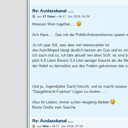
Re: Auslasskanal .....
B
von
XT Onkel
»
Mi 17. Jun 2026, 04:26
e
i
Mooooin Moin together.....
t
r
a
Ach Hans..... Das mit der Politik/Antisemitismus sparen
g
Jo ich spar Srit, was aber viel interessanter ist:
das Auto/Moped hängt deutlich besser am Gas und es sind
Ich sach mal so, ich fahr aktuell nen alten SUV, es sind
jetzt 6,8 Litern Benzin 3,4 Liter weniger braucht als die 
der Hobel so dermaßen aus den Federn gekommen das ich
Und ja, Jugend(alter Sack) forscht, und es macht sooooo
"Dasgehtnicht-Fraktion" Lügen zu strafen .....
Also ihr Lieben, immer schön neugierig bleiben
Beste Grüße vom Sascha
Re: Auslasskanal .....
B
von
Hiha
»
Mi 17. Jun 2026, 07:25