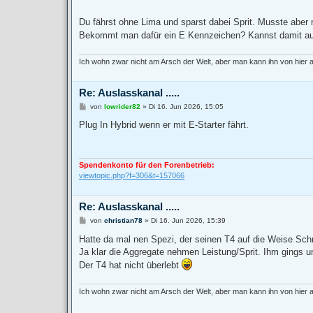
Du fährst ohne Lima und sparst dabei Sprit. Musste aber 
Bekommt man dafür ein E Kennzeichen? Kannst damit au
Ich wohn zwar nicht am Arsch der Welt, aber man kann ihn von hier
Re: Auslasskanal .....
B
von
lowrider82
»
Di 16. Jun 2026, 15:05
e
i
Plug In Hybrid wenn er mit E-Starter fährt.
t
r
a
g
Spendenkonto für den Forenbetrieb:
viewtopic.php?f=306&t=157066
Re: Auslasskanal .....
B
von
christian78
»
Di 16. Jun 2026, 15:39
e
i
Hatte da mal nen Spezi, der seinen T4 auf die Weise Sch
t
Ja klar die Aggregate nehmen Leistung/Sprit. Ihm gings 
r
a
Der T4 hat nicht überlebt
g
Ich wohn zwar nicht am Arsch der Welt, aber man kann ihn von hier