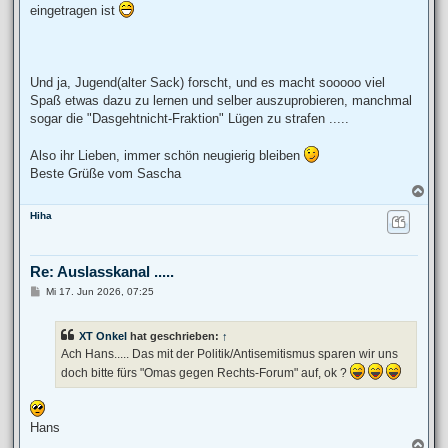
eingetragen ist
Und ja, Jugend(alter Sack) forscht, und es macht sooooo viel
Spaß etwas dazu zu lernen und selber auszuprobieren, manchmal
sogar die "Dasgehtnicht-Fraktion" Lügen zu strafen .....
Also ihr Lieben, immer schön neugierig bleiben
Beste Grüße vom Sascha
N
a
Hiha
c
h
o
b
Re: Auslasskanal .....
e
n
B
Mi 17. Jun 2026, 07:25
e
i
t
XT Onkel
hat geschrieben:
↑
r
a
Ach Hans..... Das mit der Politik/Antisemitismus sparen wir uns
g
doch bitte fürs "Omas gegen Rechts-Forum" auf, ok ?
Hans
N