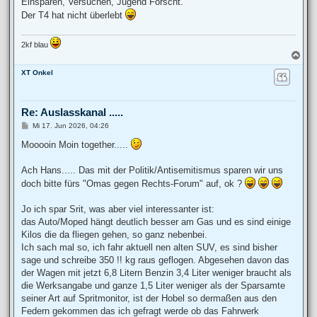
Einsparen, Versuchen, Jugend Forscht.
Der T4 hat nicht überlebt
2kf blau
N
a
XT Onkel
c
h
o
b
Re: Auslasskanal .....
e
n
B
Mi 17. Jun 2026, 04:26
e
i
Mooooin Moin together.....
t
r
a
Ach Hans..... Das mit der Politik/Antisemitismus sparen wir uns
g
doch bitte fürs "Omas gegen Rechts-Forum" auf, ok ?
Jo ich spar Srit, was aber viel interessanter ist:
das Auto/Moped hängt deutlich besser am Gas und es sind einige
Kilos die da fliegen gehen, so ganz nebenbei.
Ich sach mal so, ich fahr aktuell nen alten SUV, es sind bisher
sage und schreibe 350 !! kg raus geflogen. Abgesehen davon das
der Wagen mit jetzt 6,8 Litern Benzin 3,4 Liter weniger braucht als
die Werksangabe und ganze 1,5 Liter weniger als der Sparsamte
seiner Art auf Spritmonitor, ist der Hobel so dermaßen aus den
Federn gekommen das ich gefragt werde ob das Fahrwerk