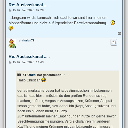
b
Re: Auslasskanal .....
e
n
B
Di 16. Jun 2026, 07:28
e
i
...langsam wirds komisch - ich dachte wir sind hier in einem
t
Moppedforum und nicht auf irgendeiner Parteiveranstaltung...
r
a
g
N
a
christian78
c
h
o
b
Re: Auslasskanal .....
e
n
B
Di 16. Jun 2026, 14:43
e
i
t
XT Onkel
hat geschrieben:
↑
r
a
Hallo Christian
g
der aufmerksame Leser hat ja bestimmt schon mitbekommen
das ich das hier ....müstest du den großen Rundumschlag
machen, Lufibox, Vergaser, Ansaugstutzen, Krümmer, Auspuff....
schon gemacht habe, bzw. dabei bin (Kopf, Ansaugstutzen) und
noch ein bißchen mehr, z.B. Zzp..
Zum untermauern meiner Empfindungen nutze ich gerne sowohl
Beschleunigungsmessungen, Vergleichsfahren mit anderen
Xts/TTs und meinen Krümmer mit Lambdasonde zum messen