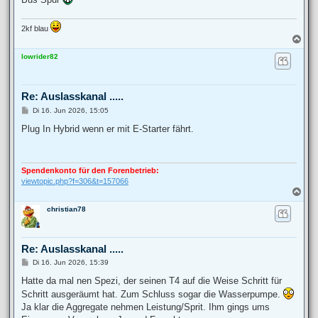
2kf blau
N
a
lowrider82
c
h
o
b
Re: Auslasskanal .....
e
n
B
Di 16. Jun 2026, 15:05
e
i
Plug In Hybrid wenn er mit E-Starter fährt.
t
r
a
g
Spendenkonto für den Forenbetrieb:
viewtopic.php?f=306&t=157066
N
a
christian78
c
h
o
b
Re: Auslasskanal .....
e
n
B
Di 16. Jun 2026, 15:39
e
i
Hatte da mal nen Spezi, der seinen T4 auf die Weise Schritt für
t
Schritt ausgeräumt hat. Zum Schluss sogar die Wasserpumpe.
r
a
Ja klar die Aggregate nehmen Leistung/Sprit. Ihm gings ums
g