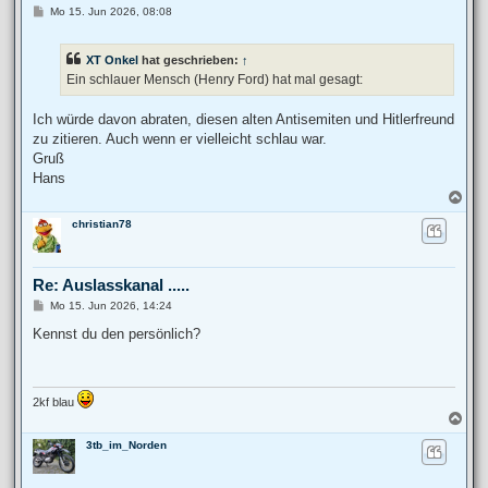
B
Mo 15. Jun 2026, 08:08
e
i
t
XT Onkel
hat geschrieben:
↑
r
a
Ein schlauer Mensch (Henry Ford) hat mal gesagt:
g
Ich würde davon abraten, diesen alten Antisemiten und Hitlerfreund
zu zitieren. Auch wenn er vielleicht schlau war.
Gruß
Hans
N
a
christian78
c
h
o
b
Re: Auslasskanal .....
e
n
B
Mo 15. Jun 2026, 14:24
e
i
Kennst du den persönlich?
t
r
a
g
2kf blau
N
a
3tb_im_Norden
c
h
o