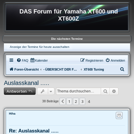
DAS Forum für Yamaha XT600 und
XT600Z
Die nächsten Termine
Anzeige der Termine für heute ausschalten
FAQ
Kalender
Registrieren
Anmelden
S
Foren-Übersicht
- ÜBERSICHT DER FOREN XT600
XT600 Tuning
u
Auslasskanal .....
c
Suche
Erweitert
Antworten
h
e
1
2
3
4
Vorherige
38 Beiträge
Hiha
Re: Auslasskanal .....