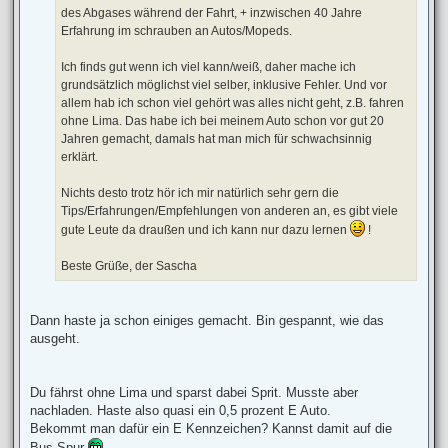
des Abgases während der Fahrt, + inzwischen 40 Jahre
Erfahrung im schrauben an Autos/Mopeds.
Ich finds gut wenn ich viel kann/weiß, daher mache ich
grundsätzlich möglichst viel selber, inklusive Fehler. Und vor
allem hab ich schon viel gehört was alles nicht geht, z.B. fahren
ohne Lima. Das habe ich bei meinem Auto schon vor gut 20
Jahren gemacht, damals hat man mich für schwachsinnig
erklärt.
Nichts desto trotz hör ich mir natürlich sehr gern die
Tips/Erfahrungen/Empfehlungen von anderen an, es gibt viele
gute Leute da draußen und ich kann nur dazu lernen
!
Beste Grüße, der Sascha
Dann haste ja schon einiges gemacht. Bin gespannt, wie das
ausgeht.
Du fährst ohne Lima und sparst dabei Sprit. Musste aber
nachladen. Haste also quasi ein 0,5 prozent E Auto.
Bekommt man dafür ein E Kennzeichen? Kannst damit auf die
Bus Spur