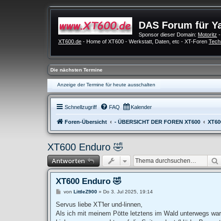
DAS Forum für Y
Sponsor dieser Domain:
Motoritz
-
XT600.de
- Home of XT600 - Werkstatt, Daten, etc - XT-Foren
Tech
Die nächsten Termine
Anzeige der Termine für heute ausschalten
Schnellzugriff
FAQ
Kalender
Foren-Übersicht
- ÜBERSICHT DER FOREN XT600
XT60
XT600 Enduro 🤣
Antworten
XT600 Enduro 🤣
B
von
LittleZ900
»
Do 3. Jul 2025, 19:14
e
i
Servus liebe XT'ler und-linnen,
t
Als ich mit meinem Pötte letztens im Wald unterwegs wa
r
a