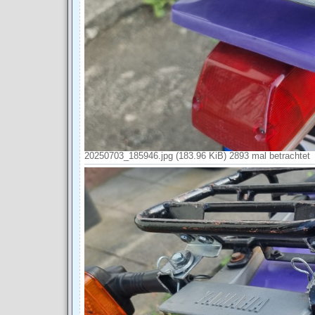
20250703_185946.jpg (183.96 KiB) 2893 mal betrachtet