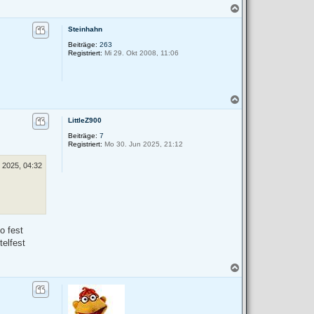
N
a
c
Steinhahn
h
Beiträge:
263
o
Registriert:
Mi 29. Okt 2008, 11:06
b
e
n
N
a
c
LittleZ900
h
Beiträge:
7
o
Registriert:
Mo 30. Jun 2025, 21:12
b
e
l 2025, 04:32
n
o fest
elfest
N
a
c
h
o