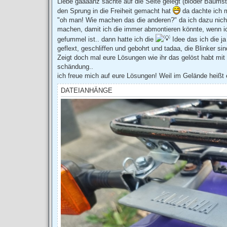
Liebe gaaaanz sachte auf die Seite gelegt (blöder Baum
g
den Sprung in die Freiheit gemacht hat
da dachte ich m
"oh man! Wie machen das die anderen?" da ich dazu nicht
machen, damit ich die immer abmontieren könnte, wenn ich
gefummel ist.. dann hatte ich die
Idee das ich die j
geflext, geschliffen und gebohrt und tadaa, die Blinker sin
Zeigt doch mal eure Lösungen wie ihr das gelöst habt mit
schändung..
ich freue mich auf eure Lösungen! Weil im Gelände heißt
DATEIANHÄNGE