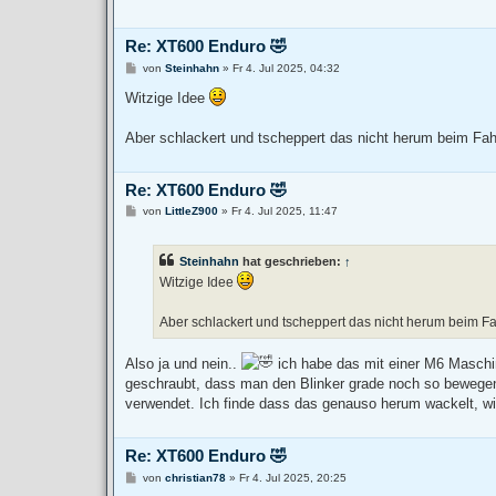
Re: XT600 Enduro 🤣
B
von
Steinhahn
»
Fr 4. Jul 2025, 04:32
e
i
Witzige Idee
t
r
a
Aber schlackert und tscheppert das nicht herum beim Fa
g
Re: XT600 Enduro 🤣
B
von
LittleZ900
»
Fr 4. Jul 2025, 11:47
e
i
t
Steinhahn
hat geschrieben:
↑
r
a
Witzige Idee
g
Aber schlackert und tscheppert das nicht herum beim F
Also ja und nein..
ich habe das mit einer M6 Maschi
geschraubt, dass man den Blinker grade noch so bewegen
verwendet. Ich finde dass das genauso herum wackelt, w
Re: XT600 Enduro 🤣
B
von
christian78
»
Fr 4. Jul 2025, 20:25
e