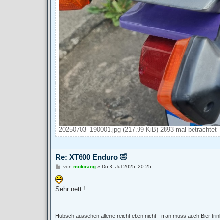
20250703_190001.jpg (217.99 KiB) 2893 mal betrachtet
Re: XT600 Enduro 🤣
B
von
motorang
»
Do 3. Jul 2025, 20:25
e
i
t
Sehr nett !
r
a
g
___
Hübsch aussehen alleine reicht eben nicht - man muss auch Bier tri