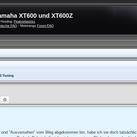
amaha XT600 und XT600Z
 Hosting:
Peaknetworks
nische FAQ
- Motorangs
Foren-FAQ
0 Tuning
Suche
Erweiterte Suche
r und "Ausversehen" vom Weg abgekommen bin, habe ich sie doch tatsächlich