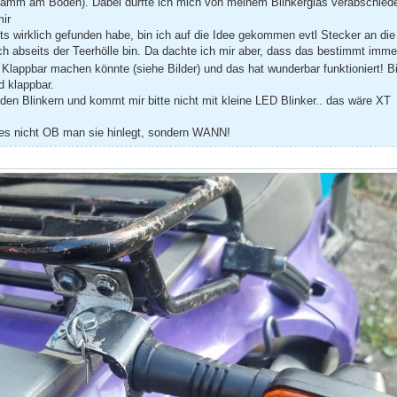
stamm am Boden). Dabei durfte ich mich von meinem Blinkerglas verabschied
ir
s wirklich gefunden habe, bin ich auf die Idee gekommen evtl Stecker an die
 abseits der Teerhölle bin. Da dachte ich mir aber, dass das bestimmt immer
a Klappbar machen könnte (siehe Bilder) und das hat wunderbar funktioniert! 
d klappbar.
 den Blinkern und kommt mir bitte nicht mit kleine LED Blinker.. das wäre XT
 es nicht OB man sie hinlegt, sondern WANN!