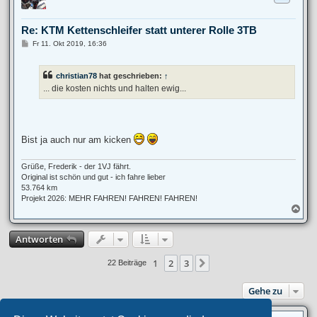
h
o
b
Re: KTM Kettenschleifer statt unterer Rolle 3TB
e
n
B
Fr 11. Okt 2019, 16:36
e
i
t
christian78
hat geschrieben:
↑
r
a
... die kosten nichts und halten ewig...
g
Bist ja auch nur am kicken
Grüße, Frederik - der 1VJ fährt.
Original ist schön und gut - ich fahre lieber
53.764 km
Projekt 2026: MEHR FAHREN! FAHREN! FAHREN!
N
a
c
Antworten
h
o
b
1
2
3
Nächste
22 Beiträge
e
n
Gehe zu