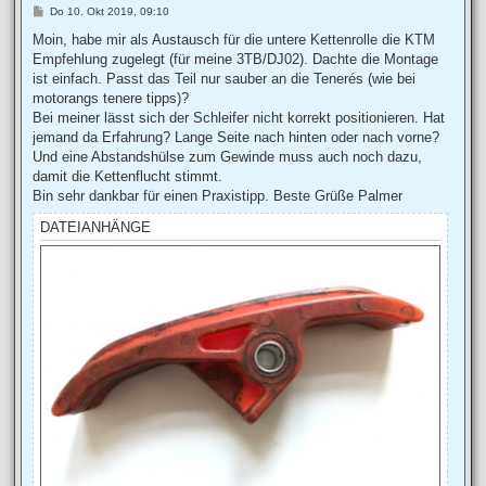
B
Do 10. Okt 2019, 09:10
e
i
Moin, habe mir als Austausch für die untere Kettenrolle die KTM
t
Empfehlung zugelegt (für meine 3TB/DJ02). Dachte die Montage
r
a
ist einfach. Passt das Teil nur sauber an die Tenerés (wie bei
g
motorangs tenere tipps)?
Bei meiner lässt sich der Schleifer nicht korrekt positionieren. Hat
jemand da Erfahrung? Lange Seite nach hinten oder nach vorne?
Und eine Abstandshülse zum Gewinde muss auch noch dazu,
damit die Kettenflucht stimmt.
Bin sehr dankbar für einen Praxistipp. Beste Grüße Palmer
DATEIANHÄNGE