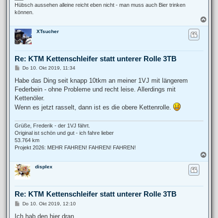
Hübsch aussehen alleine reicht eben nicht - man muss auch Bier trinken
können.
N
a
XTsucher
c
h
o
b
Re: KTM Kettenschleifer statt unterer Rolle 3TB
e
n
B
Do 10. Okt 2019, 11:34
e
i
Habe das Ding seit knapp 10tkm an meiner 1VJ mit längerem
t
Federbein - ohne Probleme und recht leise. Allerdings mit
r
a
Kettenöler.
g
Wenn es jetzt rasselt, dann ist es die obere Kettenrolle.
Grüße, Frederik - der 1VJ fährt.
Original ist schön und gut - ich fahre lieber
53.764 km
Projekt 2026: MEHR FAHREN! FAHREN! FAHREN!
N
a
displex
c
h
o
b
Re: KTM Kettenschleifer statt unterer Rolle 3TB
e
n
B
Do 10. Okt 2019, 12:10
e
i
Ich hab den hier dran