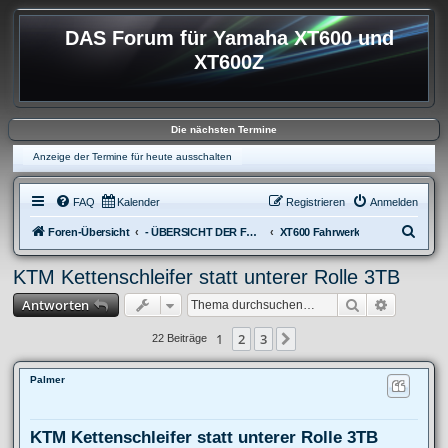
DAS Forum für Yamaha XT600 und
XT600Z
Die nächsten Termine
Anzeige der Termine für heute ausschalten
FAQ
Kalender
Registrieren
Anmelden
S
Foren-Übersicht
- ÜBERSICHT DER FOREN XT600
XT600 Fahrwerk
u
KTM Kettenschleifer statt unterer Rolle 3TB
c
Suche
Erweitert
Antworten
h
e
1
2
3
Nächste
22 Beiträge
Palmer
KTM Kettenschleifer statt unterer Rolle 3TB