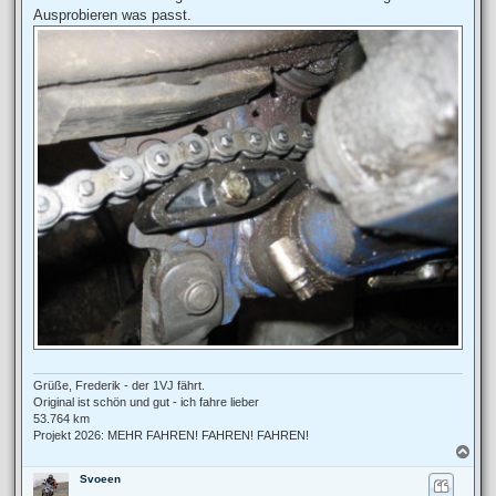
Ausprobieren was passt.
Grüße, Frederik - der 1VJ fährt.
Original ist schön und gut - ich fahre lieber
53.764 km
Projekt 2026: MEHR FAHREN! FAHREN! FAHREN!
N
a
Svoeen
c