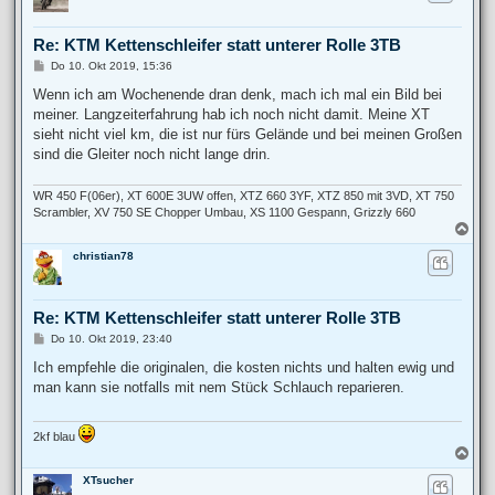
h
o
b
Re: KTM Kettenschleifer statt unterer Rolle 3TB
e
n
B
Do 10. Okt 2019, 15:36
e
i
Wenn ich am Wochenende dran denk, mach ich mal ein Bild bei
t
meiner. Langzeiterfahrung hab ich noch nicht damit. Meine XT
r
a
sieht nicht viel km, die ist nur fürs Gelände und bei meinen Großen
g
sind die Gleiter noch nicht lange drin.
WR 450 F(06er), XT 600E 3UW offen, XTZ 660 3YF, XTZ 850 mit 3VD, XT 750
Scrambler, XV 750 SE Chopper Umbau, XS 1100 Gespann, Grizzly 660
N
a
christian78
c
h
o
b
Re: KTM Kettenschleifer statt unterer Rolle 3TB
e
n
B
Do 10. Okt 2019, 23:40
e
i
Ich empfehle die originalen, die kosten nichts und halten ewig und
t
man kann sie notfalls mit nem Stück Schlauch reparieren.
r
a
g
2kf blau
N
a
XTsucher
c