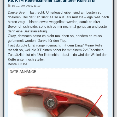
Re: KTM Kettenschleifer statt unterer Rolle 3TB
e
n
B
Do 10. Okt 2019, 11:10
e
i
Danke Sven. Hast recht, Unterlegscheiben sind am besten zu
t
dosieren. Bei der 3Tb sieht es so aus, als müsste – egal was nach
r
a
hinten zeigt – hinten etwas weggeflext werden, damit es sitzt.
g
Bevor ich schneide, sehe ich es mir nochmal genau an und poste
dann eine Bastelanleitung.
Okay, demnach passt es nicht mal eben so, sondern es muss
gefummelt werden. Danke für den Tipp.
Hast du gute Erfahrungen gemacht mit dem Ding? Meine Rolle
rasselt so, weil die XT hinten höher ist mit einem 2kf-Federbein.
Zusaätzlich ist ein 48er Kettenblatt drauf – da wird der Winkel der
Kette unten noch steiler.
Beste Grüße
DATEIANHÄNGE