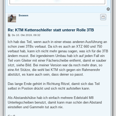
N
a
Svoeen
c
h
o
b
Re: KTM Kettenschleifer statt unterer Rolle 3TB
e
n
B
Do 10. Okt 2019, 09:32
e
i
Ich hab das Teil, wenn auch in einer etwas anderen Ausführung an
t
schon zwei 3TBs verbaut. Da ich es auch an XTZ 660 und 750
r
a
verbaut hab, kann ich nicht mehr genau sagen, was ich für die 3TB
g
ändern musst. Bei irgendeinem Umbau hab ich auf jeden Fall ein
Teil vom Gleiter mit einer Fächerscheibe entfernt, damit er sauber
sitzt, siehe Bild. Bei meiner Version war da noch mehr dran, so
eine Art Stütze, die wohl bei KTM sich gegen ein Rahmenrohr
abstützt, es kann auch sein, dass deiner so passt.
Das lange Ende gehört in Richtung Ritzel, damit sich das Teil
selbst in Postion drückt und sich nicht aufstellen kann.
Als Abstandshülse hab ich einfach mehrere Edelstahl M8
Unterlegscheiben benutzt, damit kann man schön den Abstand
einstellen und Gammeln tut auch nix.