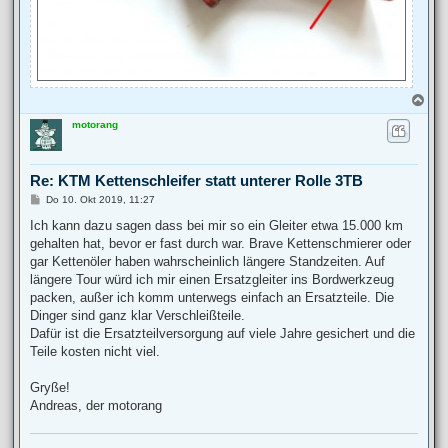
N
a
motorang
c
h
o
b
Re: KTM Kettenschleifer statt unterer Rolle 3TB
e
n
B
Do 10. Okt 2019, 11:27
e
i
Ich kann dazu sagen dass bei mir so ein Gleiter etwa 15.000 km
t
gehalten hat, bevor er fast durch war. Brave Kettenschmierer oder
r
a
gar Kettenöler haben wahrscheinlich längere Standzeiten. Auf
g
längere Tour würd ich mir einen Ersatzgleiter ins Bordwerkzeug
packen, außer ich komm unterwegs einfach an Ersatzteile. Die
Dinger sind ganz klar Verschleißteile.
Dafür ist die Ersatzteilversorgung auf viele Jahre gesichert und die
Teile kosten nicht viel.
Gryße!
Andreas, der motorang
___