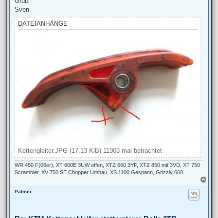
Gruß
Sven
DATEIANHÄNGE
Kettengleiter.JPG (17.13 KiB) 11903 mal betrachtet
WR 450 F(06er), XT 600E 3UW offen, XTZ 660 3YF, XTZ 850 mit 3VD, XT 750
Scrambler, XV 750 SE Chopper Umbau, XS 1100 Gespann, Grizzly 660
N
a
Palmer
c
h
o
b