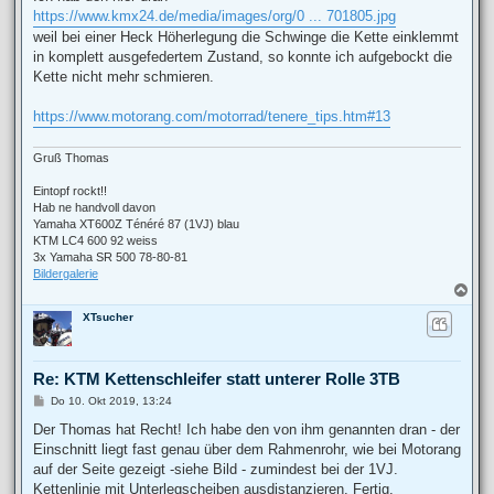
t
https://www.kmx24.de/media/images/org/0 ... 701805.jpg
r
a
weil bei einer Heck Höherlegung die Schwinge die Kette einklemmt
g
in komplett ausgefedertem Zustand, so konnte ich aufgebockt die
Kette nicht mehr schmieren.
https://www.motorang.com/motorrad/tenere_tips.htm#13
Gruß Thomas
Eintopf rockt!!
Hab ne handvoll davon
Yamaha XT600Z Ténéré 87 (1VJ) blau
KTM LC4 600 92 weiss
3x Yamaha SR 500 78-80-81
Bildergalerie
N
a
XTsucher
c
h
o
b
Re: KTM Kettenschleifer statt unterer Rolle 3TB
e
n
B
Do 10. Okt 2019, 13:24
e
i
Der Thomas hat Recht! Ich habe den von ihm genannten dran - der
t
Einschnitt liegt fast genau über dem Rahmenrohr, wie bei Motorang
r
a
auf der Seite gezeigt -siehe Bild - zumindest bei der 1VJ.
g
Kettenlinie mit Unterlegscheiben ausdistanzieren. Fertig.