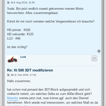
B
Di 9. Aug 2016, 11:55
e
i
Soda. Bin jetzt endlich soweit gekommen meinen Motor
t
herzurichten. Alles zusammengebaut.
r
a
g
Könnt ihr mir noch verraten welche Vergaserdüsen ich brauche?
HD primär : #160
HD sekundär: #120
LLD : #46
ist das richtig?
N
a
Lindi
c
h
o
b
Re: Xt 500 3DT modifizieren
e
n
B
Mo 9. Feb 2026, 17:04
e
i
Hallo zusammen,
t
r
a
hat schon mal jemand den 3DT-Block aufgespindelt und sich
g
vielleicht notiert, um welches Delta es zum 600er-Block geht?
Motoritz
meinte jetzt mal, man könne ggf. auch den Dremel
hernehmen. Mich würde mal interessieren, um welches Maß es da