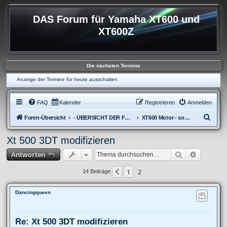
DAS Forum für Yamaha XT600 und
XT600Z
Die nächsten Termine
Anzeige der Termine für heute ausschalten
FAQ
Kalender
Registrieren
Anmelden
S
Foren-Übersicht
- ÜBERSICHT DER FOREN XT600
XT600 Motor - sonstiges
u
Xt 500 3DT modifizieren
c
Suche
Erweitert
Antworten
h
e
1
2
Vorherige
14 Beiträge
Dancingqueen
Re: Xt 500 3DT modifizieren