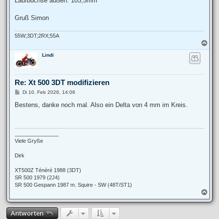
Laufbuchse außen: 105,5mm
Gruß Simon
55W;3DT;2RX;55A
N
a
Lindi
c
h
o
b
Re: Xt 500 3DT modifizieren
e
n
B
Di 10. Feb 2026, 14:06
e
i
Bestens, danke noch mal. Also ein Delta von 4 mm im Kreis.
t
r
a
g
_______________
Viele Gryße
Dirk
XT500Z Ténéré 1988 (3DT)
SR 500 1979 (2J4)
SR 500 Gespann 1987 m. Squire - SW (48T/ST1)
N
a
c
Antworten
h
o