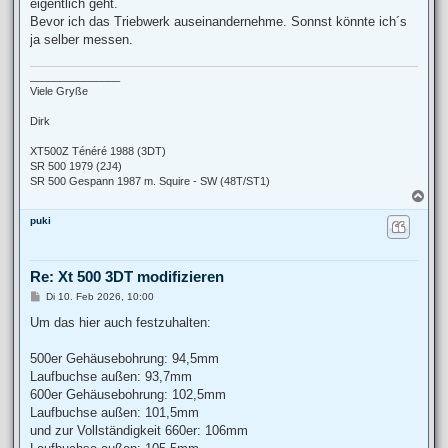
eigentlich geht.
Bevor ich das Triebwerk auseinandernehme. Sonnst könnte ich´s
ja selber messen.
_______________
Viele Gryße
Dirk
XT500Z Ténéré 1988 (3DT)
SR 500 1979 (2J4)
SR 500 Gespann 1987 m. Squire - SW (48T/ST1)
N
a
puki
c
h
o
b
Re: Xt 500 3DT modifizieren
e
n
B
Di 10. Feb 2026, 10:00
e
i
Um das hier auch festzuhalten:
t
r
a
500er Gehäusebohrung: 94,5mm
g
Laufbuchse außen: 93,7mm
600er Gehäusebohrung: 102,5mm
Laufbuchse außen: 101,5mm
und zur Vollständigkeit 660er: 106mm