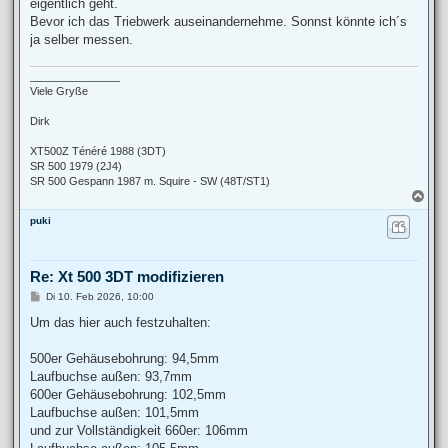
eigentlich geht.
Bevor ich das Triebwerk auseinandernehme. Sonnst könnte ich´s
ja selber messen.
_______________
Viele Gryße
Dirk
XT500Z Ténéré 1988 (3DT)
SR 500 1979 (2J4)
SR 500 Gespann 1987 m. Squire - SW (48T/ST1)
N
a
puki
c
h
o
b
Re: Xt 500 3DT modifizieren
e
n
B
Di 10. Feb 2026, 10:00
e
i
Um das hier auch festzuhalten:
t
r
a
500er Gehäusebohrung: 94,5mm
g
Laufbuchse außen: 93,7mm
600er Gehäusebohrung: 102,5mm
Laufbuchse außen: 101,5mm
und zur Vollständigkeit 660er: 106mm