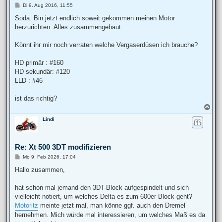
B
Di 9. Aug 2016, 11:55
e
i
Soda. Bin jetzt endlich soweit gekommen meinen Motor
t
herzurichten. Alles zusammengebaut.
r
a
g
Könnt ihr mir noch verraten welche Vergaserdüsen ich brauche?
HD primär : #160
HD sekundär: #120
LLD : #46
ist das richtig?
N
a
Lindi
c
h
o
b
Re: Xt 500 3DT modifizieren
e
n
B
Mo 9. Feb 2026, 17:04
e
i
Hallo zusammen,
t
r
a
hat schon mal jemand den 3DT-Block aufgespindelt und sich
g
vielleicht notiert, um welches Delta es zum 600er-Block geht?
Motoritz
meinte jetzt mal, man könne ggf. auch den Dremel
hernehmen. Mich würde mal interessieren, um welches Maß es da