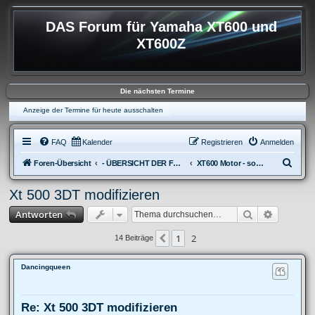
DAS Forum für Yamaha XT600 und
XT600Z
Die nächsten Termine
Anzeige der Termine für heute ausschalten
FAQ
Kalender
Registrieren
Anmelden
S
Foren-Übersicht
- ÜBERSICHT DER FOREN XT600
XT600 Motor - sonstiges
u
Xt 500 3DT modifizieren
c
Suche
Erweitert
Antworten
h
e
1
2
Vorherige
14 Beiträge
Dancingqueen
Re: Xt 500 3DT modifizieren