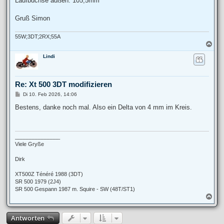
Laufbuchse außen: 105,5mm
Gruß Simon
55W;3DT;2RX;55A
N
a
Lindi
c
h
o
b
Re: Xt 500 3DT modifizieren
e
n
B
Di 10. Feb 2026, 14:06
e
i
Bestens, danke noch mal. Also ein Delta von 4 mm im Kreis.
t
r
a
g
_______________
Viele Gryße
Dirk
XT500Z Ténéré 1988 (3DT)
SR 500 1979 (2J4)
SR 500 Gespann 1987 m. Squire - SW (48T/ST1)
N
a
c
Antworten
h
o