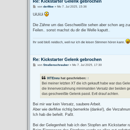
Re: Kickstarter Gelenk gebrochen
B
von
derMoe
»
Mo 7. Jul 2025, 15:36
e
i
UiUiUi
t
r
a
Die Zähne um das Geschweißte sehen aber schon arg zugen
g
Feilen.. sonst machst du dir die Welle kaputt..
Ihr seid bloß neidisch, weil nur ich die leisen Stimmen hören kann.
Re: Kickstarter Gelenk gebrochen
B
von
Straßenschrauber
»
Mo 7. Jul 2025, 17:30
e
i
t
IXTEneu
hat geschrieben:
↑
r
a
Bei meiner letzten XT die ich gekauft habe war das Ge
g
die Innenverzahnung minimalsten Versatz der beiden gebr
das geschweißte Gelenk passt. Evtl drauf achten.
Bei mir war kein Versatz, saubere Arbeit.
Aber wie derMoe richtig bemerkte (danke!), die Verzahnung
Ich hab die befeilt. Paßt.
Bei der Gelegenheit hab ich den Stopfen am Kickstarter 