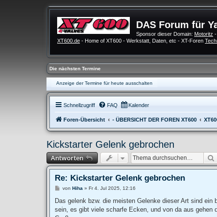
DAS Forum für Y
Sponsor dieser Domain:
Motoritz
-
XT600.de
- Home of XT600 - Werkstatt, Daten, etc - XT-Foren
Tech
Die nächsten Termine
Anzeige der Termine für heute ausschalten
Schnellzugriff
FAQ
Kalender
Foren-Übersicht
- ÜBERSICHT DER FOREN XT600
XT60
Kickstarter Gelenk gebrochen
Antworten
Re: Kickstarter Gelenk gebrochen
B
von
Hiha
»
Fr 4. Jul 2025, 12:16
e
i
Das gelenk bzw. die meisten Gelenke dieser Art sind ein b
t
sein, es gibt viele scharfe Ecken, und von da aus gehe
r
a