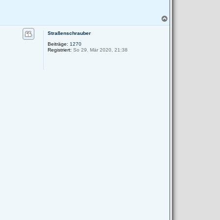
N
a
c
Straßenschrauber
h
Beiträge:
1270
o
Registriert:
So 29. Mär 2020, 21:38
b
e
n