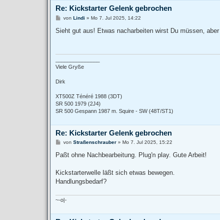
Re: Kickstarter Gelenk gebrochen
B
von
Lindi
»
Mo 7. Jul 2025, 14:22
e
i
Sieht gut aus! Etwas nacharbeiten wirst Du müssen, aber 
t
r
a
g
_______________
Viele Gryße
Dirk
XT500Z Ténéré 1988 (3DT)
SR 500 1979 (2J4)
SR 500 Gespann 1987 m. Squire - SW (48T/ST1)
Re: Kickstarter Gelenk gebrochen
B
von
Straßenschrauber
»
Mo 7. Jul 2025, 15:22
e
i
Paßt ohne Nachbearbeitung. Plug'n play. Gute Arbeit!
t
r
a
Kickstarterwelle läßt sich etwas bewegen.
g
Handlungsbedarf?
~-o|-