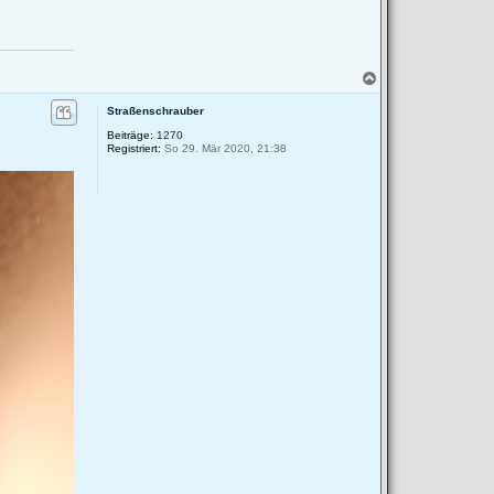
N
a
c
Straßenschrauber
h
Beiträge:
1270
o
Registriert:
So 29. Mär 2020, 21:38
b
e
n