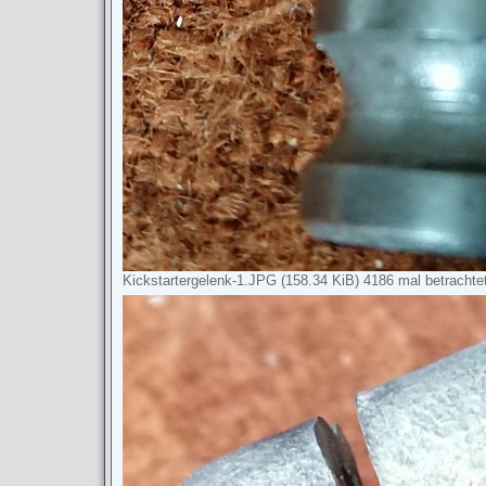
Kickstartergelenk-1.JPG (158.34 KiB) 4186 mal betrachte