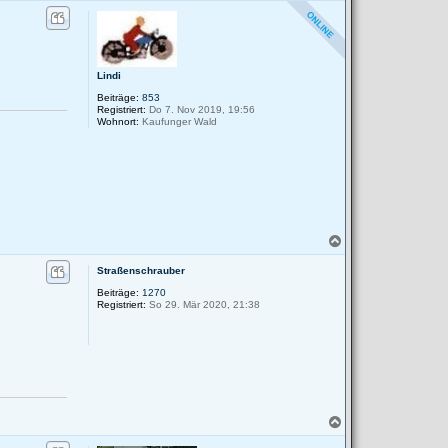
a
c
h
o
b
e
Lindi
n
Beiträge:
853
Registriert:
Do 7. Nov 2019, 19:56
Wohnort:
Kaufunger Wald
N
a
c
Straßenschrauber
h
Beiträge:
1270
o
Registriert:
So 29. Mär 2020, 21:38
b
e
n
N
a