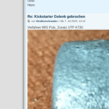
Gruß
g
Hans
Re: Kickstarter Gelenk gebrochen
B
von
Straßenschrauber
»
Mo 7. Jul 2025, 14:14
e
i
Verfahren WIG Puls, Zusatz UTP A73G
t
r
a
g