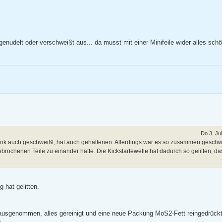
udelt oder verschweißt aus... da musst mit einer Minifeile wider alles schö
Do 3. Ju
lenk auch geschweißt, hat auch gehaltenen. Allerdings war es so zusammen geschw
ochenen Teile zu einander hatte. Die Kickstartewelle hat dadurch so gelitten, das
 hat gelitten.
rausgenommen, alles gereinigt und eine neue Packung MoS2-Fett reingedrückt