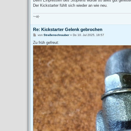
Beim Einpressen des Stopfens wurde so alles gut gefette
Der Kickstarter fühlt sich wieder an wie neu.
~-o|-
Re: Kickstarter Gelenk gebrochen
B
von
Straßenschrauber
»
Do 10. Jul 2025, 18:57
e
i
Zu früh gefreut:
t
r
a
g