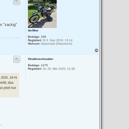
c
h
o
b
e
n
n "zackig"
derMoe
Beiträge:
109
Registriert:
Di 3. Sep 2019, 13:14
Wohnort:
Steiermark (Österreicht)
N
a
c
Straßenschrauber
h
Beiträge:
1270
o
Registriert:
So 29. Mär 2020, 21:38
b
e
l 2025, 18:41
n
eißt, das
s jetzt nur
.