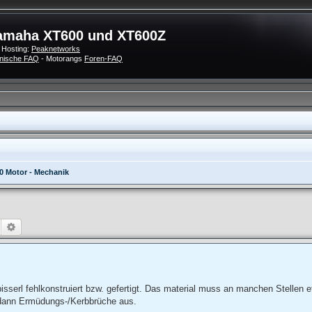
amaha XT600 und XT600Z
 Hosting:
Peaknetworks
nische FAQ
- Motorangs
Foren-FAQ
0 Motor - Mechanik
Suche
Erweiterte Suche
isserl fehlkonstruiert bzw. gefertigt. Das material muss an manchen Stellen e
n dann Ermüdungs-/Kerbbrüche aus.